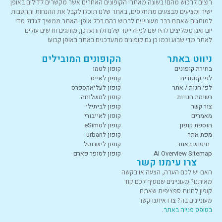
רוצים לרכוש מהם! בשונה מאתרי הקופונים האחרים אשר מקשרים לדילים באופן
ישיר ומציעים מבצעים מתחלפים, באתר שלנו תוכלו לקבל את ההנחות וההטבות
למותגים שאתם כבר מעוניינים לרכוש בהם בכל אופן! האתר ממשיך לגדול מדי
יום ואנו ממליצים להירשם לניוזלייטר שלנו ולהתעדכן, מותגים חדשים עולים
לאתר מדי שבוע וכמו כן גם קופונים מתעדכנים באתר באופן קבוע!
ניווט באתר
הקופונים המובילים
בחירת קופונים
קופון לטמו
לפי קטגוריה
קופון לאייס
לפי חנות / אתר
קופון לעליאקספרס
רשימת חנויות
קופון למשלוחה
צור קשר
קופון לביתילי
מאמרים
קופון לאייבורי
הוספת קופון
קופון לeSimo
מפת אתר
קופון לurban
חיפוש באתר
קופון לישרוטל
AI Overview Sitemap
קופון לסופר פארם
צרו עימנו קשר
האם יש לכם הערה, הצעה או בקשה
מאיתנו? מעוניינים שנוסיף לכם קוד
קופון לחנות ספציפית שאתם
מעוניינים בה? צרו איתנו קשר
בטופס פנייה באתר
.