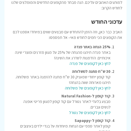
למותגים האהובים עליכם. הנה מבחר מהקופונים החדשים והמומלצים שלנו
לחודש הקרוב:
עדכוני החודש
האביב כבר כאן, וזה הזמן להתחדש עם מבצעים שווים במיוחד! אספנו לכם
את הקופונים הכי חמים לחודש מאי– אל תפספסו:
25% הנחה באתר פנדה
באתר פנדה תיהנו מהנחה של 25% על מגוון מזרנים ומוצרי שינה
איכותיים. הזדמנות לשדרג את השינה!
לחץ כאן לקופונים של פנדה
30 ש”ח מתנה למשלוחה
קוד קופון ייחודי שמעניק 30 ש”ח מתנה להזמנה באתר משלוחה.
תיהנו מארוחה שווה בהנחה!
לחץ כאן לקופונים של משלוחה
קוד קופון ל-Natural Fashion
מבצע בלעדי לאתר נטורל עם קוד קופון למגוון פריטי אופנה
לנשים וגברים.
לחץ כאן לקופונים של נטורל
קוד קופון ל-Sapappy
קופון לאתר ספפי עם הנחות מיוחדות על בגדי ילדים בעיצובים