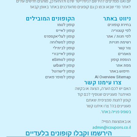
יום ואנו ממליצים להירשם לניוזלייטר שלנו ולהתעדכן, מותגים חדשים עולים
לאתר מדי שבוע וכמו כן גם קופונים מתעדכנים באתר באופן קבוע!
ניווט באתר
הקופונים המובילים
בחירת קופונים
קופון לטמו
לפי קטגוריה
קופון לאייס
לפי חנות / אתר
קופון לעליאקספרס
רשימת חנויות
קופון למשלוחה
צור קשר
קופון לביתילי
מאמרים
קופון לאייבורי
הוספת קופון
קופון לeSimo
מפת אתר
קופון לurban
חיפוש באתר
קופון לישרוטל
AI Overview Sitemap
קופון לסופר פארם
צרו עימנו קשר
האם יש לכם הערה, הצעה או בקשה
מאיתנו? מעוניינים שנוסיף לכם קוד
קופון לחנות ספציפית שאתם
מעוניינים בה? צרו איתנו קשר
בטופס פנייה באתר
.
או באמצעות המייל:
admin@icoupons.co.il
הירשמו וקבלו קופונים בלעדיים