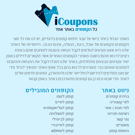
האתר הגדול ביותר בישראל עבור חיפוש קופונים בלעדיים, יש לנו את כל סוגי
הקופונים מקופונים של אוכל, ביגוד, הנעלה, אינטרנט וכו.. הייחודיות של האתר
שלנו היא שאנו מציעים לגולשים לקבל הנחות והטבות למותגים שהם באמת
רוצים לרכוש מהם! בשונה מאתרי הקופונים האחרים אשר מקשרים לדילים באופן
ישיר ומציעים מבצעים מתחלפים, באתר שלנו תוכלו לקבל את ההנחות וההטבות
למותגים שאתם כבר מעוניינים לרכוש בהם בכל אופן! האתר ממשיך לגדול מדי
יום ואנו ממליצים להירשם לניוזלייטר שלנו ולהתעדכן, מותגים חדשים עולים
לאתר מדי שבוע וכמו כן גם קופונים מתעדכנים באתר באופן קבוע!
ניווט באתר
הקופונים המובילים
בחירת קופונים
קופון לטמו
לפי קטגוריה
קופון לאייס
לפי חנות / אתר
קופון לעליאקספרס
רשימת חנויות
קופון למשלוחה
צור קשר
קופון לביתילי
מאמרים
קופון לאייבורי
הוספת קופון
קופון לeSimo