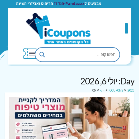
מבצעים ל
Pandazzz-פנדזז
הריהוט ואביזרי השינה
Day: יולי 6, 2026
>
>
>
2026
ICOUPONS
יולי
06