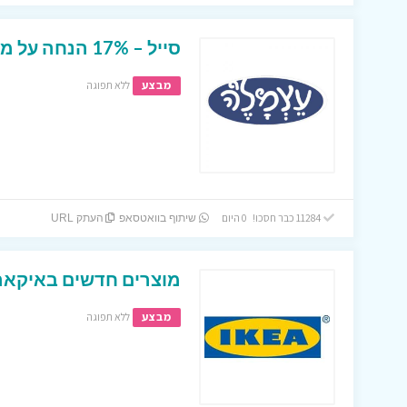
סייל – 17% הנחה על מגוון של מצרים באתר עצמל’ה !
מבצע
ללא תפוגה
11284 כבר חסכו! 0 היום
שיתוף בוואטסאפ
העתק URL
מוצרים חדשים באיקאה
מבצע
ללא תפוגה