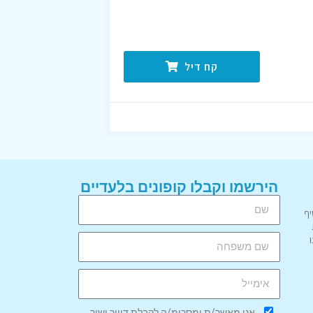
קח דיל
הירשמו וקבלו קופונים בלעדיים
יף
אני מאשר/ת ומסכימ/ה לקבלת דיוור ישיר