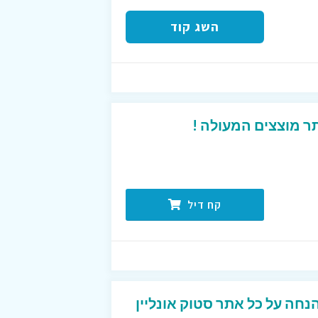
השג קוד
 מוצצים המעולה !
קח דיל
ד קופון קבוע של 5% הנחה על כל אתר סטוק אונליין