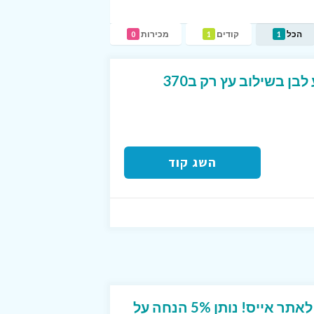
הכל
קודים
מכירות
0
1
1
ארון נעלים 4 תאים צבע לבן בשילוב עץ רק ב370
השג קוד
קוד קופון ייחודי מטורף לאתר אייס! נותן 5% הנחה על