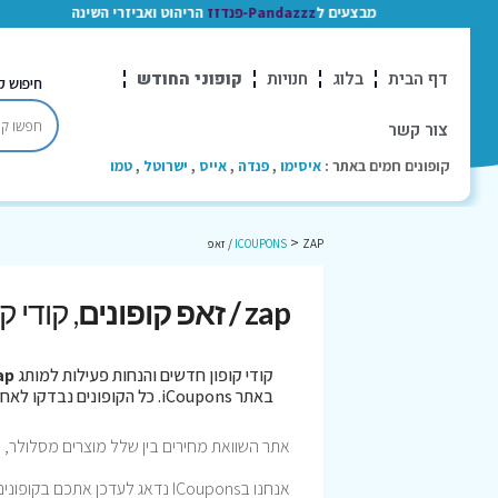
מבצעים ל
Pandazzz-פנדזז
הריהוט ואביזרי השינה
דף הבית
בלוג
חנויות
קופוני החודש
חיפוש ק
צור קשר
קופונים חמים באתר :
איסימו
,
פנדה
,
אייס
,
ישרוטל
,
טמו
>
ZAP / זאפ
ICOUPONS
zap / זאפ קופונים
, קודי 
קודי קופון חדשים והנחות פעילות למותג
zap /
באתר iCoupons. כל הקופונים נבדקו לאחרונה בתאריך 05/08/2026!
אתר השוואת מחירים בין שלל מוצרים מסלולר, מ
אנחנו בICoupons נדאג לעדכן אתכם בקופונים הנחות ומבצעים שווים שיש לזאפ.