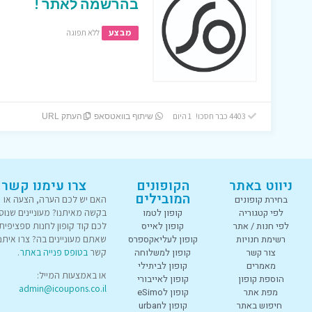
בהרשמה לאתר !
מבצע
ללא תפוגה
4403 כבר חסכו! 1 היום
שיתוף בוואטסאפ
העתק URL
ניווט באתר
הקופונים
צרו עימנו קשר
המובילים
בחירת קופונים
האם יש לכם הערה, הצעה או
לפי קטגוריה
קופון לטמו
בקשה מאיתנו? מעוניינים שנוס
לפי חנות / אתר
קופון לאייס
לכם קוד קופון לחנות ספציפית
רשימת חנויות
קופון לעליאקספרס
שאתם מעוניינים בה? צרו איתנו
צור קשר
קופון למשלוחה
קשר
בטופס פנייה באתר
.
מאמרים
קופון לביתילי
או באמצעות המייל:
הוספת קופון
קופון לאייבורי
admin@icoupons.co.il
מפת אתר
קופון לeSimo
חיפוש באתר
קופון לurban