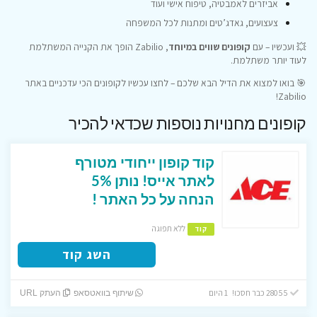
אביזרים לאמבטיה, טיפוח אישי ועוד
צעצועים, גאדג’טים ומתנות לכל המשפחה
💥 ועכשיו – עם
קופונים שווים במיוחד
, Zabilio הופך את הקנייה המשתלמת
לעוד יותר משתלמת.
🎯 בואו למצוא את הדיל הבא שלכם – לחצו עכשיו לקופונים הכי עדכניים באתר
Zabilio!
קופונים מחנויות נוספות שכדאי להכיר
קוד קופון ייחודי מטורף
לאתר אייס! נותן 5%
הנחה על כל האתר !
ללא תפוגה
קוד
השג קוד
28055 כבר חסכו! 1 היום
שיתוף בוואטסאפ
העתק URL