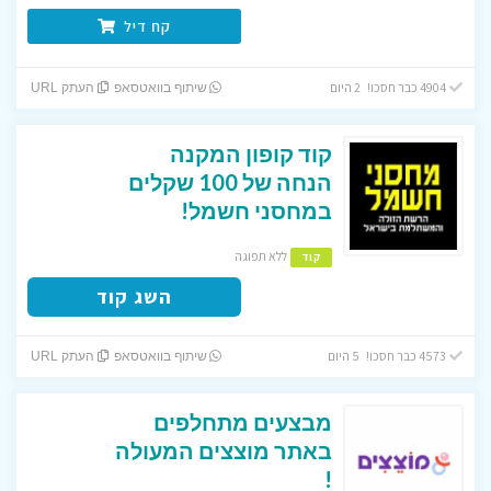
קח דיל
4904 כבר חסכו! 2 היום
שיתוף בוואטסאפ
העתק URL
קוד קופון המקנה
הנחה של 100 שקלים
במחסני חשמל!
ללא תפוגה
קוד
השג קוד
4573 כבר חסכו! 5 היום
שיתוף בוואטסאפ
העתק URL
מבצעים מתחלפים
באתר מוצצים המעולה
!