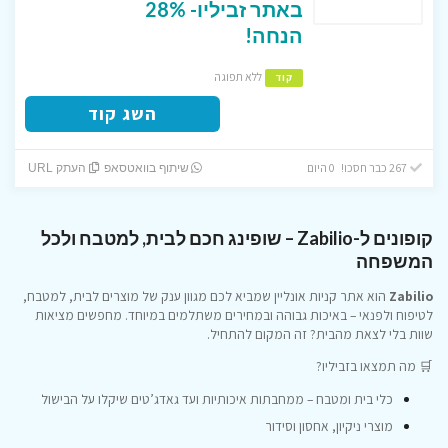
באתר זביליו- 28%
הנחה!
ללא תפוגה
קוד
השג קוד
267 כבר חסכו! 0 היום
שיתוף בוואטסאפ
העתק URL
קופונים ל-Zabilio – שופינג חכם לבית, למטבח ולכל
המשפחה
Zabilio
הוא אתר קניות אונליין שמביא לכם מגוון ענק של מוצרים לבית, למטבח,
לטיפוח ולפנאי – באיכות גבוהה ובמחירים משתלמים במיוחד. מחפשים מציאות
שוות בלי לצאת מהבית? זה המקום להתחיל.
🛒 מה תמצאו בזביליו?
כלי בית ומטבח – ממחבתות איכותיות ועד גאדג’טים שיקלו על הבישול
מוצרי ניקיון, אחסון וסידור