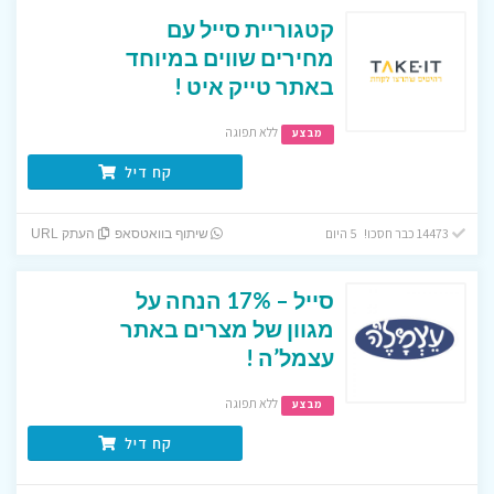
קטגוריית סייל עם
מחירים שווים במיוחד
באתר טייק איט !
ללא תפוגה
מבצע
קח דיל
14473 כבר חסכו! 5 היום
שיתוף בוואטסאפ
העתק URL
סייל – 17% הנחה על
מגוון של מצרים באתר
עצמל’ה !
ללא תפוגה
מבצע
קח דיל