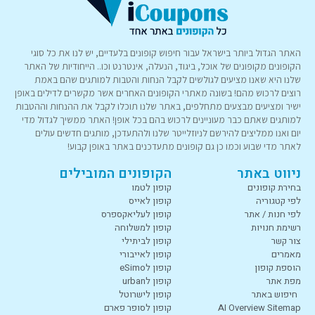
האתר הגדול ביותר בישראל עבור חיפוש קופונים בלעדיים, יש לנו את כל סוגי
הקופונים מקופונים של אוכל, ביגוד, הנעלה, אינטרנט וכו.. הייחודיות של האתר
שלנו היא שאנו מציעים לגולשים לקבל הנחות והטבות למותגים שהם באמת
רוצים לרכוש מהם! בשונה מאתרי הקופונים האחרים אשר מקשרים לדילים באופן
ישיר ומציעים מבצעים מתחלפים, באתר שלנו תוכלו לקבל את ההנחות וההטבות
למותגים שאתם כבר מעוניינים לרכוש בהם בכל אופן! האתר ממשיך לגדול מדי
יום ואנו ממליצים להירשם לניוזלייטר שלנו ולהתעדכן, מותגים חדשים עולים
לאתר מדי שבוע וכמו כן גם קופונים מתעדכנים באתר באופן קבוע!
ניווט באתר
הקופונים המובילים
בחירת קופונים
קופון לטמו
לפי קטגוריה
קופון לאייס
לפי חנות / אתר
קופון לעליאקספרס
רשימת חנויות
קופון למשלוחה
צור קשר
קופון לביתילי
מאמרים
קופון לאייבורי
הוספת קופון
קופון לeSimo
מפת אתר
קופון לurban
חיפוש באתר
קופון לישרוטל
AI Overview Sitemap
קופון לסופר פארם