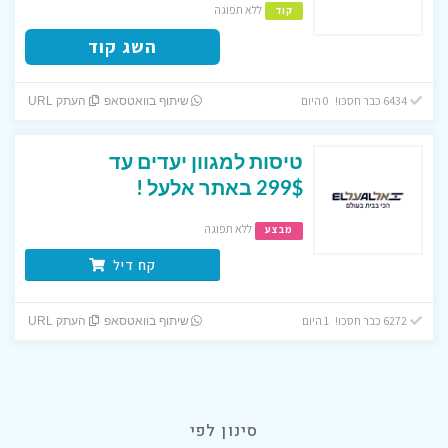
ללא תפוגה
קוד
השג קוד
6434 כבר חסכו! 0 היום
שיתוף בוואטסאפ
העתק URL
טיסות למגוון יעדים עד
299$ באתר אלעל !
ללא תפוגה
מבצע
קח דיל
6272 כבר חסכו! 1 היום
שיתוף בוואטסאפ
העתק URL
סינון לפי