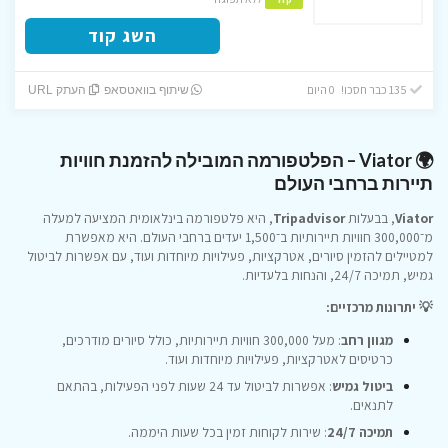
השג קוד
135 כבר חסכו! 0 היום
שיתוף בוואטסאפ
העתק URL
🌍 Viator – הפלטפורמה המובילה להזמנת חוויות
תיירות ברחבי העולם
Viator
, בבעלות
Tripadvisor
, היא פלטפורמה בינלאומית המציעה למעלה
מ־300,000 חוויות תיירותיות ב־1,500 יעדים ברחבי העולם.
היא מאפשרת
למטיילים להזמין סיורים, אטרקציות, פעילויות מיוחדות ועוד, עם אפשרות לביטול
גמיש, תמיכה 24/7, והנחות בלעדיות.
💡 יתרונות מרכזיים:
מגוון רחב
: מעל 300,000 חוויות תיירותיות, כולל סיורים מודרכים,
כרטיסים לאטרקציות, פעילויות מיוחדות ועוד.
ביטול גמיש
: אפשרות לביטול עד 24 שעות לפני הפעילות, בהתאם
לתנאים.
תמיכה 24/7
: שירות לקוחות זמין בכל שעות היממה.