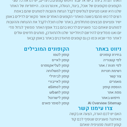
האתר הגדול ביותר בישראל עבור חיפוש קופונים בלעדיים, יש לנו את כל סוגי
הקופונים מקופונים של אוכל, ביגוד, הנעלה, אינטרנט וכו.. הייחודיות של האתר
שלנו היא שאנו מציעים לגולשים לקבל הנחות והטבות למותגים שהם באמת
רוצים לרכוש מהם! בשונה מאתרי הקופונים האחרים אשר מקשרים לדילים באופן
ישיר ומציעים מבצעים מתחלפים, באתר שלנו תוכלו לקבל את ההנחות וההטבות
למותגים שאתם כבר מעוניינים לרכוש בהם בכל אופן! האתר ממשיך לגדול מדי
יום ואנו ממליצים להירשם לניוזלייטר שלנו ולהתעדכן, מותגים חדשים עולים
לאתר מדי שבוע וכמו כן גם קופונים מתעדכנים באתר באופן קבוע!
ניווט באתר
הקופונים המובילים
בחירת קופונים
קופון לטמו
לפי קטגוריה
קופון לאייס
לפי חנות / אתר
קופון לעליאקספרס
רשימת חנויות
קופון למשלוחה
צור קשר
קופון לביתילי
מאמרים
קופון לאייבורי
הוספת קופון
קופון לeSimo
מפת אתר
קופון לurban
חיפוש באתר
קופון לישרוטל
AI Overview Sitemap
קופון לסופר פארם
צרו עימנו קשר
האם יש לכם הערה, הצעה או בקשה
מאיתנו? מעוניינים שנוסיף לכם קוד
קופון לחנות ספציפית שאתם