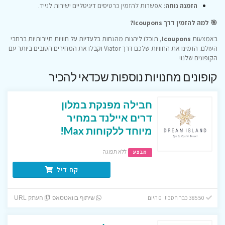
הזמנה נוחה
: אפשרות להזמין כרטיסים דיגיטליים ישירות לנייד.
🎯 למה להזמין דרך Icoupons?
באמצעות
Icoupons
, תוכלו ליהנות מהנחות בלעדיות על חוויות תיירותיות ברחבי
העולם.
הזמינו את החוויות שלכם דרך Viator וקבלו את המחירים הטובים ביותר עם
הקופונים שלנו!
קופונים מחנויות נוספות שכדאי להכיר
חבילה מפנקת במלון
דרים איילנד במחיר
מיוחד ללקוחות Max!
ללא תפוגה
מבצע
קח דיל
38550 כבר חסכו! 0 היום
שיתוף בוואטסאפ
העתק URL