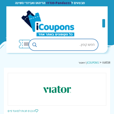
מבצעים ל
Pandazzz-פנדזז
הריהוט ואביזרי השינה
>
VIATOR\ ויאטור
ICOUPONS
הכנס חנות למועדפים