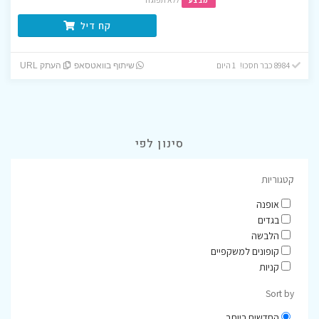
מבצע
קח דיל
8984 כבר חסכו! 1 היום
שיתוף בוואטסאפ
העתק URL
סינון לפי
קטגוריות
אופנה
בגדים
הלבשה
קופונים למשקפיים
קניות
Sort by
החדשים ביותר