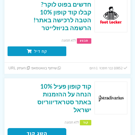
חדשים בפוט לוקר?
קבלו קוד קופון 10%
הטבה לרכישה באתר!
הרשמה בניוזלייטר
ללא תפוגה
מבצע
קח דיל
10852 כבר חסכו! 1 היום
שיתוף בוואטסאפ
העתק URL
קוד קופון פעיל 10%
הנחה על ההזמנות
באתר סטראדיווריוס
ישראל
ללא תפוגה
קוד
השג קוד