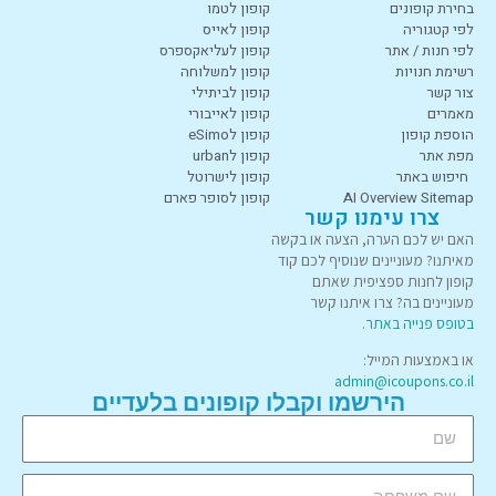
בחירת קופונים
קופון לטמו
לפי קטגוריה
קופון לאייס
לפי חנות / אתר
קופון לעליאקספרס
רשימת חנויות
קופון למשלוחה
צור קשר
קופון לביתילי
מאמרים
קופון לאייבורי
הוספת קופון
קופון לeSimo
מפת אתר
קופון לurban
חיפוש באתר
קופון לישרוטל
AI Overview Sitemap
קופון לסופר פארם
צרו עימנו קשר
האם יש לכם הערה, הצעה או בקשה
מאיתנו? מעוניינים שנוסיף לכם קוד
קופון לחנות ספציפית שאתם
מעוניינים בה? צרו איתנו קשר
בטופס פנייה באתר
.
או באמצעות המייל:
admin@icoupons.co.il
הירשמו וקבלו קופונים בלעדיים