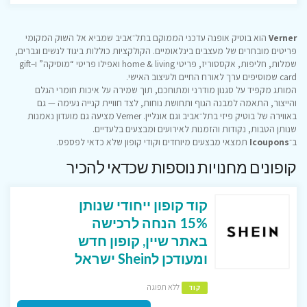
Verner
הוא בוטיק אופנה עדכני הממוקם בתל־אביב שמביא אל השוק המקומי
פריטים מובחרים של מעצבים בינלאומיים. הקולקציות כוללות ביגוד לנשים וגברים,
שמלות, חליפות, אקססוריז, פריטי home & living ואפילו פריטי “מוסיקה” ו–gift
card שמוסיפים ערך לאורח החיים ולעיצוב האישי.
המותג מקפיד על סגנון מודרני ומתוחכם, תוך שמירה על איכות חומרי הגלם
והייצור, התאמה למבנה הגוף ותחושת נוחות, לצד חוויית קנייה נעימה — גם
באווירה של בוטיק פיזי בתל־אביב וגם אונליין. Verner מציעה גם מועדון נאמנות
שנותן הטבות, נקודות והזמנות לאירועים ומבצעים בלעדיים.
ב־
Icoupons
תמצאי מבצעים מיוחדים וקודי קופון שלא כדאי לפספס.
קופונים מחנויות נוספות שכדאי להכיר
קוד קופון ייחודי שנותן
15% הנחה לרכישה
באתר שיין, קופון חדש
ומעודכן לShein ישראל
ללא תפוגה
קוד