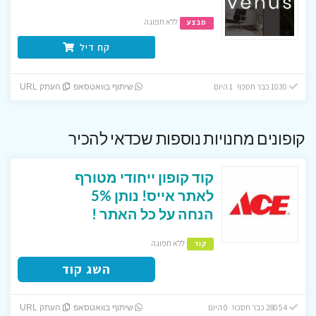
ללא תפוגה
מבצע
קח דיל
1030 כבר חסכו! 1 היום
שיתוף בוואטסאפ
העתק URL
קופונים מחנויות נוספות שכדאי להכיר
קוד קופון ייחודי מטורף
לאתר אייס! נותן 5%
הנחה על כל האתר !
ללא תפוגה
קוד
השג קוד
28054 כבר חסכו! 0 היום
שיתוף בוואטסאפ
העתק URL