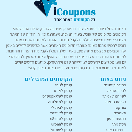
האתר הגדול ביותר בישראל עבור חיפוש קופונים בלעדיים, יש לנו את כל סוגי
הקופונים מקופונים של אוכל, ביגוד, הנעלה, אינטרנט וכו.. הייחודיות של האתר
שלנו היא שאנו מציעים לגולשים לקבל הנחות והטבות למותגים שהם באמת
רוצים לרכוש מהם! בשונה מאתרי הקופונים האחרים אשר מקשרים לדילים באופן
ישיר ומציעים מבצעים מתחלפים, באתר שלנו תוכלו לקבל את ההנחות וההטבות
למותגים שאתם כבר מעוניינים לרכוש בהם בכל אופן! האתר ממשיך לגדול מדי
יום ואנו ממליצים להירשם לניוזלייטר שלנו ולהתעדכן, מותגים חדשים עולים
לאתר מדי שבוע וכמו כן גם קופונים מתעדכנים באתר באופן קבוע!
ניווט באתר
הקופונים המובילים
בחירת קופונים
קופון לטמו
לפי קטגוריה
קופון לאייס
לפי חנות / אתר
קופון לעליאקספרס
רשימת חנויות
קופון למשלוחה
צור קשר
קופון לביתילי
מאמרים
קופון לאייבורי
הוספת קופון
קופון לeSimo
מפת אתר
קופון לurban
חיפוש באתר
קופון לישרוטל