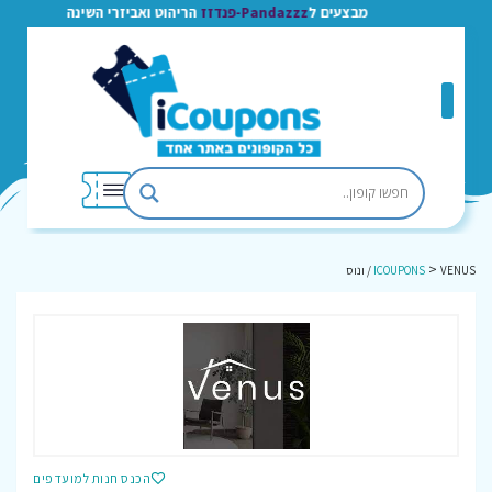
מבצעים ל
Pandazzz-פנדזז
הריהוט ואביזרי השינה
>
VENUS / ונוס
ICOUPONS
הכנס חנות למועדפים