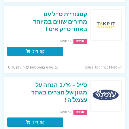
קטגוריית סייל עם
מחירים שווים במיוחד
באתר טייק איט !
ללא תפוגה
מבצע
קח דיל
14470 כבר חסכו! 2 היום
שיתוף בוואטסאפ
העתק URL
סייל – 17% הנחה על
מגוון של מצרים באתר
עצמל’ה !
ללא תפוגה
מבצע
קח דיל