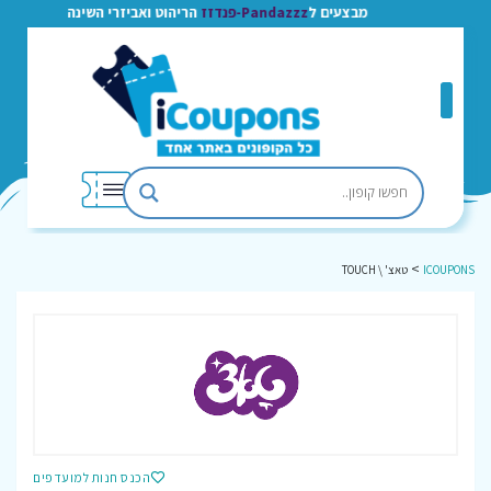
מבצעים ל
Pandazzz-פנדזז
הריהוט ואביזרי השינה
>
ICOUPONS
טאצ' \ TOUCH
הכנס חנות למועדפים