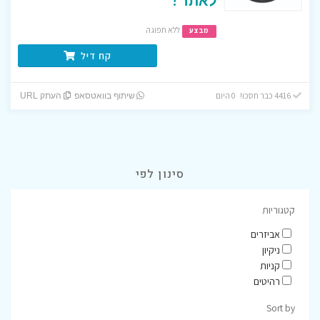
ללא תפוגה
מבצע
קח דיל
4416 כבר חסכו! 0 היום
שיתוף בוואטסאפ
העתק URL
סינון לפי
קטגוריות
אביזרים
ניקיון
קניות
רהיטים
Sort by