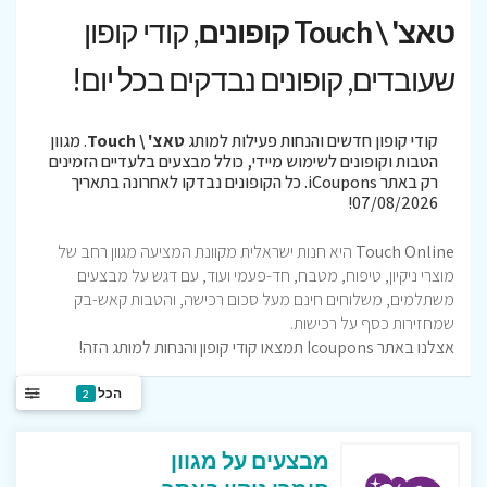
טאצ' \ Touch קופונים
, קודי קופון
שעובדים, קופונים נבדקים בכל יום!
קודי קופון חדשים והנחות פעילות למותג
טאצ' \ Touch
. מגוון
הטבות וקופונים לשימוש מיידי, כולל מבצעים בלעדיים הזמינים
רק באתר iCoupons. כל הקופונים נבדקו לאחרונה בתאריך
07/08/2026!
Touch Online
היא חנות ישראלית מקוונת המציעה מגוון רחב של
מוצרי ניקיון, טיפוח, מטבח, חד-פעמי ועוד, עם דגש על מבצעים
משתלמים, משלוחים חינם מעל סכום רכישה, והטבות קאש-בק
שמחזירות כסף על רכישות.
אצלנו באתר Icoupons תמצאו קודי קופון והנחות למותג הזה!
הכל
2
מבצעים על מגוון