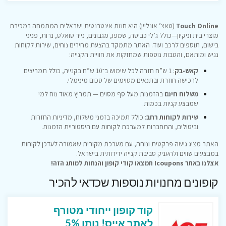
Touch Online
(טאצ’ אונליין) היא חנות אינטרנטית ישראלית המתמחה במכירת
מוצרי בית וניקיון—כולל ג’לי כביסה, שמפו, מגבונים, נייר טואלט, נרות, פניני
בישום, תוספים לרכב ועוד. האתר מתמקד בהצעת מחירים נוחים, שירות לקוחות
נגיש ומותאם, והטבות נוספות שמחזקות את חוויית הקנייה:
קאש-בק
: 1 ש”ח חזרה לכל שימוש ב־10 ש”ח בקנייה, כולל תמריצים
לרכישה חוזרת ובתנאים מסוימים של סכום מינימלי.
משלוח חינם
בהזמנות מעל סף מסוים — תמריץ מאוד נוח למי
שמבצע קניות בכמות.
שירות לקוחות רחב
: כולל תמיכה בזמני משלוח, מדיניות החזרות
וביטולים, והתחברות למערכת לקוחות עם היסטוריית הזמנות.
האתר מציג גישה פרקטית ונוחה, עם מערכת מקורית שאמורה לעדכן לקוחות
במבצעים שווים ולהעניק סביבת קנייה ידידותית בישראל.
אצלנו באתר Icoupons תמצאו קודי קופון והנחות למותג הזה!
קופונים מחנויות נוספות שכדאי להכיר
קוד קופון ייחודי מטורף
לאתר אייס! נותן 5%