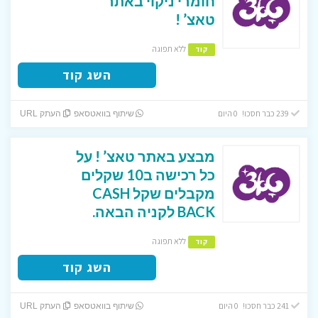
חומרי ניקוי באתר
טאצ’ !
ללא תפוגה
קוד
השג קוד
239 כבר חסכו! 0 היום
שיתוף בוואטסאפ
העתק URL
מבצע באתר טאצ’ ! על
כל רכישה ב10 שקלים
מקבלים שקל CASH
BACK לקניה הבאה.
ללא תפוגה
קוד
השג קוד
241 כבר חסכו! 0 היום
שיתוף בוואטסאפ
העתק URL