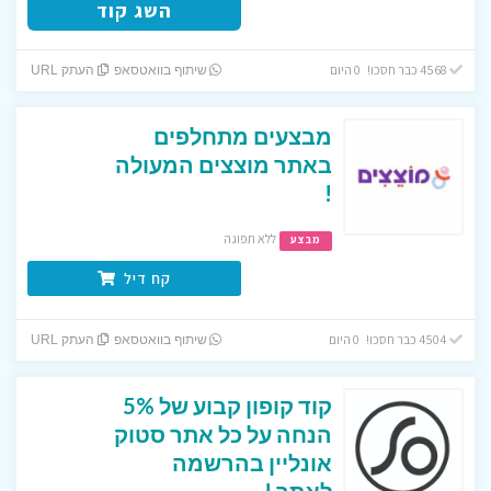
השג קוד
4568 כבר חסכו! 0 היום
שיתוף בוואטסאפ
העתק URL
מבצעים מתחלפים
באתר מוצצים המעולה
!
ללא תפוגה
מבצע
קח דיל
4504 כבר חסכו! 0 היום
שיתוף בוואטסאפ
העתק URL
קוד קופון קבוע של 5%
הנחה על כל אתר סטוק
אונליין בהרשמה
לאתר !