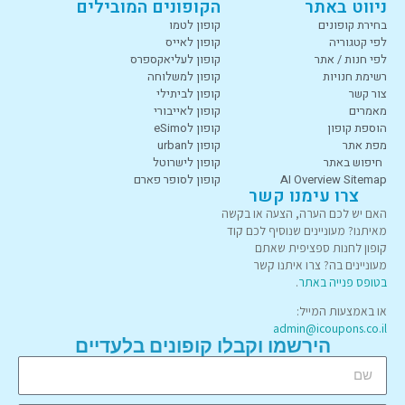
ניווט באתר
הקופונים המובילים
בחירת קופונים
קופון לטמו
לפי קטגוריה
קופון לאייס
לפי חנות / אתר
קופון לעליאקספרס
רשימת חנויות
קופון למשלוחה
צור קשר
קופון לביתילי
מאמרים
קופון לאייבורי
הוספת קופון
קופון לeSimo
מפת אתר
קופון לurban
חיפוש באתר
קופון לישרוטל
AI Overview Sitemap
קופון לסופר פארם
צרו עימנו קשר
האם יש לכם הערה, הצעה או בקשה
מאיתנו? מעוניינים שנוסיף לכם קוד
קופון לחנות ספציפית שאתם
מעוניינים בה? צרו איתנו קשר
בטופס פנייה באתר
.
או באמצעות המייל:
admin@icoupons.co.il
הירשמו וקבלו קופונים בלעדיים