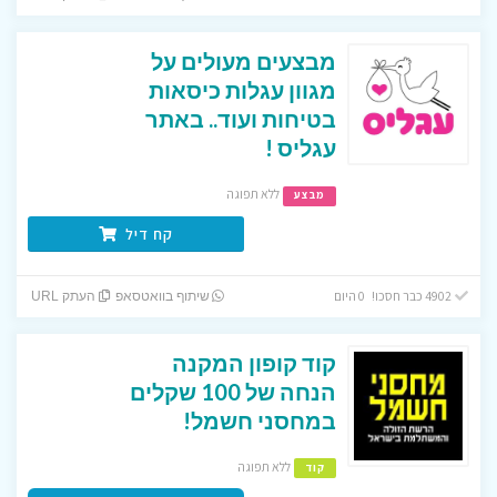
מבצעים מעולים על
מגוון עגלות כיסאות
בטיחות ועוד.. באתר
עגליס !
ללא תפוגה
מבצע
קח דיל
4902 כבר חסכו! 0 היום
שיתוף בוואטסאפ
העתק URL
קוד קופון המקנה
הנחה של 100 שקלים
במחסני חשמל!
ללא תפוגה
קוד