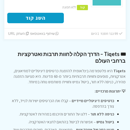
ללא תפוגה
קוד
השג קוד
99 כבר חסכו! 1 היום
שיתוף בוואטסאפ
העתק URL
🎟️ Tiqets – הדרך הקלה לחוות תרבות ואטרקציות
ברחבי העולם
Tiqets
היא פלטפורמה בינלאומית להזמנת כרטיסים דיגיטליים למוזיאונים,
אטרקציות, מופעים וחוויות תרבותיות ביותר מ-60 מדינות.
היא מציעה הזמנה
מהירה, כניסה ללא תור, ביטול גמיש וחוויית משתמש נוחה במיוחד.
💡 יתרונות מרכזיים:
כרטיסים דיגיטליים מיידיים
– קבלו את הכרטיסים ישירות לנייד, ללא
צורך בהדפסה.
כניסה ללא תור
– דלגו על התורים והיכנסו במהירות לאטרקציות.
ביטול גמיש
– אפשרות לביטול בהתאם לתנאי האטרקציה.
מגוון רחב של אטרקציות
– מוזיאונים, פארקים, סיורים מודרכים ועוד.