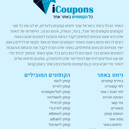
האתר הגדול ביותר בישראל עבור חיפוש קופונים בלעדיים, יש לנו את כל סוגי
הקופונים מקופונים של אוכל, ביגוד, הנעלה, אינטרנט וכו.. הייחודיות של האתר
שלנו היא שאנו מציעים לגולשים לקבל הנחות והטבות למותגים שהם באמת
רוצים לרכוש מהם! בשונה מאתרי הקופונים האחרים אשר מקשרים לדילים באופן
ישיר ומציעים מבצעים מתחלפים, באתר שלנו תוכלו לקבל את ההנחות וההטבות
למותגים שאתם כבר מעוניינים לרכוש בהם בכל אופן! האתר ממשיך לגדול מדי
יום ואנו ממליצים להירשם לניוזלייטר שלנו ולהתעדכן, מותגים חדשים עולים
לאתר מדי שבוע וכמו כן גם קופונים מתעדכנים באתר באופן קבוע!
ניווט באתר
הקופונים המובילים
בחירת קופונים
קופון לטמו
לפי קטגוריה
קופון לאייס
לפי חנות / אתר
קופון לעליאקספרס
רשימת חנויות
קופון למשלוחה
צור קשר
קופון לביתילי
מאמרים
קופון לאייבורי
הוספת קופון
קופון לeSimo
מפת אתר
קופון לurban
חיפוש באתר
קופון לישרוטל