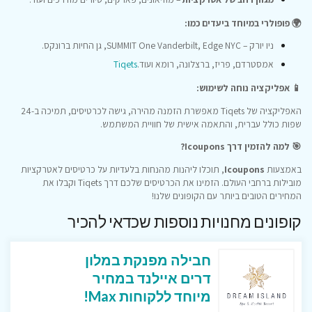
🌍 פופולרי במיוחד ביעדים כמו:
ניו יורק – SUMMIT One Vanderbilt, Edge NYC, גן החיות ברונקס.
אמסטרדם, פריז, ברצלונה, רומא ועוד.
Tiqets
📱 אפליקציה נוחה לשימוש:
האפליקציה של Tiqets מאפשרת הזמנה מהירה, גישה לכרטיסים, תמיכה ב-24
שפות כולל עברית, והתאמה אישית של חוויית המשתמש.
🎯 למה להזמין דרך Icoupons?
באמצעות
Icoupons
, תוכלו ליהנות מהנחות בלעדיות על כרטיסים לאטרקציות
מובילות ברחבי העולם.
הזמינו את הכרטיסים שלכם דרך Tiqets וקבלו את
המחירים הטובים ביותר עם הקופונים שלנו!
קופונים מחנויות נוספות שכדאי להכיר
חבילה מפנקת במלון
דרים איילנד במחיר
מיוחד ללקוחות Max!