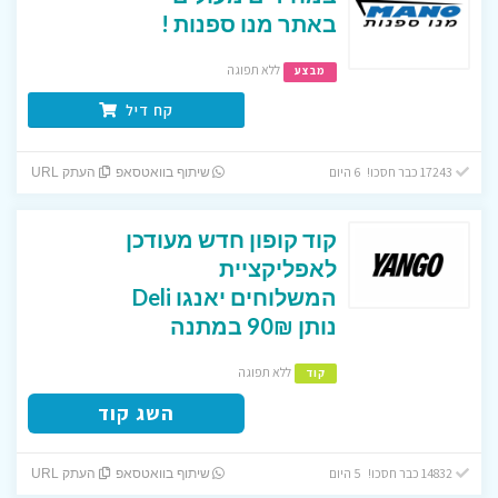
באתר מנו ספנות !
ללא תפוגה
מבצע
קח דיל
17243 כבר חסכו! 6 היום
שיתוף בוואטסאפ
העתק URL
קוד קופון חדש מעודכן
לאפליקציית
המשלוחים יאנגו Deli
נותן 90₪ במתנה
ללא תפוגה
קוד
השג קוד
14832 כבר חסכו! 5 היום
שיתוף בוואטסאפ
העתק URL