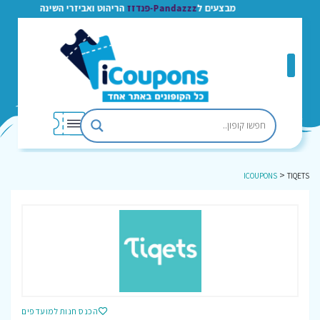
מבצעים ל
Pandazzz-פנדזז
הריהוט ואביזרי השינה
>
ICOUPONS
TIQETS
הכנס חנות למועדפים