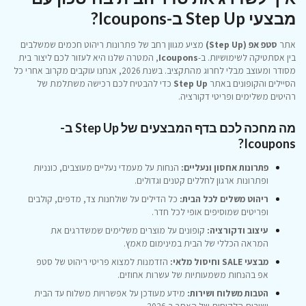
מבצעי Step Up ב-Icoupons?
אתר
סטפ אפ (Step Up)
מציע מגוון רחב של פתרונות ריהוט חכמים שמשלבים
בין אסתטיקה לשימושיות. ב-
Icoupons
, המטרה שלנו היא לעזור לכם ליצור בית
מסודר ומעוצב מבלי לחרוג מהתקציב. בשנת 2026, אנחנו עוקבים מקרוב אחרי כל
הסיילים והקופונים באתר
Step Up
כדי להבטיח לכם רכישה משתלמת של
רהיטים משלימים ופריטי דקורציה.
מה מחכה לכם בדף המבצעים של Step Up ב-
Icoupons?
פתרונות אחסון ונעליים:
הנחות על מעמדי נעליים מעוצבים, כונניות
ופתרונות ארגון לחללים קטנים וגדולים.
ריהוט משלים לכל הבית:
כל הדילים על שולחנות צד, מדפים, קולבים
ופריטים שמוסיפים אופי לכל חדר.
עיצוב ודקורציה:
קופונים על מוצרים משלימים שמשדרגים את
המראה הכללי של הבית במינימום מאמץ.
מבצעי SALE וחיסול מלאי:
הזדמנות למצוא פריטי ריהוט של סטפ
אפ בהנחות משמעותיות של עשרות אחוזים.
הטבות משלוח ושירות:
מידע מעודכן על אפשרויות משלוח עד הבית