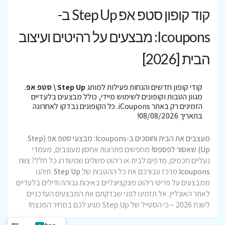
קוד קופון סטפ אפ Step Up ב-
Icoupons: מבצעים על רהיטים ועיצוב
הבית [2026]
קודי קופון חדשים והנחות פעילות למותג
Step Up \ סטפ אפ
.
מגוון הטבות וקופונים לשימוש מיידי, כולל מבצעים בלעדיים
הזמינים רק באתר iCoupons. כל הקופונים נבדקו לאחרונה
בתאריך 08/08/2026!
מעצבים את הבית וחוסכים ב-Icoupons: מבצעי סטפ אפ (Step
Up) שאסור לפספס!
מחפשים פתרונות אחסון מעוצבים, מעמדי
נעליים חכמים, מדפים לבית או ריהוט משלים שמשדרג כל חלל? צוות
Icoupons
מרכז עבורכם את כל ההטבות של
Step Up
. תיהנו
ממבצעים על פריטי ריהוט פונקציונליים באיכות גבוהה ודילים בלעדיים
לאתר האונליין. אל תזמינו לפני שבדקתם את המבצעים העדכניים
לשנת 2026 – כי הסטייל של Step Up מגיע לכם במחיר המנצח!