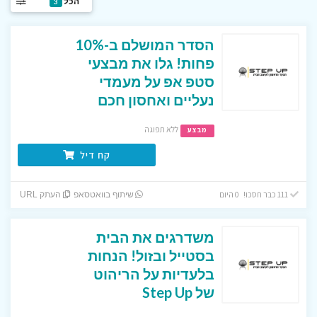
הכל
3
הסדר המושלם ב-10%
פחות! גלו את מבצעי
סטפ אפ על מעמדי
נעליים ואחסון חכם
ללא תפוגה
מבצע
קח דיל
111 כבר חסכו! 0 היום
שיתוף בוואטסאפ
העתק URL
משדרגים את הבית
בסטייל ובזול! הנחות
בלעדיות על הריהוט
של Step Up