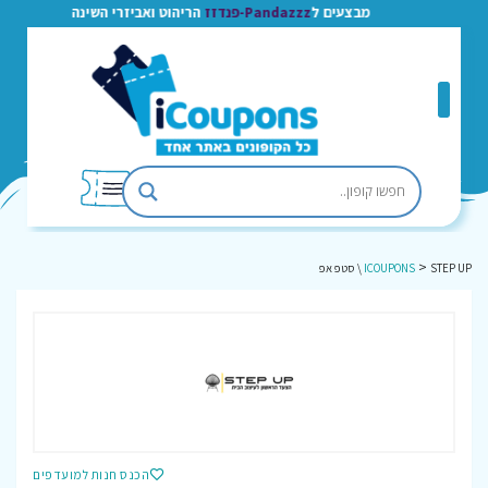
מבצעים ל
Pandazzz-פנדזז
הריהוט ואביזרי השינה
>
STEP UP \ סטפ אפ
ICOUPONS
הכנס חנות למועדפים