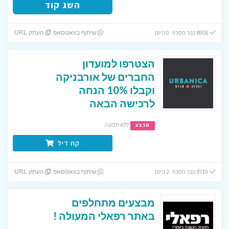
השג קוד
8908 כבר חסכו! 0 היום
שיתוף בוואטסאפ
העתק URL
הצטרפו למועדון
החברים של אורבניקה
וקבלו 10% הנחה
לרכישה הבאה
ללא תפוגה
מבצע
קח דיל
8719 כבר חסכו! 2 היום
שיתוף בוואטסאפ
העתק URL
מבצעים מתחלפים
באתר רפאלי המעולה !