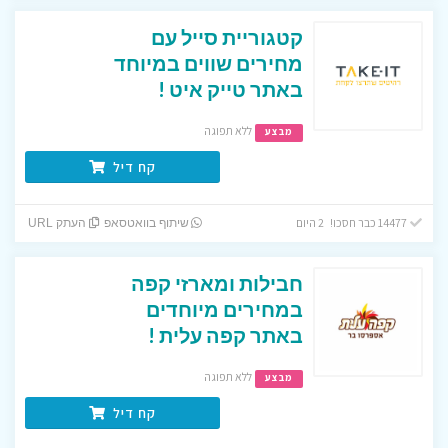
קטגוריית סייל עם
מחירים שווים במיוחד
באתר טייק איט !
ללא תפוגה
מבצע
קח דיל
14477 כבר חסכו! 2 היום
שיתוף בוואטסאפ
העתק URL
חבילות ומארזי קפה
במחירים מיוחדים
באתר קפה עלית !
ללא תפוגה
מבצע
קח דיל