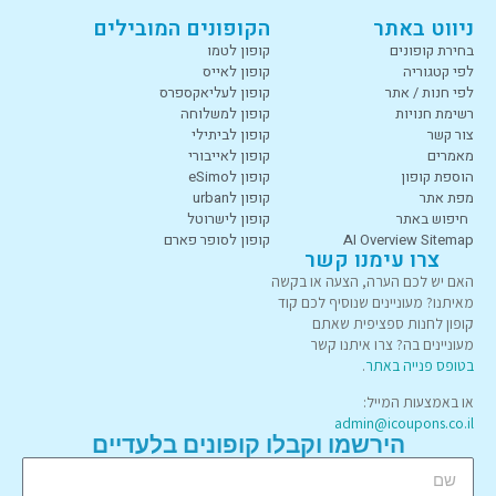
ניווט באתר
הקופונים המובילים
בחירת קופונים
קופון לטמו
לפי קטגוריה
קופון לאייס
לפי חנות / אתר
קופון לעליאקספרס
רשימת חנויות
קופון למשלוחה
צור קשר
קופון לביתילי
מאמרים
קופון לאייבורי
הוספת קופון
קופון לeSimo
מפת אתר
קופון לurban
חיפוש באתר
קופון לישרוטל
AI Overview Sitemap
קופון לסופר פארם
צרו עימנו קשר
האם יש לכם הערה, הצעה או בקשה
מאיתנו? מעוניינים שנוסיף לכם קוד
קופון לחנות ספציפית שאתם
מעוניינים בה? צרו איתנו קשר
בטופס פנייה באתר
.
או באמצעות המייל:
admin@icoupons.co.il
הירשמו וקבלו קופונים בלעדיים