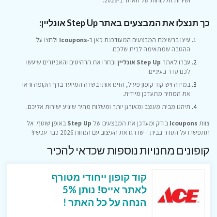
ושירות הלקוחות של האתר ב-2026.
כך תנצלו את המבצעים באתר Step Up אונליין:
עיינו ברשימת המבצעים המעודכנת כאן ב-
Icoupons
ולחצו על
ההטבה שמתאימה לבית שלכם.
עברו לאתר
Step Up אונליין
ובחרו את הרהיטים והאביזרים שיעשו
לכם סדר בעיניים.
במידה ויש קוד קופון פעיל, הזינו אותו בשדה המיועד בדף הקופה וראו
את המחיר מתעדכן מיידית.
תיהנו מבית מעוצב ומאורגן יותר ומשלוח מהיר שיגיע ישירות אליכם.
צוות
Icoupons
בודק ומעדכן את המבצעים של
Step Up
באופן שוטף. אל
תתפשרו על הסדר בבית – שדרגו את העיצוב עם הנחות 2026 כבר עכשיו!
קופונים מחנויות נוספות שכדאי להכיר
קוד קופון ייחודי מטורף
לאתר אייס! נותן 5%
הנחה על כל האתר !