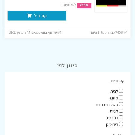
ללא תפוגה
מבצע
קח דיל
7606 כבר חסכו! 1 היום
שיתוף בוואטסאפ
העתק URL
סינון לפי
קטגוריות
לבית
מטבח
משלוחים חינם
קניות
רהיטים
ריהוט גן