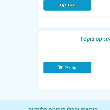
השג קוד
וניקס בוקס !
קח דיל
הירשמו וקבלו קופונים בלעדיים