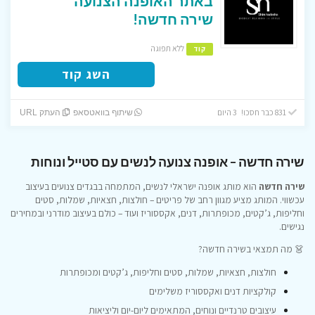
באתר האופנה הצנועה
שירה חדשה!
ללא תפוגה
קוד
השג קוד
831 כבר חסכו! 3 היום
שיתוף בוואטסאפ
העתק URL
שירה חדשה – אופנה צנועה לנשים עם סטייל ונוחות
שירה חדשה
הוא מותג אופנה ישראלי לנשים, המתמחה בבגדים צנועים בעיצוב
עכשווי.
המותג מציע מגוון רחב של פריטים – חולצות, חצאיות, שמלות, סטים
וחליפות, ג’קטים, מכופתרות, דנים, אקססוריז ועוד – כולם בעיצוב מודרני ובמחירים
נגישים.
👗 מה תמצאי בשירה חדשה?
חולצות, חצאיות, שמלות, סטים וחליפות, ג’קטים ומכופתרות
קולקציות דנים ואקססוריז משלימים
עיצובים טרנדיים ונוחים, המתאימים ליום-יום וליציאות