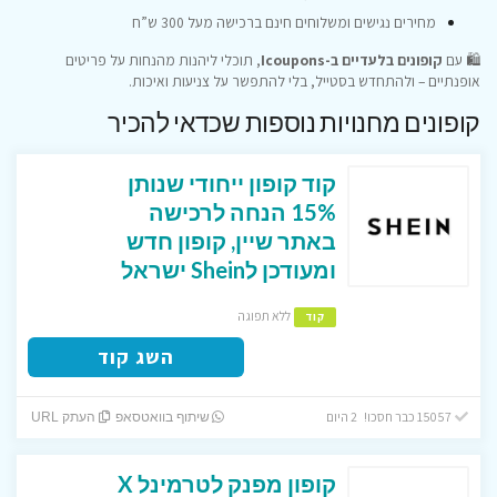
מחירים נגישים ומשלוחים חינם ברכישה מעל 300 ש”ח
🛍️ עם
קופונים בלעדיים ב-Icoupons
, תוכלי ליהנות מהנחות על פריטים
אופנתיים – ולהתחדש בסטייל, בלי להתפשר על צניעות ואיכות.
קופונים מחנויות נוספות שכדאי להכיר
קוד קופון ייחודי שנותן
15% הנחה לרכישה
באתר שיין, קופון חדש
ומעודכן לShein ישראל
ללא תפוגה
קוד
השג קוד
15057 כבר חסכו! 2 היום
שיתוף בוואטסאפ
העתק URL
קופון מפנק לטרמינל X