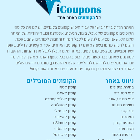
האתר הגדול ביותר בישראל עבור חיפוש קופונים בלעדיים, יש לנו את כל סוגי
הקופונים מקופונים של אוכל, ביגוד, הנעלה, אינטרנט וכו.. הייחודיות של האתר
שלנו היא שאנו מציעים לגולשים לקבל הנחות והטבות למותגים שהם באמת
רוצים לרכוש מהם! בשונה מאתרי הקופונים האחרים אשר מקשרים לדילים באופן
ישיר ומציעים מבצעים מתחלפים, באתר שלנו תוכלו לקבל את ההנחות וההטבות
למותגים שאתם כבר מעוניינים לרכוש בהם בכל אופן! האתר ממשיך לגדול מדי
יום ואנו ממליצים להירשם לניוזלייטר שלנו ולהתעדכן, מותגים חדשים עולים
לאתר מדי שבוע וכמו כן גם קופונים מתעדכנים באתר באופן קבוע!
ניווט באתר
הקופונים המובילים
בחירת קופונים
קופון לטמו
לפי קטגוריה
קופון לאייס
לפי חנות / אתר
קופון לעליאקספרס
רשימת חנויות
קופון למשלוחה
צור קשר
קופון לביתילי
מאמרים
קופון לאייבורי
הוספת קופון
קופון לeSimo
מפת אתר
קופון לurban
חיפוש באתר
קופון לישרוטל