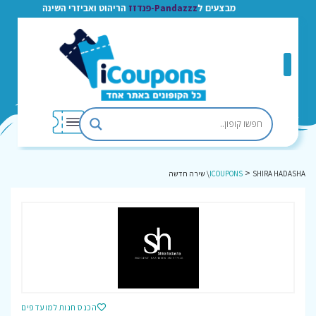
מבצעים ל
Pandazzz-פנדזז
הריהוט ואביזרי השינה
>
SHIRA HADASHA\ שירה חדשה
ICOUPONS
הכנס חנות למועדפים