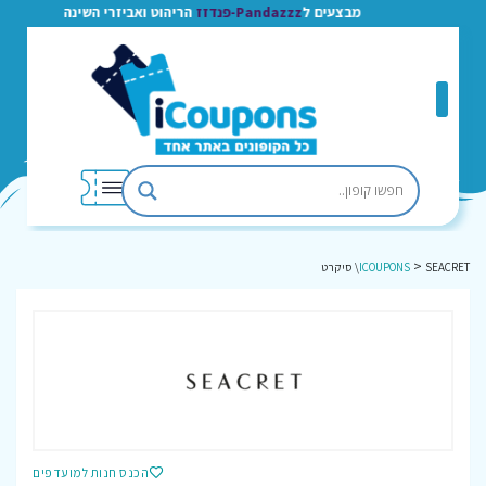
מבצעים ל
Pandazzz-פנדזז
הריהוט ואביזרי השינה
>
SEACRET\ סיקרט
ICOUPONS
הכנס חנות למועדפים