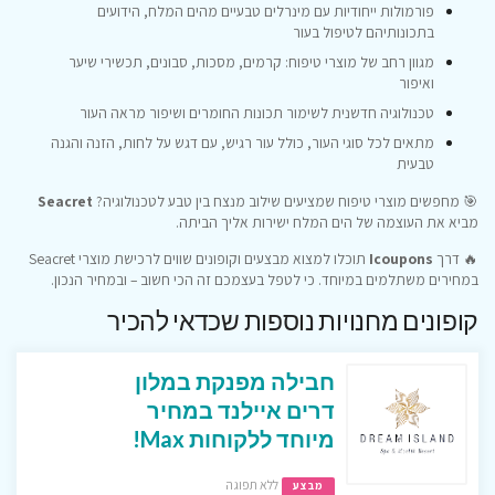
פורמולות ייחודיות עם מינרלים טבעיים מהים המלח, הידועים
בתכונותיהם לטיפול בעור
מגוון רחב של מוצרי טיפוח: קרמים, מסכות, סבונים, תכשירי שיער
ואיפור
טכנולוגיה חדשנית לשימור תכונות החומרים ושיפור מראה העור
מתאים לכל סוגי העור, כולל עור רגיש, עם דגש על לחות, הזנה והגנה
טבעית
🎯 מחפשים מוצרי טיפוח שמציעים שילוב מנצח בין טבע לטכנולוגיה?
Seacret
מביא את העוצמה של הים המלח ישירות אליך הביתה.
🔥 דרך
Icoupons
תוכלו למצוא מבצעים וקופונים שווים לרכישת מוצרי Seacret
במחירים משתלמים במיוחד. כי לטפל בעצמכם זה הכי חשוב – ובמחיר הנכון.
קופונים מחנויות נוספות שכדאי להכיר
חבילה מפנקת במלון
דרים איילנד במחיר
מיוחד ללקוחות Max!
ללא תפוגה
מבצע