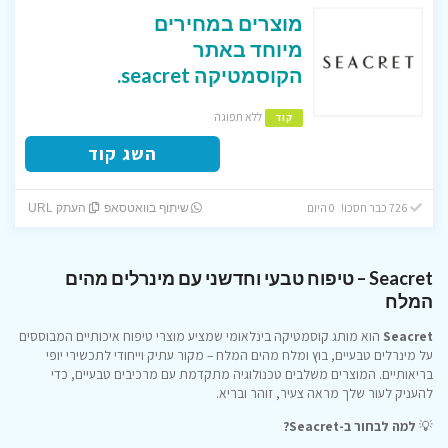
מוצרים במחירים
מיוחד באתר
הקוסמטיקה seacret.
ללא תפוגה
קוד
השג קוד
726 כבר חסכו! 0 היום
שיתוף בוואטסאפ
העתק URL
Seacret – טיפוח טבעי וחדשני עם מינרלים מהים
המלח
Seacret
הוא מותג קוסמטיקה בינלאומי שמציע מוצרי טיפוח איכותיים המבוססים
על מינרלים טבעיים, בוץ ומלח מהים המלח – מקור עתיק וייחודי לתכשירי יופי
בריאותיים. המוצרים משלבים טכנולוגיה מתקדמת עם מרכיבים טבעיים, כדי
להעניק לעור שלך מראה צעיר, זוהר ובריא.
💡
למה לבחור ב-Seacret?