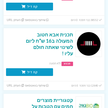
קח דיל
38552 כבר חסכו! 0 היום
שיתוף בוואטסאפ
העתק URL
תכנית אבא חטוב
המעולה ב16 ש”ח ליום
לשינוי שאתה חולם
עליו !
ללא תפוגה
מבצע
קח דיל
12640 כבר חסכו! 0 היום
שיתוף בוואטסאפ
העתק URL
קטגוריית מוצרים
חמים עם הטבות על