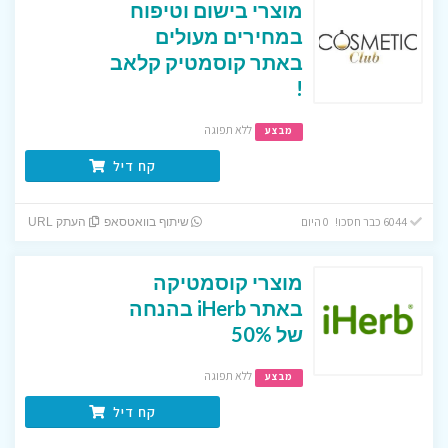
מוצרי בישום וטיפוח
במחירים מעולים
באתר קוסמטיק קלאב
!
ללא תפוגה
מבצע
קח דיל
6044 כבר חסכו! 0 היום
שיתוף בוואטסאפ
העתק URL
מוצרי קוסמטיקה
באתר iHerb בהנחה
של 50%
ללא תפוגה
מבצע
קח דיל