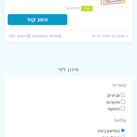
ללא תפוגה
קוד
השג קוד
2943 כבר חסכו! 0 היום
שיתוף בוואטסאפ
העתק URL
סינון לפי
קטגוריות
אביזרים
אינטרנט
תינוקות
Sort by
החדשים ביותר