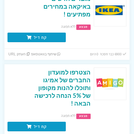
באיקאה במחירים
מפתיעים !
ללא תפוגה
מבצע
קח דיל
6900 כבר חסכו! 0 היום
שיתוף בוואטסאפ
העתק URL
הצטרפו למועדון
החברים של אמיגו
ותוכלו להנות מקופון
של 5% הנחה לרכישה
הבאה !
ללא תפוגה
מבצע
קח דיל