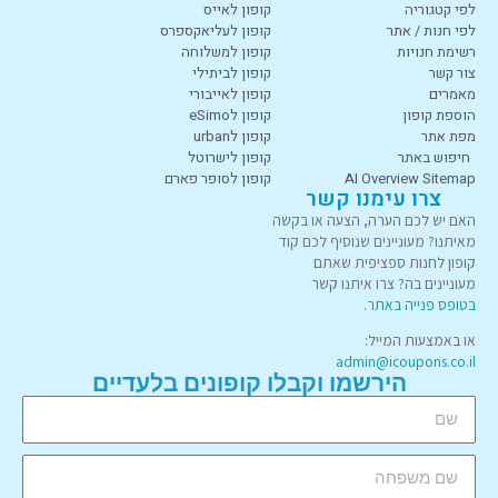
לפי קטגוריה
קופון לאייס
לפי חנות / אתר
קופון לעליאקספרס
רשימת חנויות
קופון למשלוחה
צור קשר
קופון לביתילי
מאמרים
קופון לאייבורי
הוספת קופון
קופון לeSimo
מפת אתר
קופון לurban
חיפוש באתר
קופון לישרוטל
AI Overview Sitemap
קופון לסופר פארם
צרו עימנו קשר
האם יש לכם הערה, הצעה או בקשה
מאיתנו? מעוניינים שנוסיף לכם קוד
קופון לחנות ספציפית שאתם
מעוניינים בה? צרו איתנו קשר
בטופס פנייה באתר
.
או באמצעות המייל:
admin@icoupons.co.il
הירשמו וקבלו קופונים בלעדיים