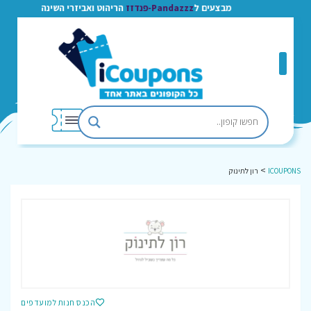
מבצעים ל
Pandazzz-פנדזז
הריהוט ואביזרי השינה
>
ICOUPONS
רון לתינוק
הכנס חנות למועדפים