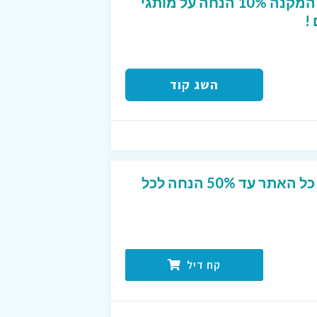
קופון מפנק לטרמינל X המקנה 10% הנחה על מותגי
!
השג קוד
מבצע הנחה מטורף על כל האתר עד 50% הנחה לכל
קח דיל