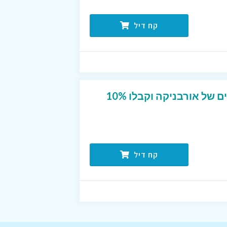
קח דיל
הצטרפו למועדון החברים של אורבניקה וקבלו 10%
קח דיל