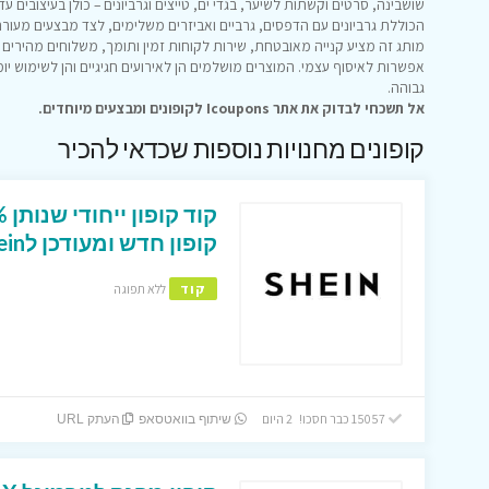
שושבינה, סרטים וקשתות לשיער, בגדי ים, טייצים וגרביונים – כולן בעיצובים עד
הכוללת גרביונים עם הדפסים, גרביים ואביזרים משלימים, לצד מבצעים מעוררי ע
מותג זה מציע קנייה מאובטחת, שירות לקוחות זמין ותומך, משלוחים מהירים (
אפשרות לאיסוף עצמי. המוצרים מושלמים הן לאירועים חגיגיים והן לשימוש יומיו
גבוהה.
אל תשכחי לבדוק את אתר Icoupons לקופונים ומבצעים מיוחדים.
קופונים מחנויות נוספות שכדאי להכיר
קופון חדש ומעודכן לShein ישראל
קוד
ללא תפוגה
15057 כבר חסכו! 2 היום
שיתוף בוואטסאפ
העתק URL