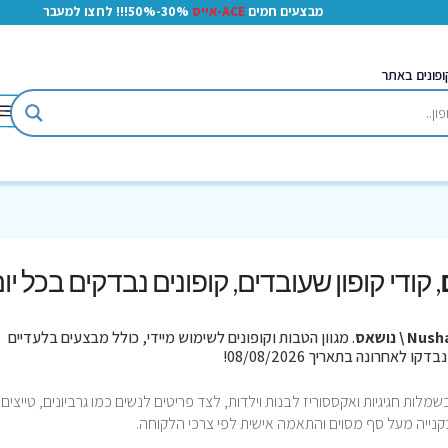
מבצעים חמים
ACE-אייס
30%-50%!!! לחצו למעבר
ופונים באתר
, קודי קופון שעובדים, קופונים נבדקים בכל יו
Nu \ נושאס
. מגוון הטבות וקופונים לשימוש מיידי, כולל מבצעים בלעדיים
לות חגיגיות ואקססוריז לבנות וילדות, לצד פריטים לנשים כמו גרביונים, טייצים
בקנייה מעל סף מסוים והתאמה אישית לפי צרכי הלקוחה.