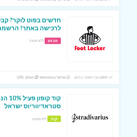
לרכישה באתר! הרשמה ב
מבצע
ללא תפוגה
10847 כבר חסכו! 2 היום
שיתוף בוואטסאפ
העתק URL
קוד קו
סטראדיווריוס ישראל
קוד
ללא תפוגה