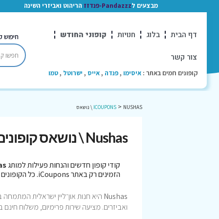
מבצעים ל
Pandazzz-פנדזז
הריהוט ואביזרי השינה
דף הבית
בלוג
חנויות
קופוני החודש
חיפוש ק
צור קשר
קופונים חמים באתר :
איסימו
,
פנדה
,
אייס
,
ישרוטל
,
טמו
>
NUSHAS \ נושאס
ICOUPONS
Nushas \ נושאס קופונים
קודי קופון חדשים והנחות פעילות למותג
shas
הזמינים רק באתר iCoupons. כל הקופונים נבדקו לאחרונה בתאריך 08/08/2026!
Nushas
היא חנות און־ליין ישראלית המתמחה בשמ
ואביזרים. מציעה שירות פרימיום, משלוח חינם 