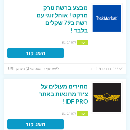
מבצע ברשת טרק
מרקט ! אוהל זוגי עם
רשת ב79 שקלים
בלבד !
ללא תפוגה
קוד
השג קוד
142 כבר חסכו! 1 היום
שיתוף בוואטסאפ
העתק URL
מחירים מעולים על
ציוד מחנאות באתר
IDF PRO !
ללא תפוגה
קוד
השג קוד