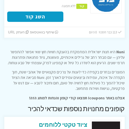
ללא תפוגה
קוד
השג קוד
113 כבר חסכו! 0 היום
שיתוף בוואטסאפ
העתק URL
Nuni
היא חנות ישראלית המתמקדת בהענקת חוויות חוץ שאי אפשר להתפשר
עליהן — עם מבחר רחב של גרילים איכותיים, מעשנות, ציוד מחנאות ופתרונות
תרמי שונים. הרעיון הוא לשדרג כל טיול או קמפינג לפרק עוצמתי של טבע ונוחות.
המוצרים נבחרים בקפידה כדי לענות על צרכים מקצועיים של אוהבי שטח, תוך
הקפדה על איכות, עמידות וביצועים עמידים לאורך זמן. Nuni מביאה את הציוד
שיכול להפוך כל פעילות חוץ לחוויה של טעם, חום וחיבור לטבע — עם דגש על
פרקטיות, נגישות ושירות מתחשב.
אצלנו באתר Icoupons תמצאו קודי קופון והנחות למותג הזה!
קופונים מחנויות נוספות שכדאי להכיר
ציוד טקטי ללוחמים