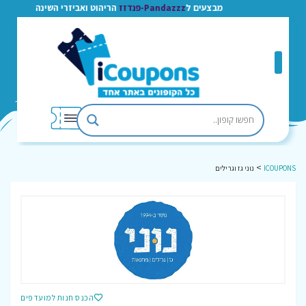
מבצעים ל
Pandazzz-פנדזז
הריהוט ואביזרי השינה
>
ICOUPONS
נוני גז וגרילים
הכנס חנות למועדפים