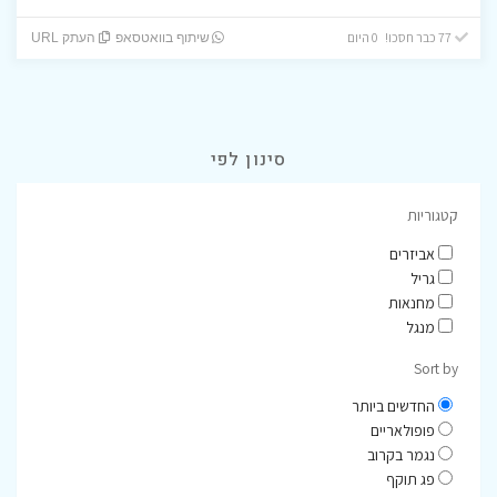
77 כבר חסכו! 0 היום
שיתוף בוואטסאפ
העתק URL
סינון לפי
קטגוריות
אביזרים
גריל
מחנאות
מנגל
Sort by
החדשים ביותר
פופולאריים
נגמר בקרוב
פג תוקף