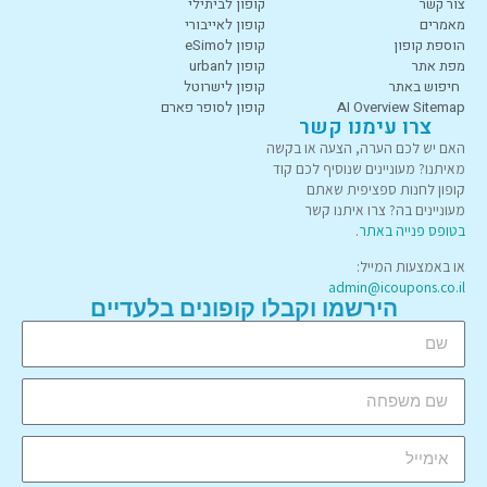
צור קשר
קופון לביתילי
מאמרים
קופון לאייבורי
הוספת קופון
קופון לeSimo
מפת אתר
קופון לurban
חיפוש באתר
קופון לישרוטל
AI Overview Sitemap
קופון לסופר פארם
צרו עימנו קשר
האם יש לכם הערה, הצעה או בקשה
מאיתנו? מעוניינים שנוסיף לכם קוד
קופון לחנות ספציפית שאתם
מעוניינים בה? צרו איתנו קשר
בטופס פנייה באתר
.
או באמצעות המייל:
admin@icoupons.co.il
הירשמו וקבלו קופונים בלעדיים