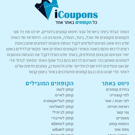
האתר הגדול ביותר בישראל עבור חיפוש קופונים בלעדיים, יש לנו את כל סוגי
הקופונים מקופונים של אוכל, ביגוד, הנעלה, אינטרנט וכו.. הייחודיות של האתר
שלנו היא שאנו מציעים לגולשים לקבל הנחות והטבות למותגים שהם באמת
רוצים לרכוש מהם! בשונה מאתרי הקופונים האחרים אשר מקשרים לדילים באופן
ישיר ומציעים מבצעים מתחלפים, באתר שלנו תוכלו לקבל את ההנחות וההטבות
למותגים שאתם כבר מעוניינים לרכוש בהם בכל אופן! האתר ממשיך לגדול מדי
יום ואנו ממליצים להירשם לניוזלייטר שלנו ולהתעדכן, מותגים חדשים עולים
לאתר מדי שבוע וכמו כן גם קופונים מתעדכנים באתר באופן קבוע!
ניווט באתר
הקופונים המובילים
בחירת קופונים
קופון לטמו
לפי קטגוריה
קופון לאייס
לפי חנות / אתר
קופון לעליאקספרס
רשימת חנויות
קופון למשלוחה
צור קשר
קופון לביתילי
מאמרים
קופון לאייבורי
הוספת קופון
קופון לeSimo
מפת אתר
קופון לurban