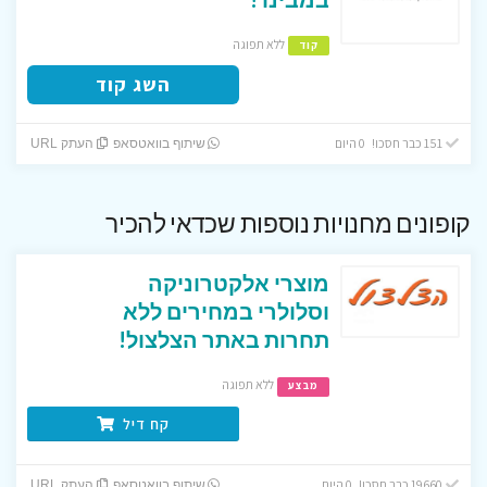
ללא תפוגה
קוד
השג קוד
151 כבר חסכו! 0 היום
שיתוף בוואטסאפ
העתק URL
קופונים מחנויות נוספות שכדאי להכיר
מוצרי אלקטרוניקה
וסלולרי במחירים ללא
תחרות באתר הצלצול!
ללא תפוגה
מבצע
קח דיל
19660 כבר חסכו! 0 היום
שיתוף בוואטסאפ
העתק URL