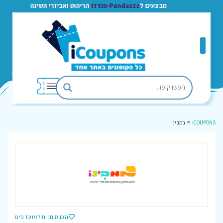
מבצעים ל
Pandazzz-פנדזז
הריהוט ואביזרי השינה
>
ICOUPONS
במבינו
הכנס חנות למועדפים