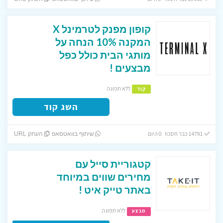
קופון מפנק לטרמינל X
המקנה 10% הנחה על
מותגי הבית כולל כפל
מבצעים !
ללא תפוגה
קוד
השג קוד
14791 כבר חסכו! 0 היום
שיתוף בוואטסאפ
העתק URL
קטגוריית סייל עם
מחירים שווים במיוחד
באתר טייק איט !
ללא תפוגה
מבצע