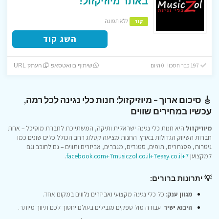
באתר מיוזיקזול!
ללא תפוגה
קוד
השג קוד
197 כבר חסכו! 0 היום
שיתוף בוואטסאפ
העתק URL
🎸 סיכום ארוך – מיוזיקזול: חנות כלי נגינה לכל רמה,
עכשיו במחירים שווים
מיוזיקזול
היא חנות כלי נגינה ישראלית ותיקה, המשתייכת לחברת מוסיכל – אחת
חברות השיווק הגדולות בארץ. החנות מציעה קטלוג רחב הכולל כלים שונים כמו
גיטרות, פסנתרים, תופים, סטנדים, מגברים, אביזרים ותווים – גם לחובב וגם
למקצוען
+7
easy.co.il
+7
musiczol.co.il
+7
facebook.com
.
💡 יתרונות ברורים:
מגוון ענק
: כל כלי נגינה מקצועי ואביזרים נלווים במקום אחד.
היבוא ישיר
: עבודה מול ספקים מובילים בעולם יחסוך לכם תיווך מיותר.