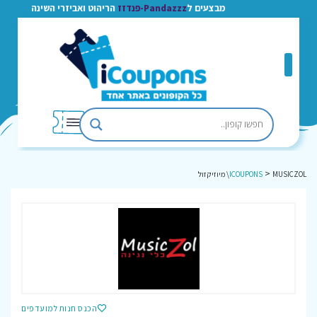
מבצעים ל
Pandazzz-פנדזז
הריהוט ואביזרי השינה
>
MUSICZOL\ מיוזיקזול
ICOUPONS
הכנס חנות למועדפים