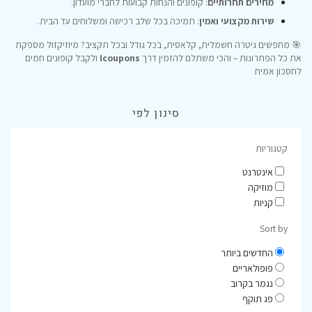
מחירים תחרותיים
: קופונים והנחות קבועות לחברי מועדון.
שירות מקצועי ואמין
: תמיכה בכל שלב רכישה ומשלוחים עד הבית.
🎯 מחפשים גיטרה חשמלית, קלאסית, בכל גודל ובכל תקציב? מיוזיקזול מספקת
את כל הפתרונות – והכי משתלם להזמין דרך
Icoupons
ולקבל קופונים חמים
לחסכון אמית
סינון לפי
קטגוריות
אינטרנט
מוזיקה
קניות
Sort by
החדשים ביותר
פופולאריים
נגמר בקרוב
פג תוקף