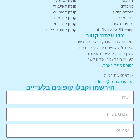
צור קשר
קופון לביתילי
מאמרים
קופון לאייבורי
הוספת קופון
קופון לeSimo
מפת אתר
קופון לurban
חיפוש באתר
קופון לישרוטל
AI Overview Sitemap
קופון לסופר פארם
צרו עימנו קשר
האם יש לכם הערה, הצעה או בקשה
מאיתנו? מעוניינים שנוסיף לכם קוד
קופון לחנות ספציפית שאתם
מעוניינים בה? צרו איתנו קשר
בטופס פנייה באתר
.
או באמצעות המייל:
admin@icoupons.co.il
הירשמו וקבלו קופונים בלעדיים