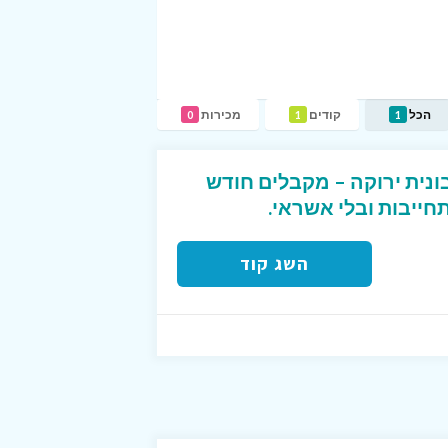
הכל
קודים
מכירות
0
1
1
 / Morning חשבונית ירוקה – מקבלים חודש
חייבות ובלי אשראי.
השג קוד