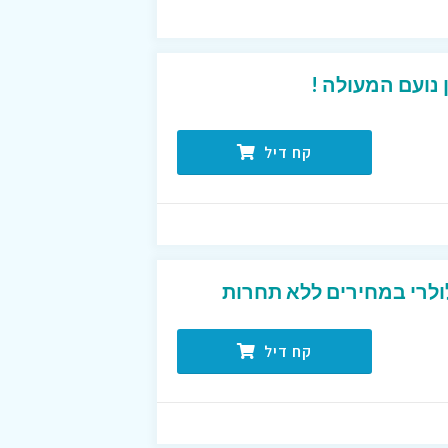
נועם המעולה !
קח דיל
ולרי במחירים ללא תחרות
קח דיל