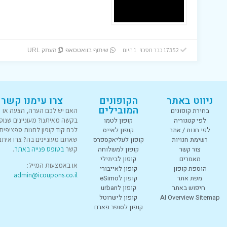
17352 כבר חסכו! 1 היום
שיתוף בוואטסאפ
העתק URL
ניווט באתר
הקופונים
צרו עימנו קשר
המובילים
בחירת קופונים
האם יש לכם הערה, הצעה או
לפי קטגוריה
קופון לטמו
בקשה מאיתנו? מעוניינים שנוס
לפי חנות / אתר
קופון לאייס
לכם קוד קופון לחנות ספציפית
רשימת חנויות
קופון לעליאקספרס
שאתם מעוניינים בה? צרו איתנו
צור קשר
קופון למשלוחה
קשר
בטופס פנייה באתר
.
מאמרים
קופון לביתילי
או באמצעות המייל:
הוספת קופון
קופון לאייבורי
admin@icoupons.co.il
מפת אתר
קופון לeSimo
חיפוש באתר
קופון לurban
AI Overview Sitemap
קופון לישרוטל
קופון לסופר פארם