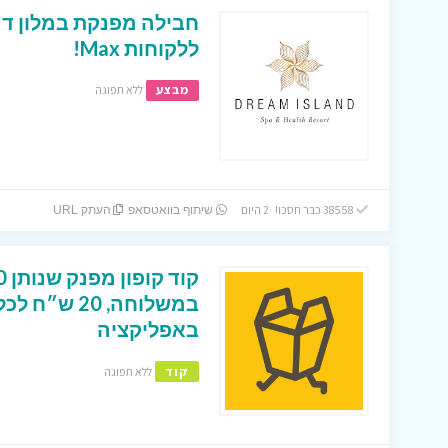
חבילה מפנקת במלון דר
ללקוחות Max!
מבצע
ללא תפוגה
38558 כבר חסכו! 2 היום
שיתוף בוואטסאפ
העתק URL
במשלוחה, 0
באפליקציה
קוד
ללא תפוגה