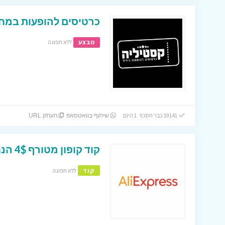
כרטיסים להופעות במחי
מבצע
ללא תפוגה
19141 כבר חסכו! 1 היום
שיתוף בוואטסאפ
העתק URL
קוד קופון מטורף 4$ הנחה על הזמנה של מעל 29$ !
קוד
ללא תפוגה