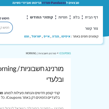
מבצעים ל
Pandazzz-פנדזז
הריהוט ואביזרי השינה
דף הבית
בלוג
חנויות
קופוני החודש
חיפוש ק
צור קשר
קופונים חמים באתר :
איסימו
,
פנדה
,
אייס
,
ישרוטל
,
טמו
>
ICOUPONS
מורנינג חשבוניות / MORNING
ובלעדי
קודי קופון חדשים והנחות פעילות למותג
מור
בלעדיים הזמינים רק באתר iCoupons. כל הקופונים נבדקו לאחרונה בתאריך 08/08/2026!
מורנינג – התוכנה המובילה בישראל לניהול הוצ