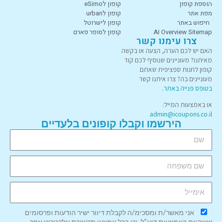
הוספת קופון
קופון לeSimo
מפת אתר
קופון לurban
חיפוש באתר
קופון לישרוטל
AI Overview Sitemap
קופון לסופר פארם
צרו עימנו קשר
האם יש לכם הערה, הצעה או בקשה
מאיתנו? מעוניינים שנוסיף לכם קוד
קופון לחנות ספציפית שאתם
מעוניינים בה? צרו איתנו קשר
בטופס פנייה באתר
.
או באמצעות המייל:
admin@icoupons.co.il
הירשמו וקבלו קופונים בלעדיים
אני מאשר/ת ומסכימ/ה לקבלת דיוור ישיר הודעות ופרסומים
שיווקיים באמצעות דוא"ל, וכן בכל אמצעי תקשורת אלקטרוני אחר.