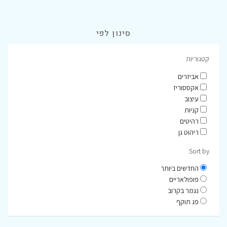
סינון לפי
קטגוריות
אביזרים
אקססוריז
עיצוב
קניות
רהיטים
ריהוט גן
Sort by
החדשים ביותר
פופולאריים
נגמר בקרוב
פג תוקף