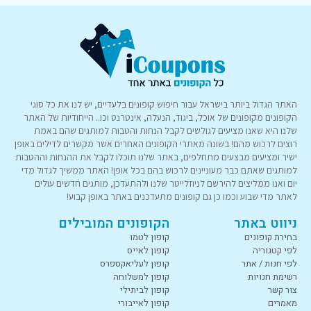
האתר הגדול ביותר בישראל עבור חיפוש קופונים בלעדיים, יש לנו את כל סוגי
הקופונים מקופונים של אוכל, ביגוד, הנעלה, אינטרנט וכו.. הייחודיות של האתר
שלנו היא שאנו מציעים לגולשים לקבל הנחות והטבות למותגים שהם באמת
רוצים לרכוש מהם! בשונה מאתרי הקופונים האחרים אשר מקשרים לדילים באופן
ישיר ומציעים מבצעים מתחלפים, באתר שלנו תוכלו לקבל את ההנחות וההטבות
למותגים שאתם כבר מעוניינים לרכוש בהם בכל אופן! האתר ממשיך לגדול מדי
יום ואנו ממליצים להירשם לניוזלייטר שלנו ולהתעדכן, מותגים חדשים עולים
לאתר מדי שבוע וכמו כן גם קופונים מתעדכנים באתר באופן קבוע!
ניווט באתר
הקופונים המובילים
בחירת קופונים
קופון לטמו
לפי קטגוריה
קופון לאייס
לפי חנות / אתר
קופון לעליאקספרס
רשימת חנויות
קופון למשלוחה
צור קשר
קופון לביתילי
מאמרים
קופון לאייבורי