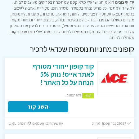
עד עיצובים
הוא מותג ישראלי מלא קסם שמתמחה בפריטים מעוצבים לבית,
למשרד ולמתנה. כל פריט נבחר בקפידה ומשדר חום, מקוריות ואהבה לעיצוב.
בחנות תמצאו אקססוריז צבעוניים, לוחות השראה, מחברות, מסגרות לתמונות,
מוצרים מעולם הכתיבה ועוד – כולם באיכות גבוהה, בעיצוב ייחודי ובניחוח מקומי.
אם אתם מחפשים מתנה עם ערך רגשי וסטייל, או סתם רוצים לרענן את השולחן
שלכם – עד עיצובים זה המקום המושלם להתחיל בו. באתר שלי תמצאו קוד קופון
משתלם למותג.
קופונים מחנויות נוספות שכדאי להכיר
קוד קופון ייחודי מטורף
לאתר אייס! נותן 5%
הנחה על כל האתר !
ללא תפוגה
קוד
השג קוד
28057 כבר חסכו! 0 היום
שיתוף בוואטסאפ
העתק URL