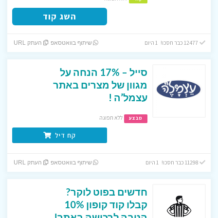
השג קוד
12477 כבר חסכו! 1 היום
שיתוף בוואטסאפ
העתק URL
סייל – 17% הנחה על
מגוון של מצרים באתר
עצמל’ה !
ללא תפוגה
מבצע
קח דיל
11298 כבר חסכו! 1 היום
שיתוף בוואטסאפ
העתק URL
חדשים בפוט לוקר?
קבלו קוד קופון 10%
הטבה לרכישה באתר!