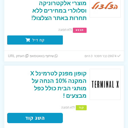
מוצרי אלקטרוניקה
וסלולרי במחירים ללא
תחרות באתר הצלצול!
ללא תפוגה
מבצע
קח דיל
19674 כבר חסכו! 3 היום
שיתוף בוואטסאפ
העתק URL
קופון מפנק לטרמינל X
המקנה 10% הנחה על
מותגי הבית כולל כפל
מבצעים !
ללא תפוגה
קוד
השג קוד