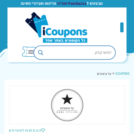
מבצעים ל
Pandazzz-פנדזז
הריהוט ואביזרי השינה
>
ICOUPONS
עד עיצובים
הכנס חנות למועדפים