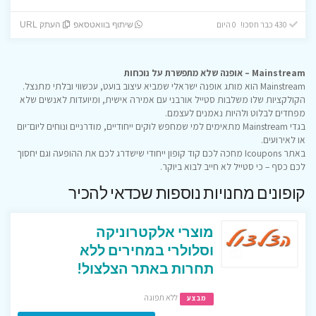
430 כבר חסכו! 0 היום
שיתוף בוואטסאפ
העתק URL
Mainstream – אופנה שלא מתפשרת על נוכחות
Mainstream הוא מותג אופנה ישראלי שמביא עיצוב בועט, עכשווי ובלתי מתנצל.
הקולקציות שלו משלבות סטייל אורבני עם אמירה אישית, ומיועדות לאנשים שלא
מפחדים לבלוט ולהיות נאמנים לעצמם.
בגדי Mainstream מתאימים למי שמחפש לוקים ייחודיים, מודרניים ונוחים ליום־יום
או לאירועים.
באתר Icoupons מחכה לכם קוד קופון ייחודי שישדרג לכם את ההופעה וגם יחסוך
לכם כסף – כי סטייל לא חייב לבוא ביוקר.
קופונים מחנויות נוספות שכדאי להכיר
מוצרי אלקטרוניקה
וסלולרי במחירים ללא
תחרות באתר הצלצול!
ללא תפוגה
מבצע