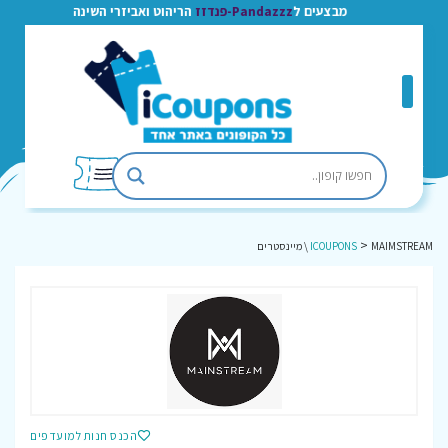
מבצעים ל
Pandazzz-פנדזז
הריהוט ואביזרי השינה
>
MAIMSTREAM \ מיינסטרים
ICOUPONS
הכנס חנות למועדפים