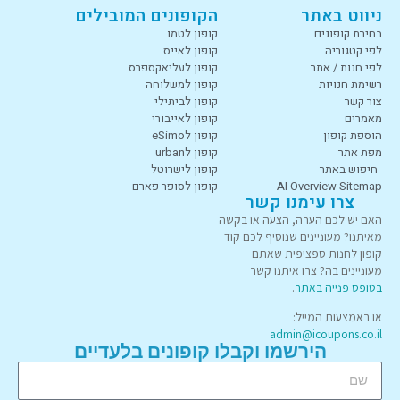
ניווט באתר
הקופונים המובילים
בחירת קופונים
קופון לטמו
לפי קטגוריה
קופון לאייס
לפי חנות / אתר
קופון לעליאקספרס
רשימת חנויות
קופון למשלוחה
צור קשר
קופון לביתילי
מאמרים
קופון לאייבורי
הוספת קופון
קופון לeSimo
מפת אתר
קופון לurban
חיפוש באתר
קופון לישרוטל
AI Overview Sitemap
קופון לסופר פארם
צרו עימנו קשר
האם יש לכם הערה, הצעה או בקשה
מאיתנו? מעוניינים שנוסיף לכם קוד
קופון לחנות ספציפית שאתם
מעוניינים בה? צרו איתנו קשר
בטופס פנייה באתר
.
או באמצעות המייל:
admin@icoupons.co.il
הירשמו וקבלו קופונים בלעדיים