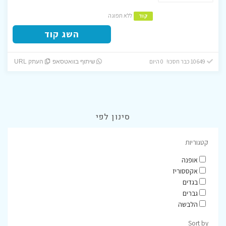
ללא תפוגה
קוד
השג קוד
10649 כבר חסכו! 0 היום
שיתוף בוואטסאפ
העתק URL
סינון לפי
קטגוריות
אופנה
אקססוריז
בגדים
גברים
הלבשה
Sort by