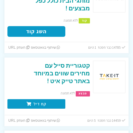
מותגי הבית כולל כפל
מבצעים !
ללא תפוגה
קוד
השג קוד
14785 כבר חסכו! 1 היום
שיתוף בוואטסאפ
העתק URL
קטגוריית סייל עם
מחירים שווים במיוחד
באתר טייק איט !
ללא תפוגה
מבצע
קח דיל
14459 כבר חסכו! 5 היום
שיתוף בוואטסאפ
העתק URL