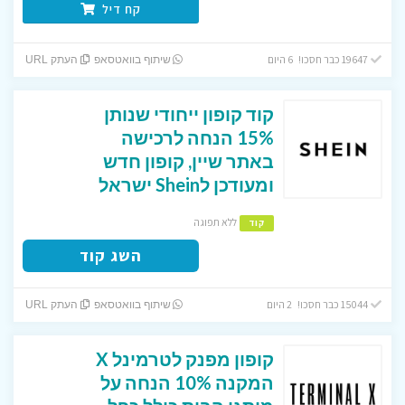
קח דיל
19647 כבר חסכו! 6 היום
שיתוף בוואטסאפ
העתק URL
קוד קופון ייחודי שנותן
15% הנחה לרכישה
באתר שיין, קופון חדש
ומעודכן לShein ישראל
ללא תפוגה
קוד
השג קוד
15044 כבר חסכו! 2 היום
שיתוף בוואטסאפ
העתק URL
קופון מפנק לטרמינל X
המקנה 10% הנחה על