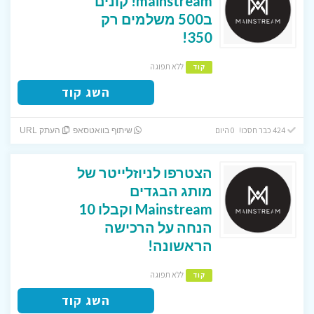
mainstream! קונים
ב500 משלמים רק
350!
ללא תפוגה
קוד
השג קוד
424 כבר חסכו! 0 היום
שיתוף בוואטסאפ
העתק URL
הצטרפו לניוזלייטר של
מותג הבגדים
Mainstream וקבלו 10
הנחה על הרכישה
הראשונה!
ללא תפוגה
קוד
השג קוד