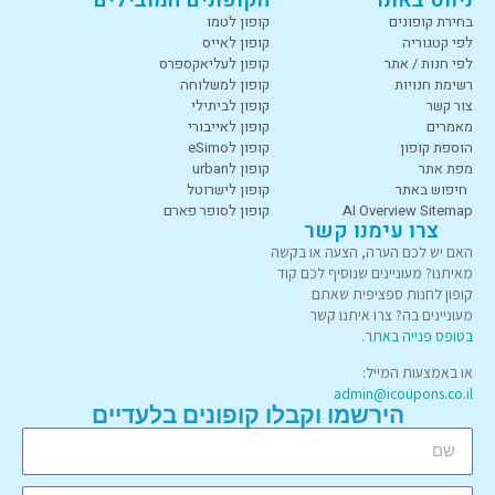
ניווט באתר
הקופונים המובילים
בחירת קופונים
קופון לטמו
לפי קטגוריה
קופון לאייס
לפי חנות / אתר
קופון לעליאקספרס
רשימת חנויות
קופון למשלוחה
צור קשר
קופון לביתילי
מאמרים
קופון לאייבורי
הוספת קופון
קופון לeSimo
מפת אתר
קופון לurban
חיפוש באתר
קופון לישרוטל
AI Overview Sitemap
קופון לסופר פארם
צרו עימנו קשר
האם יש לכם הערה, הצעה או בקשה
מאיתנו? מעוניינים שנוסיף לכם קוד
קופון לחנות ספציפית שאתם
מעוניינים בה? צרו איתנו קשר
בטופס פנייה באתר
.
או באמצעות המייל:
admin@icoupons.co.il
הירשמו וקבלו קופונים בלעדיים