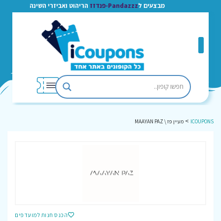
מבצעים ל
Pandazzz-פנדזז
הריהוט ואביזרי השינה
>
ICOUPONS
מעיין פז \ MAAYAN PAZ
הכנס חנות למועדפים