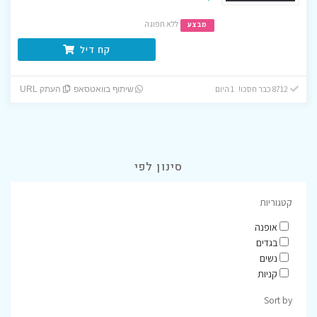
ללא תפוגה
מבצע
קח דיל
8712 כבר חסכו! 1 היום
שיתוף בוואטסאפ
העתק URL
סינון לפי
קטגוריות
אופנה
בגדים
נשים
קניות
Sort by