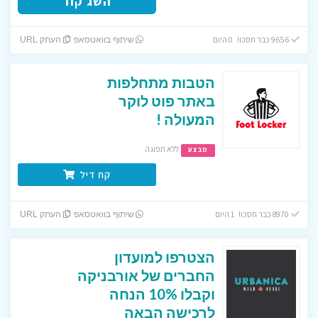
השג קוד
9656 כבר חסכו! 0 היום
שיתוף בוואטסאפ
העתק URL
הטבות מתחלפות
באתר פוט לוקר
המעולה !
ללא תפוגה
מבצע
קח דיל
8970 כבר חסכו! 1 היום
שיתוף בוואטסאפ
העתק URL
הצטרפו למועדון
החברים של אורבניקה
וקבלו 10% הנחה
לרכישה הבאה