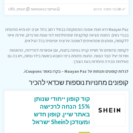
88 כבר חסכו! 0 היום
שיתוף בוואטסאפ
העתק URL
Maayan Paz היא חנות אופנה הממוקמת בבסיל רחוב בתל אביב-יפו והיא מתמחה
בבגדי נשים. החנות מציעה קולקציות שמתחלפות לפי עונות וטרנדים, שירות אישי
ללקוחות, ומותגים שמתאימים לאופנה עירונית יומיומית בכל הגילאים.
לקוחות מדווחים על חוויית קנייה נעימה בחנות, עם אפשרות למדידות, התאמות
ושירות יעיל מצד הצוות. החנות פתוחה בימי השבוע בשעות בילוי נוחות, ויש בה גם
פעילויות מכירה מיוחדות בעת הצורך.
לגלות קופונים והנחות על Maayan Paz – בקרו באתר iCoupons.
קופונים מחנויות נוספות שכדאי להכיר
קוד קופון ייחודי שנותן
15% הנחה לרכישה
באתר שיין, קופון חדש
ומעודכן לShein ישראל