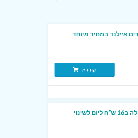
ים איילנד במחיר מיוחד
קח דיל
תכנית אבא חטוב המעולה ב16 ש”ח ליום לשינוי