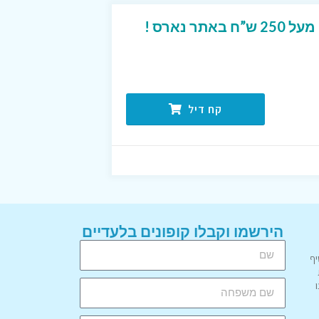
ר נארס !
קח דיל
הירשמו וקבלו קופונים בלעדיים
יף