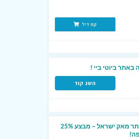
קח דיל
השג קוד
לינק מיוחד לרכישה באתר מאק ישראל – מבצע 25%
ה!