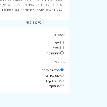
סינית ומדע מודרני. נושאת מסר של יופי טבעי, יע
אצלנו באתר Icoupons תמצאו קודי קופון והנחות למותג הזה!
סינון לפי
קטגוריות
איפור
טיפוח
קוסמטיקה
Sort by
החדשים ביותר
פופולאריים
נגמר בקרוב
פג תוקף