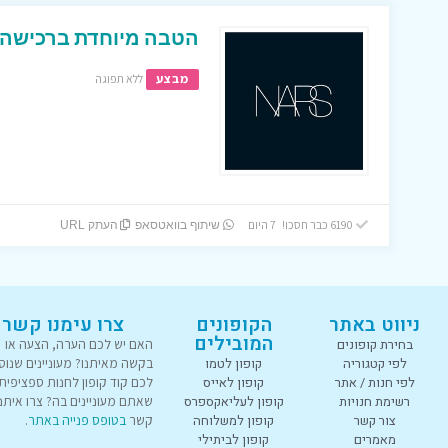
הטבה מיוחדת ברכישה מעל 250 ש”ח באת
מבצע
ללא תפוגה
6190 כבר חסכו! 7 היום
שיתוף בוואטסאפ
העתק URL
ניווט באתר
הקופונים
צרו עימנו קשר
המובילים
בחירת קופונים
האם יש לכם הערה, הצעה או
לפי קטגוריה
קופון לטמו
בקשה מאיתנו? מעוניינים שנוס
לפי חנות / אתר
קופון לאייס
לכם קוד קופון לחנות ספציפית
רשימת חנויות
קופון לעליאקספרס
שאתם מעוניינים בה? צרו איתנו
צור קשר
קופון למשלוחה
קשר
בטופס פנייה באתר
.
מאמרים
קופון לביתילי