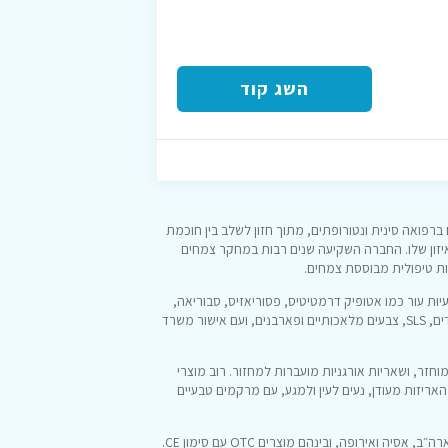
השג קוד
ר, מומחים ברפואה סינית ונטורופתים, מתוך חזון לשלב בין חוכמת
זון שלו. החברה השקיעה שנים רבות במחקר צמחים
לטפל בבעיות עור כמו אטופיק דרמטיטיס, פסוריאזיס, סבוריאה,
אקנה, קשקשים ועור יבש ומגורה — תוך שמירה על פורמולות נטולות סטרואידים, SLS, צבעים מלאכותיים ופארבנים, ועם אישור משרד
קיימות: אריזות הפלסטיק מכילות כ-44% פלסטיק ממוחזר, ושאריות אורגניות מועברות למחזור. רוב מוצרי
האריזות מעודן, נעים לעין ולמגע, עם מרקמים טבעיים