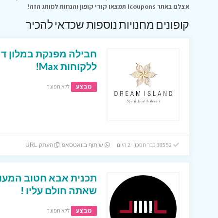
אצלנו באתר Icoupons תמצאו קודי קופון והנחות למותג הזה!
קופונים מחנויות נוספות שכדאי להכיר
חבילה מפנקת במלון דר
ללקוחות Max!
מבצע
ללא תפוגה
38552 כבר חסכו! 2 היום
שיתוף בוואטסאפ
העתק URL
שאתה חולם עליו !
מבצע
ללא תפוגה