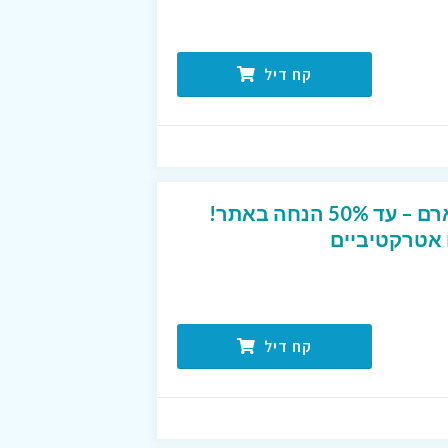
קח דיל
כל המבצעים בסופר פארם – עד 50% הנחה באתר!
 אטרקטיביים
קח דיל