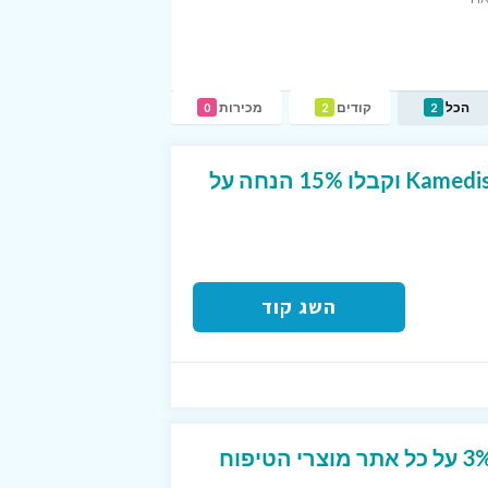
הכל
קודים
מכירות
0
2
2
הירשמו לניוזלייטר של Kamedis וקבלו 15% הנחה על
השג קוד
קוד קופון בלעדי על סך3% על כל אתר מוצרי הטיפוח