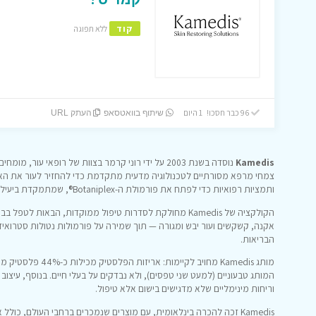
קוד
ללא תפוגה
96 כבר חסכו! 1 היום
שיתוף בוואטסאפ
העתק URL
Kamedis
נוסדה בשנת 2003 על ידי רוני קרמר בצוות של רופאי עו
צמחי מרפא מסורתיים לטכנולוגיה מדעית מתקדמת כדי להחזיר לעור את האי
ותמציות רפואיות כדי לפתח את פורמולת ה-Botaniplex®, שמתמקדת ביעילות טיפולית מבוססת צמחים.
הקולקציה של Kamedis מחולקת לסדרות טיפול ממוקדות, הבאות 
הבריאות.
מותג Kamedis מחויב ל
המותג טבעוניים (למעט שני טפסים), ולא נבדקים על בעלי חיים. בנוסף, עיצוב 
וריחות מינימליים שלא מדגישים בישום אלא טיפול.
Kamedis זכה להכרה בינלאומית, עם מוצרים שנמכרים ברחבי העולם, כולל ארה״ב, אסיה ואירופה, ובינהם מוצרים OTC עם סימון CE.