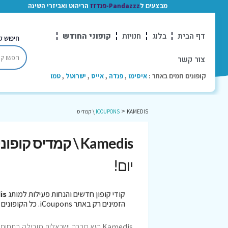
מבצעים ל
Pandazzz-פנדזז
הריהוט ואביזרי השינה
דף הבית
בלוג
חנויות
קופוני החודש
חיפוש ק
צור קשר
קופונים חמים באתר :
איסימו
,
פנדה
,
אייס
,
ישרוטל
,
טמו
>
KAMEDIS \ קמדיס
ICOUPONS
Kamedis \ קמדיס קופונים
יום!
קודי קופון חדשים והנחות פעילות למותג
edis
הזמינים רק באתר iCoupons. כל הקופונים נבדקו לאחרונה בתאריך 05/08/2026!
Kamedis
היא חברה ישראלית מובילה בתחום ה