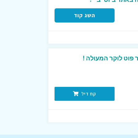
השג קוד
פוט לוקר המעולה !
קח דיל