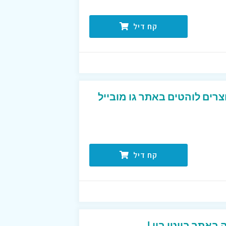
קח דיל
רים לוהטים באתר גו מובייל
קח דיל