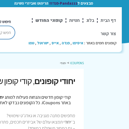
מבצעים ל
Pandazzz-פנדזז
הריהוט ואביזרי השינה
דף הבית
בלוג
חנויות
קופוני החודש
חיפוש ק
צור קשר
קופונים חמים באתר :
איסימו
,
פנדה
,
אייס
,
ישרוטל
,
טמו
>
ICOUPONS
יחודי
יחודי קופונים
, קודי קופון
קודי קופון חדשים והנחות פעילות למותג
יחו
באתר iCoupons. כל הקופונים נבדקו לאחרונה בתאריך 07/08/2026!
מחפשים מתנה מגניבה או גאדג’ט שימושי?
ב־
יחודי
תמצאו עולם של אביזרים חכמים, פתרונות 
– גם המחיר משתלם במיוחד!