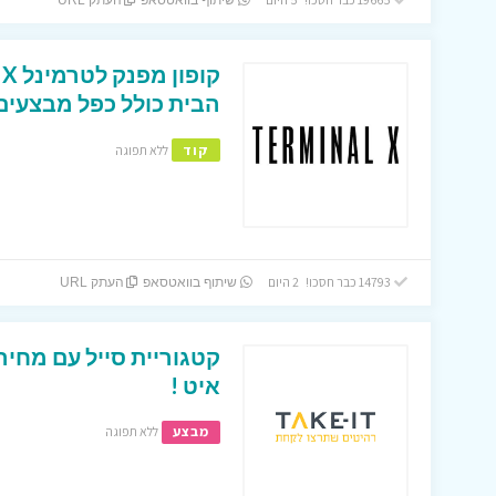
שיתוף בוואטסאפ
העתק URL
הבית כולל כפל מבצעים 
קוד
ללא תפוגה
14793 כבר חסכו! 2 היום
שיתוף בוואטסאפ
העתק URL
קטגוריית סייל עם מחיר
איט !
מבצע
ללא תפוגה