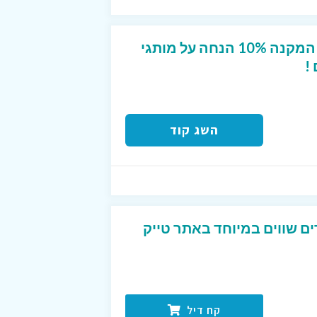
קופון מפנק לטרמינל X המקנה 10% הנחה על מותגי
!
השג קוד
ים שווים במיוחד באתר טייק
קח דיל