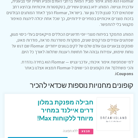
Flormar הוא מותג איפור מוביל הפועל ברחבי העולם ומציע חוויית יופי צבעונית,
עדכנית ונגישה. המותג ידוע בגוונים עשירים, בטקסטורות איכותיות ובהיצע רחב
שמתאים לכל סגנון ולכל גוון עור. בישראל, Flormar הפך לאחד המותגים הבולטים
בזכות מוצרים איכותיים במחירים ידידותיים, כך שכל אחת יכולה ליהנות מאיפור
מקצועי בלי להתפשר.
המותג מתמקד בפיתוח מוצרי יופי חדשניים הכוללים מייקאפים בעלי כיסוי מגוון,
שפתונים עמידים ומרקמים שונים, מסקרות משדרגות מראה, פודרות מאט,
סומקים צבעוניים וגם עולם שלם של לקים בגוונים ייחודיים. Flormar שם דגש על
נוחות שימוש, עמידות גבוהה ועל תחושת רעננות שתלווה לאורך כל היום.
למי שמחפשת איפור איכותי, עדכני ונגיש — Flormar הוא בחירה נהדרת.
והכי משתלם? את הקופונים הכי שווים ל-Flormar תמצאו אצלנו באתר
.
iCoupons
קופונים מחנויות נוספות שכדאי להכיר
חבילה מפנקת במלון
דרים איילנד במחיר
מיוחד ללקוחות Max!
ללא תפוגה
מבצע