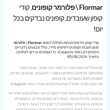
Flormar \ פלורמר קופונים
, קודי
קופון שעובדים, קופונים נבדקים בכל
יום!
קודי קופון חדשים והנחות פעילות למותג
Flormar \ פלורמר
.
מגוון הטבות וקופונים לשימוש מיידי, כולל מבצעים בלעדיים
הזמינים רק באתר iCoupons. כל הקופונים נבדקו לאחרונה
בתאריך 05/08/2026!
Flormar הוא מותג איפור בינלאומי מוכר ואהוב, שמציע מוצרי
קוסמטיקה איכותיים במחירים נגישים — מייקאפים, שפתונים, פודרות,
מסקרות ולקים במגוון רחב של צבעים.
את הקופונים הכי שווים ל-Flormar תמצאו אצלנו באתר
iCoupons
.
Flormar הוא מותג איפור מוביל הפועל ברחבי העולם ומציע חוויית יופי
צבעונית, עדכנית ונגישה. המותג ידוע בגוונים עשירים, בטקסטורות
איכותיות ובהיצע רחב שמתאים לכל סגנון ולכל גוון עור. בישראל,
Flormar הפך לאחד המותגים הבולטים בזכות מוצרים איכותיים