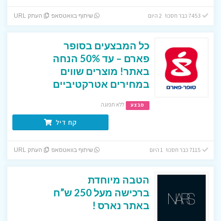
7453 כבר חסכו! 2 היום
שיתוף בוואטסאפ
העתק URL
כל המבצעים בסופר
פארם – עד 50% הנחה
באתר! מוצרים שווים
במחירים אטרקטיביים
ללא תפוגה
מבצע
קח דיל
7115 כבר חסכו! 1 היום
שיתוף בוואטסאפ
העתק URL
הטבה מיוחדת
ברכישה מעל 250 ש”ח
באתר נארס !