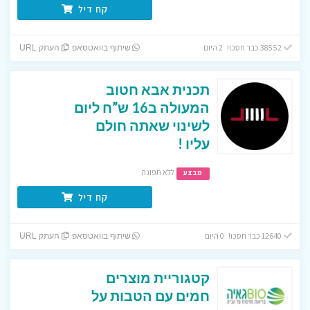
קח דיל
38552 כבר חסכו! 2 היום
שיתוף בוואטסאפ
העתק URL
תכנית אבא חטוב
המעולה ב16 ש”ח ליום
לשינוי שאתה חולם
עליו !
ללא תפוגה
מבצע
קח דיל
12640 כבר חסכו! 0 היום
שיתוף בוואטסאפ
העתק URL
קטגוריית מוצרים
חמים עם הטבות על