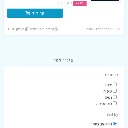
ללא תפוגה
מבצע
קח דיל
6185 כבר חסכו! 2 היום
שיתוף בוואטסאפ
העתק URL
סינון לפי
קטגוריות
איפור
טיפוח
נשים
קוסמטיקה
Sort by
החדשים ביותר