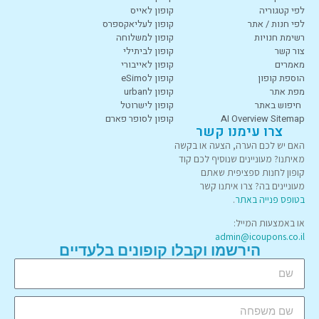
לפי קטגוריה
קופון לאייס
לפי חנות / אתר
קופון לעליאקספרס
רשימת חנויות
קופון למשלוחה
צור קשר
קופון לביתילי
מאמרים
קופון לאייבורי
הוספת קופון
קופון לeSimo
מפת אתר
קופון לurban
חיפוש באתר
קופון לישרוטל
AI Overview Sitemap
קופון לסופר פארם
צרו עימנו קשר
האם יש לכם הערה, הצעה או בקשה
מאיתנו? מעוניינים שנוסיף לכם קוד
קופון לחנות ספציפית שאתם
מעוניינים בה? צרו איתנו קשר
בטופס פנייה באתר
.
או באמצעות המייל:
admin@icoupons.co.il
הירשמו וקבלו קופונים בלעדיים