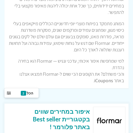
במחירים ידידותיים, כך שכל אחת יכולה ליהנות מאיפור מקצועי בלי
להתפשר.
המותג מתמקד בפיתוח מוצרי יופי חדשניים הכוללים מייקאפים בעלי
כיסוי מגוון, שפתונים עמידים ומרקמים שונים, מסקרות משדרגות
מראה, פודרות מאט, סומקים צבעוניים וגם עולם שלם של לקים בגוונים
ייחודיים. Flormar שם דגש על נוחות שימוש, עמידות גבוהה ועל תחושת
רעננות שתלווה לאורך כל היום.
למי שמחפשת איפור איכותי, עדכני ונגיש — Flormar הוא בחירה
נהדרת.
והכי משתלם? את הקופונים הכי שווים ל-Flormar תמצאו אצלנו
באתר
iCoupons
.
הכל
2
איפור במחירים שווים
בקטגוריית Best seller
באתר פלורמר !