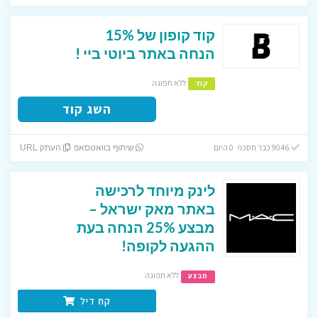
קוד קופון של 15%
הנחה באתר ביוטי ביי !
ללא תפוגה
קוד
השג קוד
9046 כבר חסכו! 0 היום
שיתוף בוואטסאפ
העתק URL
לינק מיוחד לרכישה
באתר מאק ישראל –
מבצע 25% הנחה בעת
ההגעה לקופה!
ללא תפוגה
מבצע
קח דיל