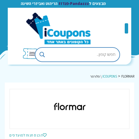
מבצעים ל
Pandazzz-פנדזז
הריהוט ואביזרי השינה
>
FLORMAR \ פלורמר
ICOUPONS
הכנס חנות למועדפים