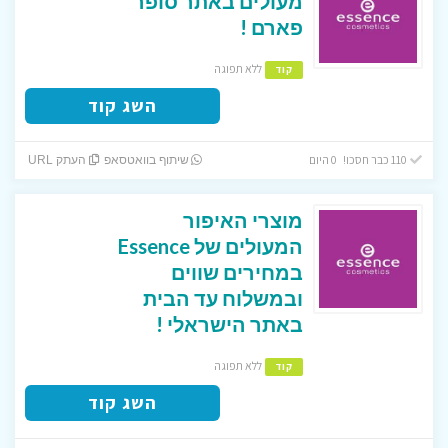
מעולים באתר סופר
פארם !
ללא תפוגה
קוד
השג קוד
110 כבר חסכו! 0 היום
שיתוף בוואטסאפ
העתק URL
מוצרי האיפור
המעולים של Essence
במחירים שווים
ובמשלוח עד הבית
באתר הישראלי !
ללא תפוגה
קוד
השג קוד