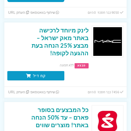
9050 כבר חסכו! 0 היום
שיתוף בוואטסאפ
העתק URL
לינק מיוחד לרכישה
באתר מאק ישראל –
מבצע 25% הנחה בעת
ההגעה לקופה!
ללא תפוגה
מבצע
קח דיל
7456 כבר חסכו! 0 היום
שיתוף בוואטסאפ
העתק URL
כל המבצעים בסופר
פארם – עד 50% הנחה
באתר! מוצרים שווים