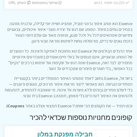
223 כבר חסכו! 1 היום
שיתוף בוואטסאפ
העתק URL
Essence הוא מותג איפור גרמני מוביל, שמציע חוויית יופי קלילה, עדכנית ומהנה
במחירים נוחים במיוחד. המותג שם דגש על יצירת מוצרי איפור איכותיים, צבעוניים
וחדשניים שמתאימים לכל גיל ולכל סגנון, ומזוהה מאוד עם עולם היופי הצעיר
בזכות גוונים טרנדיים, פורמולות נוחות לשימוש ומראה טבעי ורענן.
אחד הדגלים הבולטים של Essence הוא מחויבות לאתיקה ולאיכות. כל המוצרים
של המותג טבעוניים, אינם מנוסים על בעלי חיים ועומדים בסטנדרטים אירופיים
מחמירים. לצד זאת, Essence שמה דגש על שקיפות ועל שימוש ברכיבים “נקיים”
ככל האפשר, בלי חומרים מיותרים שמכבידים על העור.
בישראל, Essence נחשב לאחד ממותגי האיפור הפופולריים ביותר בקטגוריית
המחירים הנגישה. הוא מאפשר ליצור מראות איפור מרהיבים, מגוונים ורעננים —
בלי לשלם מחירים גבוהים וללא פשרות על איכות. מי שאוהבת להתחדש, להתנסות
ולהתאים את האיפור לטרנדים בלי מאמץ, תמצא ב-Essence בית טבעי.
וכמו תמיד — את הקופונים הכי שווים ל-Essence תמצאי אצלנו באתר
iCoupons
.
קופונים מחנויות נוספות שכדאי להכיר
חבילה מפנקת במלון