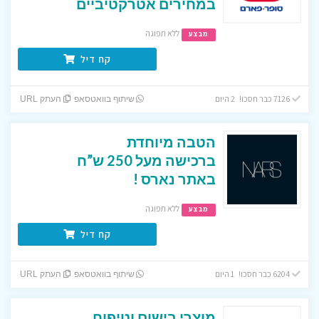
במחירים אטרקטיביים
ללא תפוגה
מבצע
קח דיל
7126 כבר חסכו! 2 היום
שיתוף בוואטסאפ
העתק URL
הטבה מיוחדת
ברכישה מעל 250 ש”ח
באתר נארס !
ללא תפוגה
מבצע
קח דיל
6204 כבר חסכו! 1 היום
שיתוף בוואטסאפ
העתק URL
מוצרי בישום וטיפוח