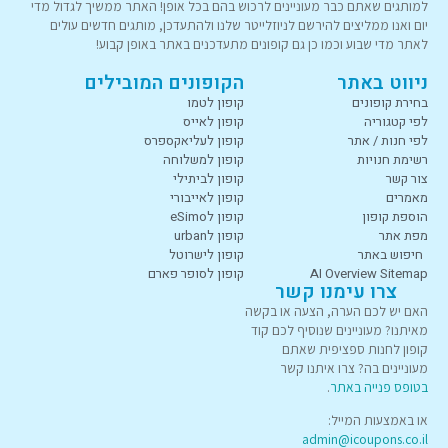
למותגים שאתם כבר מעוניינים לרכוש בהם בכל אופן! האתר ממשיך לגדול מדי
יום ואנו ממליצים להירשם לניוזלייטר שלנו ולהתעדכן, מותגים חדשים עולים
לאתר מדי שבוע וכמו כן גם קופונים מתעדכנים באתר באופן קבוע!
ניווט באתר
הקופונים המובילים
בחירת קופונים
קופון לטמו
לפי קטגוריה
קופון לאייס
לפי חנות / אתר
קופון לעליאקספרס
רשימת חנויות
קופון למשלוחה
צור קשר
קופון לביתילי
מאמרים
קופון לאייבורי
הוספת קופון
קופון לeSimo
מפת אתר
קופון לurban
חיפוש באתר
קופון לישרוטל
AI Overview Sitemap
קופון לסופר פארם
צרו עימנו קשר
האם יש לכם הערה, הצעה או בקשה
מאיתנו? מעוניינים שנוסיף לכם קוד
קופון לחנות ספציפית שאתם
מעוניינים בה? צרו איתנו קשר
בטופס פנייה באתר
.
או באמצעות המייל:
admin@icoupons.co.il