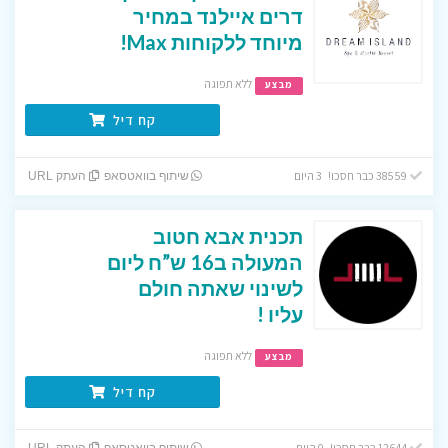
דרים איילנד במחיר
מיוחד ללקוחות Max!
ללא תפוגה
מבצע
קח דיל
38559 כבר חסכו! 3 היום
שיתוף בוואטסאפ
העתק URL
תכנית אבא חטוב
המעולה ב16 ש”ח ליום
לשינוי שאתה חולם
עליו !
ללא תפוגה
מבצע
קח דיל
12644 כבר חסכו! 0 היום