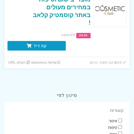
במחירים מעולים
באתר קוסמטיק קלאב
!
ללא תפוגה
מבצע
קח דיל
6055 כבר חסכו! 1 היום
שיתוף בוואטסאפ
העתק URL
סינון לפי
קטגוריות
איפור
טיפוח
נשים