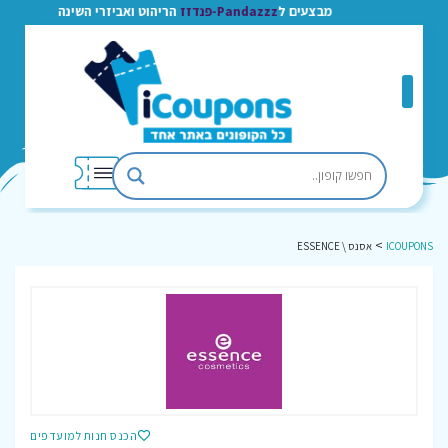
מבצעים ל
Pandazzz-פנדזז
הריהוט ואביזרי השינה
>
ICOUPONS
אסנס \ ESSENCE
הכנס חנות למועדפים