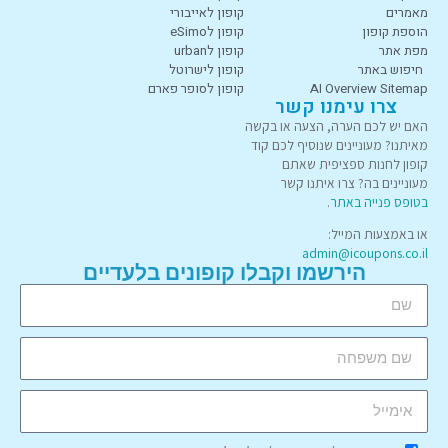
מאמרים
קופון לאייבורי
הוספת קופון
קופון לeSimo
מפת אתר
קופון לurban
חיפוש באתר
קופון לישרוטל
AI Overview Sitemap
קופון לסופר פארם
צרו עימנו קשר
האם יש לכם הערה, הצעה או בקשה
מאיתנו? מעוניינים שנוסיף לכם קוד
קופון לחנות ספציפית שאתם
מעוניינים בה? צרו איתנו קשר
בטופס פנייה באתר
.
או באמצעות המייל:
admin@icoupons.co.il
הירשמו וקבלו קופונים בלעדיים