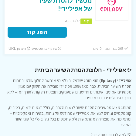
מכשיר להסרת שעיר
של אפיליידי!
ללא תפוגה
קוד
השג קוד
263 כבר חסכו! 0 היום
שיתוף בוואטסאפ
העתק URL
✨ אפיליידי – חלוצת הסרת השיער הביתית
אפיליידי (Epilady)
הוא מותג ישראלי בינלאומי שנחשב לחלוץ עולמי בתחום
הסרת השיער הביתית. כבר מאז 1986 אפיליידי מובילה את השוק עם מגוון
מכשירים אמינים, איכותיים וחדשניים שמעניקים תוצאות חלקות לאורך זמן – ללא
צורך בטיפולים יקרים במכונים.
המותג מציע מכשירים להסרת שיער לנשים ולגברים, כולל דגמים יבשים, רטובים,
קומפקטיים ונוחים לנשיאה. אפיליידי שמה דגש על נוחות, בטיחות ואפקטיביות –
ומתאימה את מוצריה למשתמשות ולמשתמשים בכל גיל ובעלי כל סוגי העור
והשיער.
💡 למה לבחור באפיליידי?