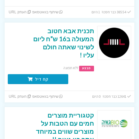
38554 כבר חסכו! 1 היום
שיתוף בוואטסאפ
העתק URL
תכנית אבא חטוב
המעולה ב16 ש”ח ליום
לשינוי שאתה חולם
עליו !
ללא תפוגה
מבצע
קח דיל
12641 כבר חסכו! 0 היום
שיתוף בוואטסאפ
העתק URL
קטגוריית מוצרים
חמים עם הטבות על
מוצרים שווים במיוחד