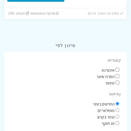
5202 כבר חסכו! 0 היום
שיתוף בוואטסאפ
העתק URL
סינון לפי
קטגוריות
אינטרנט
הסרת שיער
טיפוח
Sort by
החדשים ביותר
פופולאריים
נגמר בקרוב
פג תוקף