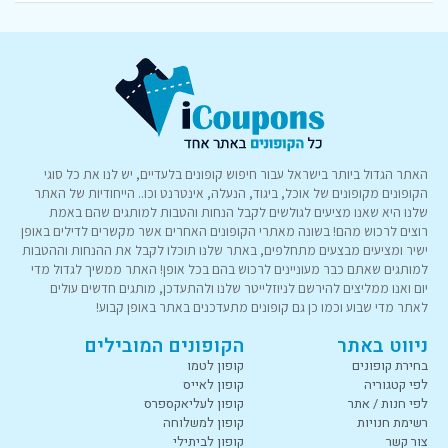
האתר הגדול ביותר בישראל עבור חיפוש קופונים בלעדיים, יש לנו את כל סוגי
הקופונים מקופונים של אוכל, ביגוד, הנעלה, אינטרנט וכו.. הייחודיות של האתר
שלנו היא שאנו מציעים לגולשים לקבל הנחות והטבות למותגים שהם באמת
רוצים לרכוש מהם! בשונה מאתרי הקופונים האחרים אשר מקשרים לדילים באופן
ישיר ומציעים מבצעים מתחלפים, באתר שלנו תוכלו לקבל את ההנחות וההטבות
למותגים שאתם כבר מעוניינים לרכוש בהם בכל אופן! האתר ממשיך לגדול מדי
יום ואנו ממליצים להירשם לניוזלייטר שלנו ולהתעדכן, מותגים חדשים עולים
לאתר מדי שבוע וכמו כן גם קופונים מתעדכנים באתר באופן קבוע!
ניווט באתר
הקופונים המובילים
בחירת קופונים
קופון לטמו
לפי קטגוריה
קופון לאייס
לפי חנות / אתר
קופון לעליאקספרס
רשימת חנויות
קופון למשלוחה
צור קשר
קופון לביתילי