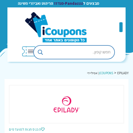
מבצעים ל
Pandazzz-פנדזז
הריהוט ואביזרי השינה
>
EPILADY\ אפיליידי
ICOUPONS
הכנס חנות למועדפים