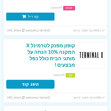
ללא תפוגה
מבצע
קח דיל
19653 כבר חסכו! 1 היום
שיתוף בוואטסאפ
העתק URL
קופון מפנק לטרמינל X
המקנה 10% הנחה על
מותגי הבית כולל כפל
מבצעים !
ללא תפוגה
קוד
השג קוד
14786 כבר חסכו! 0 היום
שיתוף בוואטסאפ
העתק URL