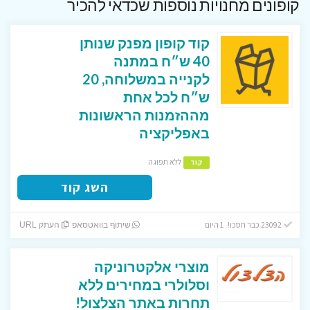
קופונים מחנויות נוספות שכדאי להכיר
קוד קופון מפנק שנותן
40 ש״ח במתנה
לקנייה במשלוחה, 20
ש״ח לכל אחת
מההזמנות הראשונות
באפליקציה
ללא תפוגה
קוד
השג קוד
23092 כבר חסכו! 1 היום
שיתוף בוואטסאפ
העתק URL
מוצרי אלקטרוניקה
וסלולרי במחירים ללא
תחרות באתר הצלצול!