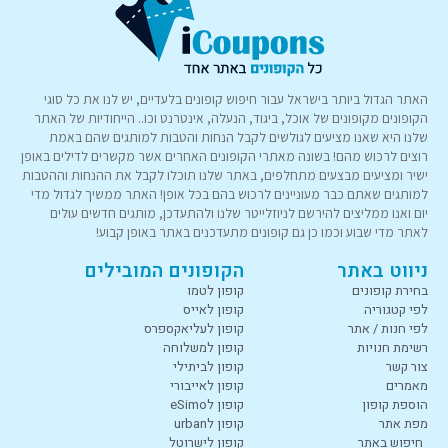
האתר הגדול ביותר בישראל עבור חיפוש קופונים בלעדיים, יש לנו את כל סוגי
הקופונים מקופונים של אוכל, ביגוד, הנעלה, אינטרנט וכו.. הייחודיות של האתר
שלנו היא שאנו מציעים לגולשים לקבל הנחות והטבות למותגים שהם באמת
רוצים לרכוש מהם! בשונה מאתרי הקופונים האחרים אשר מקשרים לדילים באופן
ישיר ומציעים מבצעים מתחלפים, באתר שלנו תוכלו לקבל את ההנחות וההטבות
למותגים שאתם כבר מעוניינים לרכוש בהם בכל אופן! האתר ממשיך לגדול מדי
יום ואנו ממליצים להירשם לניוזלייטר שלנו ולהתעדכן, מותגים חדשים עולים
לאתר מדי שבוע וכמו כן גם קופונים מתעדכנים באתר באופן קבוע!
ניווט באתר
הקופונים המובילים
בחירת קופונים
קופון לטמו
לפי קטגוריה
קופון לאייס
לפי חנות / אתר
קופון לעליאקספרס
רשימת חנויות
קופון למשלוחה
צור קשר
קופון לביתילי
מאמרים
קופון לאייבורי
הוספת קופון
קופון לeSimo
מפת אתר
קופון לurban
חיפוש באתר
קופון לישרוטל