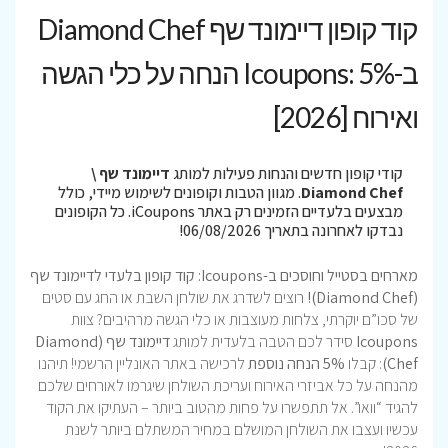
קוד קופון דיימונד שף Diamond Chef
ב-Icoupons: 5% הנחה על כלי הגשה
ואירוח [2026]
קודי קופון חדשים והנחות פעילות למותג
דיימונד שף \
Diamond Chef
. מגוון הטבות וקופונים לשימוש מיידי, כולל
מבצעים בלעדיים הזמינים רק באתר iCoupons. כל הקופונים
נבדקו לאחרונה בתאריך 06/08/2026!
מארחים בסטייל וחוסכים ב-Icoupons: קוד קופון בלעדי לדיימונד שף
(Diamond Chef)!
רוצים לשדרג את שולחן השבת או החג עם סטים
של סכו”ם יוקרתי, צלחות מעוצבות או כלי הגשה מרהיבים? צוות
Icoupons
סידר לכם הטבה בלעדית למותג
דיימונד שף (Diamond
Chef)
: קבלו
5% הנחה נוספת
לרכישה באתר האונליין הרשמי! תיהנו
מהנחה על כל אביזרי האירוח ועריכת השולחן שיגרמו לאורחים שלכם
להגיד “וואו”. אל תתפשרו על פחות מהטוב ביותר – העתיקו את הקוד
עכשיו ועצבו את השולחן המושלם במחיר המשתלם ביותר לשנת