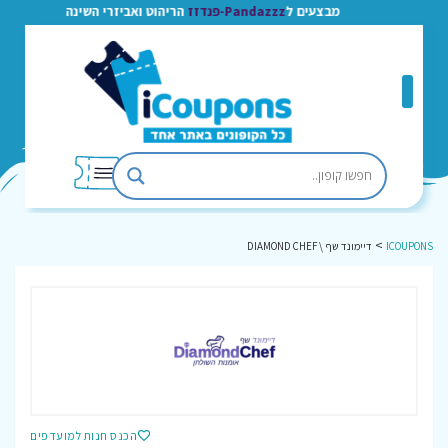
מבצעים ל
Pandazzz-פנדזז
הריהוט ואביזרי השינה
>
ICOUPONS
דיימונד שף \ DIAMOND CHEF
הכנס חנות למועדפים