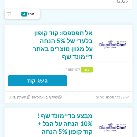
2026!
הכל
4
אל תפספסו: קוד קופון
בלעדי של 5% הנחה
על מגוון מוצרים באתר
דיימונד שף
ללא תפוגה
קוד
השג קוד
22 כבר חסכו! 0 היום
שיתוף בוואטסאפ
העתק URL
מבצע בדיימונד שף !
10% הנחה על הכל +
קוד קופון 5% הנחה