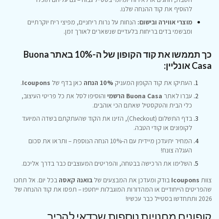
להוסיף את קוד ההנחה שלנו.
מוצרי אווירה ובישום:
הנחות על נרות ריחניים, מפיצי ריח יוקרתיים
ומבשמי בדים בריחות בלעדיים שנשארים לאורך זמן.
כך תממשו את קוד הקופון של ה-10% באתר Buona
Casa אונליין:
העתיקו את קוד הקופון המעניק
10% הנחה
כאן בדף של
Icoupons
.
עברו לאתר
Buona Casa הרשמי
והוסיפו לסל את כל פריטי העיצוב,
כלי הבית והטקסטיל שאתם הכי אוהבים.
בדף התשלום (Checkout), הזינו את הקוד שהעתקתם בשדה המיועד
לקופונים או קודי הטבה.
המחיר יתעדכן מיידית עם ה-10% הנחה הנוספת – ותראו את סכום
העגלה צונח!
השלימו את הרכישה בבטחה, והפריטים המעוצבים כבר בדרך אליכם.
צוות
Icoupons
בודק ומעדכן את המבצעים של
בואנה קאסה
בכל יום. אל תחכו
שהפריטים הייחודיים או המהדורות המוגבלות ייחטפו – תפסו את קוד ההנחה של
2026 ותתחדשו בסטייל כבר עכשיו!
קופונים מחנויות נוספות שכדאי להכיר