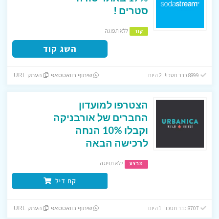
סטרים !
ללא תפוגה
קוד
השג קוד
8899 כבר חסכו! 2 היום
שיתוף בוואטסאפ
העתק URL
הצטרפו למועדון
החברים של אורבניקה
וקבלו 10% הנחה
לרכישה הבאה
ללא תפוגה
מבצע
קח דיל
8707 כבר חסכו! 1 היום
שיתוף בוואטסאפ
העתק URL