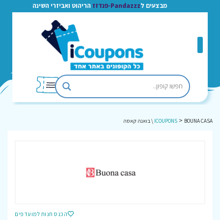
מבצעים ל
Pandazzz-פנדזז
הריהוט ואביזרי השינה
>
BOUNA CASA \ בואנה קאסה
ICOUPONS
הכנס חנות למועדפים