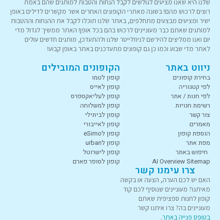
שלנו היא שאנו מציעים לגולשים לקבל הנחות והטבות למותגים שהם באמת
רוצים לרכוש מהם! בשונה מאתרי הקופונים האחרים אשר מקשרים לדילים באופן
ישיר ומציעים מבצעים מתחלפים, באתר שלנו תוכלו לקבל את ההנחות וההטבות
למותגים שאתם כבר מעוניינים לרכוש בהם בכל אופן! האתר ממשיך לגדול מדי
יום ואנו ממליצים להירשם לניוזלייטר שלנו ולהתעדכן, מותגים חדשים עולים
לאתר מדי שבוע וכמו כן גם קופונים מתעדכנים באתר באופן קבוע!
ניווט באתר
הקופונים המובילים
בחירת קופונים
קופון לטמו
לפי קטגוריה
קופון לאייס
לפי חנות / אתר
קופון לעליאקספרס
רשימת חנויות
קופון למשלוחה
צור קשר
קופון לביתילי
מאמרים
קופון לאייבורי
הוספת קופון
קופון לeSimo
מפת אתר
קופון לurban
חיפוש באתר
קופון לישרוטל
AI Overview Sitemap
קופון לסופר פארם
צרו עימנו קשר
האם יש לכם הערה, הצעה או בקשה
מאיתנו? מעוניינים שנוסיף לכם קוד
קופון לחנות ספציפית שאתם
מעוניינים בה? צרו איתנו קשר
בטופס פנייה באתר
.