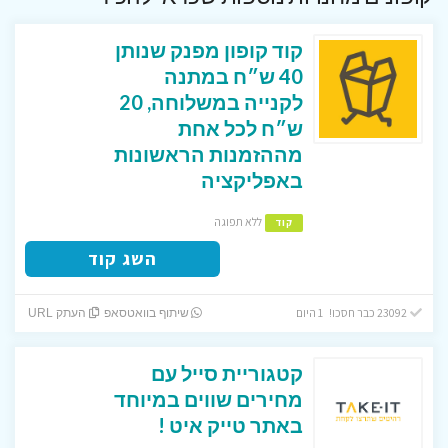
קוד קופון מפנק שנותן
40 ש״ח במתנה
לקנייה במשלוחה, 20
ש״ח לכל אחת
מההזמנות הראשונות
באפליקציה
ללא תפוגה
קוד
השג קוד
23092 כבר חסכו! 1 היום
שיתוף בוואטסאפ
העתק URL
קטגוריית סייל עם
מחירים שווים במיוחד
באתר טייק איט !