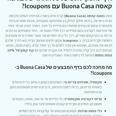
קאסה Buona Casa עם Icoupons?
מותג
בואנה קאסה (Buona Casa)
הביא איתו בשורה אמיתית לעולם הלבשת
הבית בישראל, בזכות שילוב מדויק בין אסתטיקה מוקפדת, איכות חומרים בלתי
מתפשרת ועיצובים נצחיים שמשדרגים מיידית כל פינה. האתר מציע מבחר עשיר
של פתרונות דקורציה והום סטיילינג לכל חללי המגורים – החל משטיחים מרהיבים
וכריות נוי במרקמים עשירים, דרך כלי בית ייחודיים ועד מוצרי אווירה וריח שמפיצים
ניחוחות יוקרתיים בבית. ב-
Icoupons
אנחנו יודעים שעיצוב הבית הוא הדרך שלכם
לבטא את עצמכם, ושממש אין סיבה לשלם על כך מחיר מלא. בשנת 2026, אנחנו
מציעים לכם דרך קלה ומהירה להוזיל את הקנייה שלכם עם
קוד קופון של 10%
הנחה נוספת
המיועד לרכישות באתר האונליין הרשמי.
מה מחכה לכם בדף המבצעים של Buona Casa ב-
Icoupons?
טקסטיל, שטיחים וכריות נוי:
השתמשו בקופון ה-10% כדי להתחדש
בשטיחי פרימיום, כריות לספה ולמיטה, ורנרים וכיסויים שמוסיפים המון
צבע וחמימות.
פריטי דקורציה ואקססוריז:
כל הדילים על מראות, ואזות, מעמדים
מעוצבים, פסלונים ואביזרים קטנים שעושים שינוי ענק בחלל.
כלי הגשה ואירוח:
קופונים ומבצעים על קולקציות כלים לשולחן
השבת, החגים או לאירוח יומיומי בסטייל גבוה – גם עליהם תוכלו