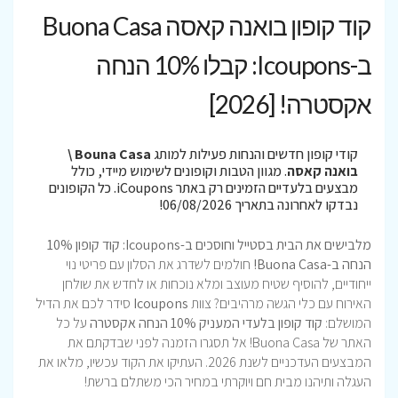
קוד קופון בואנה קאסה Buona Casa
ב-Icoupons: קבלו 10% הנחה
אקסטרה! [2026]
קודי קופון חדשים והנחות פעילות למותג
Bouna Casa \
בואנה קאסה
. מגוון הטבות וקופונים לשימוש מיידי, כולל
מבצעים בלעדיים הזמינים רק באתר iCoupons. כל הקופונים
נבדקו לאחרונה בתאריך 06/08/2026!
מלבישים את הבית בסטייל וחוסכים ב-Icoupons: קוד קופון 10%
הנחה ב-Buona Casa!
חולמים לשדרג את הסלון עם פריטי נוי
ייחודיים, להוסיף שטיח מעוצב ומלא נוכחות או לחדש את שולחן
האירוח עם כלי הגשה מרהיבים? צוות
Icoupons
סידר לכם את הדיל
המושלם:
קוד קופון בלעדי המעניק 10% הנחה אקסטרה
על כל
האתר של Buona Casa! אל תסגרו הזמנה לפני שבדקתם את
המבצעים העדכניים לשנת 2026. העתיקו את הקוד עכשיו, מלאו את
העגלה ותיהנו מבית חם ויוקרתי במחיר הכי משתלם ברשת!