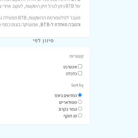
של BTB ניתן לנהל תיק השקעות, לעקוב אחרי ביצועים ולבחור את רמת הפיזור והסיכון בצורה נוחה ושקופה.
מעבר לפלטפורמת ההשקעות, BTB מפעילה גם תוכנית חבר-מביא-חבר משתלמת במיוחד. כאן בעמוד ריכזנו עבורכם
והטבה מיוחדת ל-BTB
, שמעניקה בונוס כספי 
סינון לפי
קטגוריות
אינטרנט
כלכלה
Sort by
החדשים ביותר
פופולאריים
נגמר בקרוב
פג תוקף