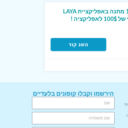
קוד קופון בלעדי של 10$ מתנה באפליקציית LAYA
קציה !
השג קוד
הירשמו וקבלו קופונים בלעדיים
יף