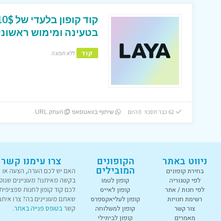
בטעינה ומימוש ראשוני של 100$ לאפלי
קוד
ללא תפוגה
62 כבר חסכו! 0 היום
שיתוף בוואטסאפ
העתק URL
ניווט באתר
הקופונים
צרו עימנו קשר
המובילים
בחירת קופונים
האם יש לכם הערה, הצעה או
לפי קטגוריה
קופון לטמו
בקשה מאיתנו? מעוניינים שנוס
לפי חנות / אתר
קופון לאייס
לכם קוד קופון לחנות ספציפית
רשימת חנויות
קופון לעליאקספרס
שאתם מעוניינים בה? צרו איתנו
צור קשר
קופון למשלוחה
קשר
בטופס פנייה באתר
.
מאמרים
קופון לביתילי