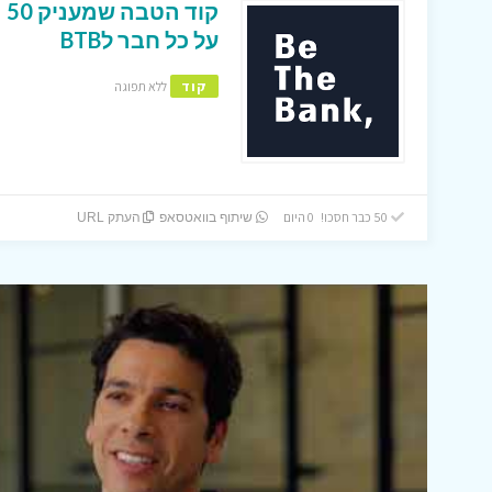
על כל חבר לBTB
קוד
ללא תפוגה
50 כבר חסכו! 0 היום
שיתוף בוואטסאפ
העתק URL