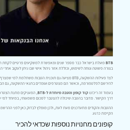
BTB
בצורה פשוטה ונוחה לשימוש, וכוללת אזור ניהול אישי שבו ניתן לעקוב אחרי
לצד פעילות ההשקעה, BTB מציעה גם תוכנית הטבות משתלמת למ
להירשם לפלטפורמה, וכאשר הם מצטרפים ועומדים בתנאי ההשקעה, גם הם וג
בעמוד זה ריכזנו
קוד קופון והטבה מיוחדת ל-BTB
, המעניקים מתנת הצטרפ
דרך הקישור. מדובר בהטבה שיכולה להצטבר לסכום משמעותי, במיוחד למי 
ההטבות והקודים מתעדכנים מעת לעת, ולכן מומלץ לבדוק כאן לפני ההרש
הקיימת כרגע.
קופונים מחנויות נוספות שכדאי להכיר