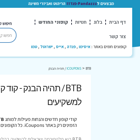
מבצעים ל
Pandazzz-פנדזז
הריהוט ואביזרי השינה
דף הבית
בלוג
חנויות
קופוני החודש
חיפוש ק
צור קשר
קופונים חמים באתר :
איסימו
,
פנדה
,
אייס
,
ישרוטל
,
טמו
>
BTB / תהיה הבנק
ICOUPONS
למשקיעים
קודי קופון חדשים והנחות פעילות למותג
BTB / ת
הזמינים רק באתר iCoupons. כל הקופונים נבדקו לאחרונה בתאריך 06/08/2026!
BTB
היא פלטפורמה ישראלית להשקעה בהלוואות