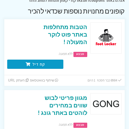
אצלנו באתר Icoupons תמצאו קודי קופון והנחות למותג הזה!
קופונים מחנויות נוספות שכדאי להכיר
הטבות מתחלפות
באתר פוט לוקר
המעולה !
ללא תפוגה
מבצע
קח דיל
8984 כבר חסכו! 1 היום
שיתוף בוואטסאפ
העתק URL
מגוון פריטי לבוש
שווים במחירים
לוהטים באתר גונג !
ללא תפוגה
מבצע