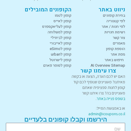
ניווט באתר
הקופונים המובילים
בחירת קופונים
קופון לטמו
לפי קטגוריה
קופון לאייס
לפי חנות / אתר
קופון לעליאקספרס
רשימת חנויות
קופון למשלוחה
צור קשר
קופון לביתילי
מאמרים
קופון לאייבורי
הוספת קופון
קופון לeSimo
מפת אתר
קופון לurban
חיפוש באתר
קופון לישרוטל
AI Overview Sitemap
קופון לסופר פארם
צרו עימנו קשר
האם יש לכם הערה, הצעה או בקשה
מאיתנו? מעוניינים שנוסיף לכם קוד
קופון לחנות ספציפית שאתם
מעוניינים בה? צרו איתנו קשר
בטופס פנייה באתר
.
או באמצעות המייל:
admin@icoupons.co.il
הירשמו וקבלו קופונים בלעדיים