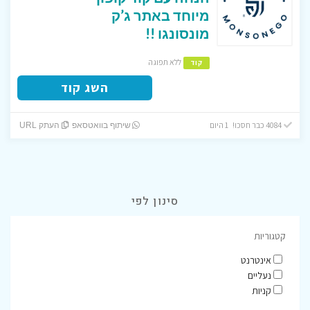
מיוחד באתר ג’ק
מונסונגו !!
ללא תפוגה
קוד
השג קוד
4084 כבר חסכו! 1 היום
שיתוף בוואטסאפ
העתק URL
סינון לפי
קטגוריות
אינטרנט
נעליים
קניות