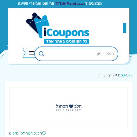
מבצעים ל
Pandazzz-פנדזז
הריהוט ואביזרי השינה
>
ICOUPONS
הלב הכחול
הכנס חנות למועדפים