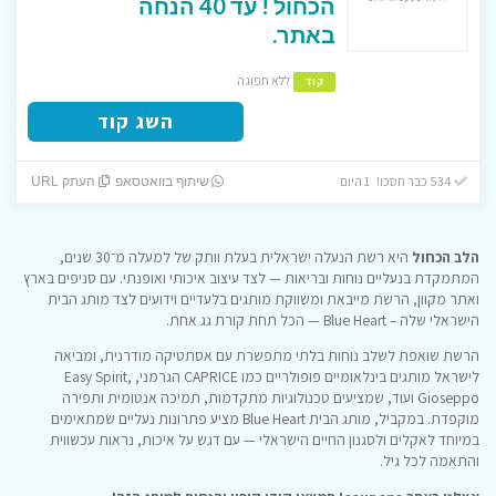
הכחול ! עד 40 הנחה
באתר.
ללא תפוגה
קוד
השג קוד
534 כבר חסכו! 1 היום
שיתוף בוואטסאפ
העתק URL
הלב הכחול
היא רשת הנעלה ישראלית בעלת וותק של למעלה מ־30 שנים,
המתמקדת בנעליים נוחות ובריאות — לצד עיצוב איכותי ואופנתי. עם סניפים בארץ
ואתר מקוון, הרשת מייבאת ומשווקת מותגים בלעדיים וידועים לצד מותג הבית
הישראלי שלה – Blue Heart — הכל תחת קורת גג אחת.
הרשת שואפת לשלב נוחות בלתי מתפשרת עם אסתטיקה מודרנית, ומביאה
לישראל מותגים בינלאומיים פופולריים כמו CAPRICE הגרמני, Easy Spirit,
Gioseppo ועוד, שמציעים טכנולוגיות מתקדמות, תמיכה אנטומית ותפירה
מוקפדת. במקביל, מותג הבית Blue Heart מציע פתרונות נעליים שמתאימים
במיוחד לאקלים ולסגנון החיים הישראלי — עם דגש על איכות, נראות עכשווית
והתאמה לכל גיל.