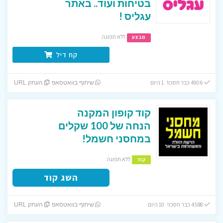
בטיחות ועוד.. באתר
עגליס !
ללא תפוגה
מבצע
קח דיל
4906 כבר חסכו! 1 היום
שיתוף בוואטסאפ
העתק URL
קוד קופון המקנה
הנחה של 100 שקלים
במחסני חשמל!
ללא תפוגה
קוד
השג קוד
4588 כבר חסכו! 10 היום
שיתוף בוואטסאפ
העתק URL