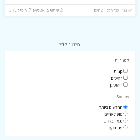
4422 כבר חסכו! 2 היום
שיתוף בוואטסאפ
העתק URL
סינון לפי
קטגוריות
קניות
רהיטים
ריהוט גן
Sort by
החדשים ביותר
פופולאריים
נגמר בקרוב
פג תוקף