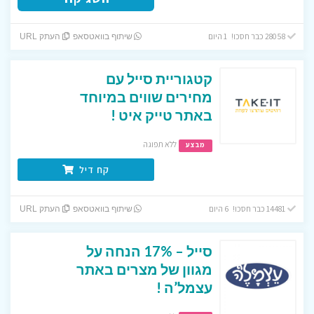
28058 כבר חסכו! 1 היום
שיתוף בוואטסאפ
העתק URL
קטגוריית סייל עם
מחירים שווים במיוחד
באתר טייק איט !
ללא תפוגה
מבצע
קח דיל
14481 כבר חסכו! 6 היום
שיתוף בוואטסאפ
העתק URL
סייל – 17% הנחה על
מגוון של מצרים באתר
עצמל’ה !