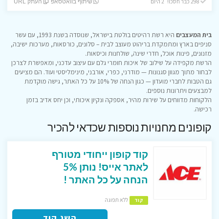
298 כבר חסכו! 2 היום
שיתוף בוואטסאפ
העתק URL
בית המעצבים
היא רשת רהיטים בולטת בישראל, שנוסדה בשנת 1993, עם עשר
סניפים בארץ ומתמקדת בריהוט מעוצב לבית – סלונים, כורסאות, מערכות ישיבה,
מזנונים, פינות אוכל, חדרי שינה, שולחנות וכיסאות.
הרשת מקפידה על שילוב של איכות חומרי גלם עם עיצוב עדכני, ומאפשרת לצרכן
לבחור מתוך מגוון סגנונות — מודרני, כפרי, אורבני, מינימליסטי ועוד. הם מציעים
גם הטבות לחברי מועדון — כגון הנחה של 10% על כל האתר, גישה מוקדמת
למבצעים ויתרונות נוספים.
הלקוחות מדווחים על שירות מהיר, אספקה ונקיון איכותי, וכן יחס אדיב בזמן
רכישה.
קופונים מחנויות נוספות שכדאי להכיר
קוד קופון ייחודי מטורף
לאתר אייס! נותן 5%
הנחה על כל האתר !
ללא תפוגה
קוד
השג קוד