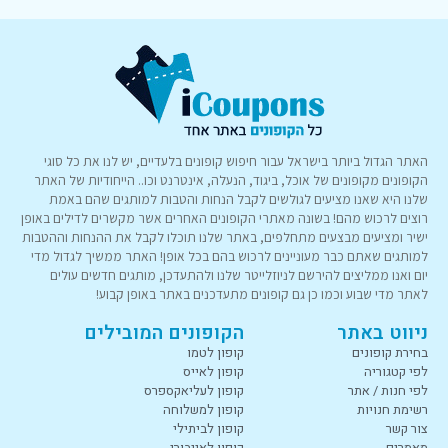
האתר הגדול ביותר בישראל עבור חיפוש קופונים בלעדיים, יש לנו את כל סוגי
הקופונים מקופונים של אוכל, ביגוד, הנעלה, אינטרנט וכו.. הייחודיות של האתר
שלנו היא שאנו מציעים לגולשים לקבל הנחות והטבות למותגים שהם באמת
רוצים לרכוש מהם! בשונה מאתרי הקופונים האחרים אשר מקשרים לדילים באופן
ישיר ומציעים מבצעים מתחלפים, באתר שלנו תוכלו לקבל את ההנחות וההטבות
למותגים שאתם כבר מעוניינים לרכוש בהם בכל אופן! האתר ממשיך לגדול מדי
יום ואנו ממליצים להירשם לניוזלייטר שלנו ולהתעדכן, מותגים חדשים עולים
לאתר מדי שבוע וכמו כן גם קופונים מתעדכנים באתר באופן קבוע!
ניווט באתר
הקופונים המובילים
בחירת קופונים
קופון לטמו
לפי קטגוריה
קופון לאייס
לפי חנות / אתר
קופון לעליאקספרס
רשימת חנויות
קופון למשלוחה
צור קשר
קופון לביתילי
מאמרים
קופון לאייבורי