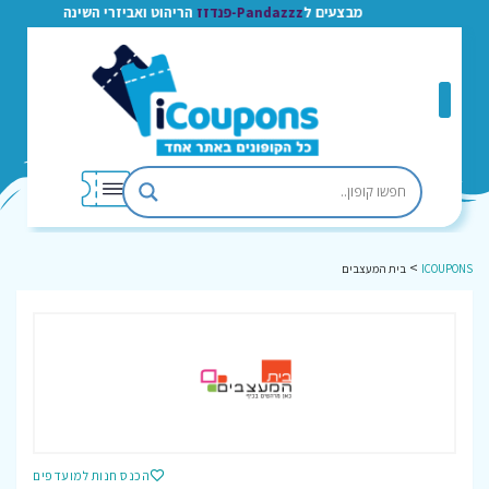
מבצעים ל
Pandazzz-פנדזז
הריהוט ואביזרי השינה
>
ICOUPONS
בית המעצבים
הכנס חנות למועדפים