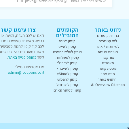
6026 כבר חסכו! 4 היום
שיתוף בוואטסאפ
העתק URL
ניווט באתר
הקופונים
צרו עימנו קשר
המובילים
בחירת קופונים
האם יש לכם הערה, הצעה או
לפי קטגוריה
קופון לטמו
בקשה מאיתנו? מעוניינים שנוס
לפי חנות / אתר
קופון לאייס
לכם קוד קופון לחנות ספציפית
רשימת חנויות
קופון לעליאקספרס
שאתם מעוניינים בה? צרו איתנו
צור קשר
קופון למשלוחה
קשר
בטופס פנייה באתר
.
מאמרים
קופון לביתילי
או באמצעות המייל:
הוספת קופון
קופון לאייבורי
admin@icoupons.co.il
מפת אתר
קופון לeSimo
חיפוש באתר
קופון לurban
AI Overview Sitemap
קופון לישרוטל
קופון לסופר פארם