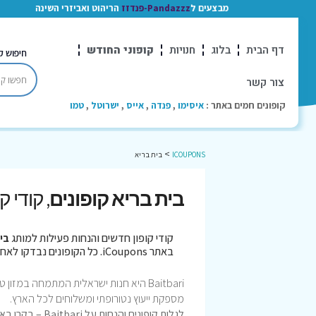
מבצעים ל
Pandazzz-פנדזז
הריהוט ואביזרי השינה
דף הבית
בלוג
חנויות
קופוני החודש
חיפוש ק
צור קשר
קופונים חמים באתר :
איסימו
,
פנדה
,
אייס
,
ישרוטל
,
טמו
>
ICOUPONS
בית בריא
בית בריא קופונים
, קודי 
קודי קופון חדשים והנחות פעילות למותג
בי
באתר iCoupons. כל הקופונים נבדקו לאחרונה בתאריך 06/08/2026!
Baitbari היא חנות ישראלית המתמחה במזון
מספקת ייעוץ נטורופתי ומשלוחים לכל הארץ.
לגלות קופונים והנחות על Baitbari – בקרו באתר iCoupons.