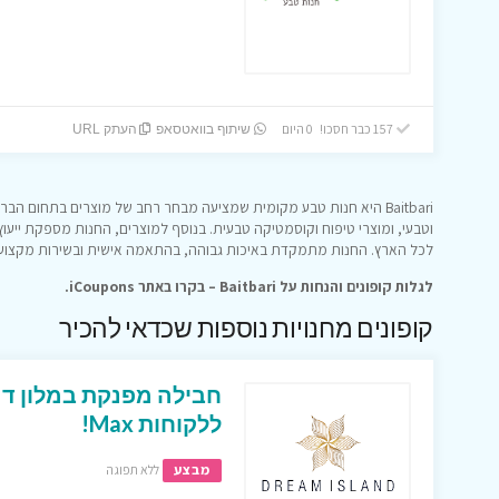
157 כבר חסכו! 0 היום
שיתוף בוואטסאפ
העתק URL
Baitbari היא חנות טבע מקומית שמציעה מבחר רחב של מוצרים בתחום הברי
וטבעי, ומוצרי טיפוח וקוסמטיקה טבעית. בנוסף למוצרים, החנות מספקת ייעוץ
לכל הארץ. החנות מתמקדת באיכות גבוהה, בהתאמה אישית ובשירות מקצועי
לגלות קופונים והנחות על Baitbari – בקרו באתר iCoupons.
קופונים מחנויות נוספות שכדאי להכיר
חבילה מפנקת במלון דר
ללקוחות Max!
מבצע
ללא תפוגה