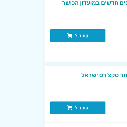
ם חדשים במועדון הכושר
קח דיל
ר סקצ’רס ישראל
קח דיל