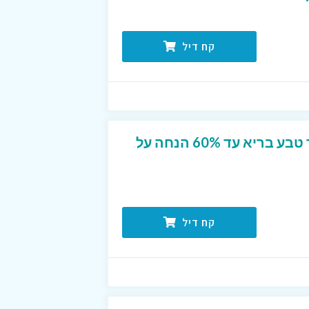
קח דיל
מבצע חודש מרץ באתר טבע בריא עד 60% הנחה על
קח דיל