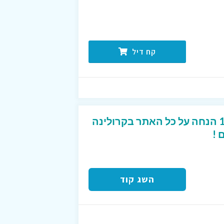
קח דיל
קוד קופון מפנק של 10% הנחה על כל האתר בקרולינה
 !
השג קוד