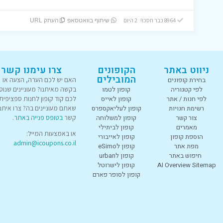
8964 כבר חסכו! 2 היום
שיתוף בוואטסאפ
העתק URL
ניווט באתר
הקופונים
צרו עימנו קשר
המובילים
בחירת קופונים
האם יש לכם הערה, הצעה או
לפי קטגוריה
קופון לטמו
בקשה מאיתנו? מעוניינים שנוס
לפי חנות / אתר
קופון לאייס
לכם קוד קופון לחנות ספציפית
רשימת חנויות
קופון לעליאקספרס
שאתם מעוניינים בה? צרו איתנו
צור קשר
קופון למשלוחה
קשר
בטופס פנייה באתר
.
מאמרים
קופון לביתילי
או באמצעות המייל:
הוספת קופון
קופון לאייבורי
admin@icoupons.co.il
מפת אתר
קופון לeSimo
חיפוש באתר
קופון לurban
AI Overview Sitemap
קופון לישרוטל
קופון לסופר פארם