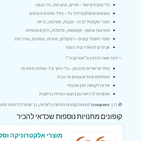
כלי מטבח ובישול – סירים, מחבתות, כלי הגשה
צעצועים ומשחקים לכל גיל – כולל מותגים ורובוטים
מוצרי טקסטיל לבית – מגבות, שמיכות, כריות
פתרונות אחסון – קופסאות, סלסלות, תיקים ומזוודות
מוצרי חשמל קטנים – רמקולים, מנורות, מטענים, גאדג’טים
אביזרים למשרד ובית הספר
✨ למה שווה להזמין מ”אטרקציה”?
מחירים ישירים מהיבואן – בלי תיווך ובלי עמלות מיותרות
משלוחים מהירים ונוחים עד הבית
שירות לקוחות זמין ואכפתי
אפשרות לרכישה גם בחנות הפיזית ברחובות
🎁 דרך
Icoupons
תמצאו קופונים והנחות בלעדיות, כך שתוכלו ליהנות ממ
קופונים מחנויות נוספות שכדאי להכיר
מוצרי אלקטרוניקה וסל