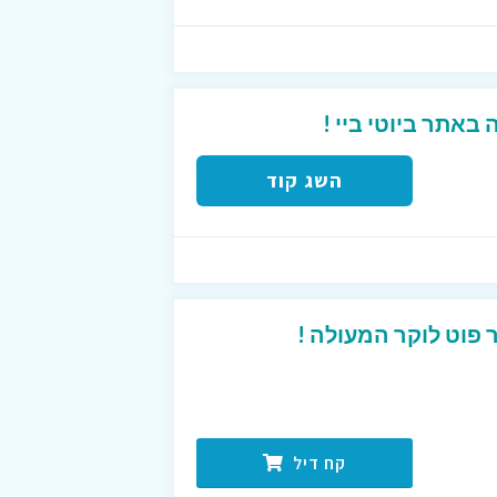
השג קוד
פוט לוקר המעולה !
קח דיל