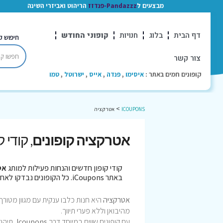
מבצעים ל
Pandazzz-פנדזז
הריהוט ואביזרי השינה
דף הבית
בלוג
חנויות
קופוני החודש
חיפוש ק
צור קשר
קופונים חמים באתר :
איסימו
,
פנדה
,
אייס
,
ישרוטל
,
טמו
>
ICOUPONS
אטרקציה
אטרקציה קופונים
, קודי 
קודי קופון חדשים והנחות פעילות למותג
אט
באתר iCoupons. כל הקופונים נבדקו לאחרונה בתאריך 05/08/2026!
אטרקציה
היא חנות כלבו ענקית עם מגוון מטורף 
מהיבואן וללא פערי תיווך.
עם קופונים שווים במיוחד דרך
Icoupons
, תיהנ