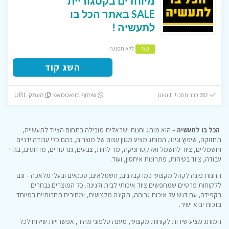
מיוחדים בקטגוריית
SALE באתר הכל בו
לתעשיה !
ללא תפוגה
קוד
השג קוד
282 כבר חסכו! 1 היום
שיתוף בוואטסאפ
העתק URL
הכל בו לתעשיה
– הוא מותג וחנות ישראלית מובילה בתחום הציוד לתעשייה,
תחזוקה, שיפוץ וגינון. המותג מציע מגוון עצום של מוצרים, בהם כלי עבודה ידניים
וחשמליים, ציוד לחשמל ואלקטרוניקה, מד לחות, צבעים, גנרטורים, מדחסים, בגדי
עבודה, ציוד בטיחות, פתרונות איחסון, ועוד.
החנות פונה לקהל מקצועי כמו קבלנים, חשמלאים, טכנאים ובעלי מלאכה – וגם
ללקוחות פרטיים שמחפשים ציוד איכותי לבית ולגינה. כל המוצרים נבחרים
בקפידה, עם דגש על איכות גבוהה, תקינה מקצועית, ומחירים תחרותיים במיוחד
בזכות יבוא ישיר.
המותג מציע שירות לקוחות מקצועי, מענה טלפוני מהיר, אפשרויות שילוח לכל