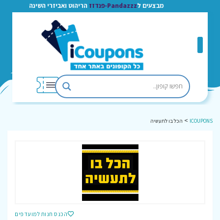
מבצעים ל
Pandazzz-פנדזז
הריהוט ואביזרי השינה
>
ICOUPONS
הכל בו לתעשיה
הכנס חנות למועדפים