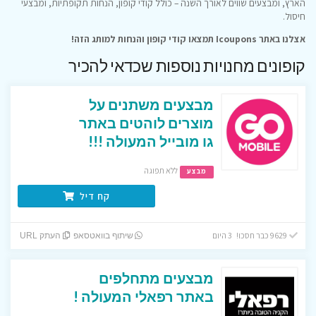
הארץ, ומבצעים שווים לאורך השנה – כולל קודי קופון, הנחות תקופתיות, ומבצעי
חיסול.
אצלנו באתר Icoupons תמצאו קודי קופון והנחות למותג הזה!
קופונים מחנויות נוספות שכדאי להכיר
מבצעים משתנים על
מוצרים לוהטים באתר
גו מובייל המעולה !!!
ללא תפוגה
מבצע
קח דיל
9629 כבר חסכו! 3 היום
שיתוף בוואטסאפ
העתק URL
מבצעים מתחלפים
באתר רפאלי המעולה !