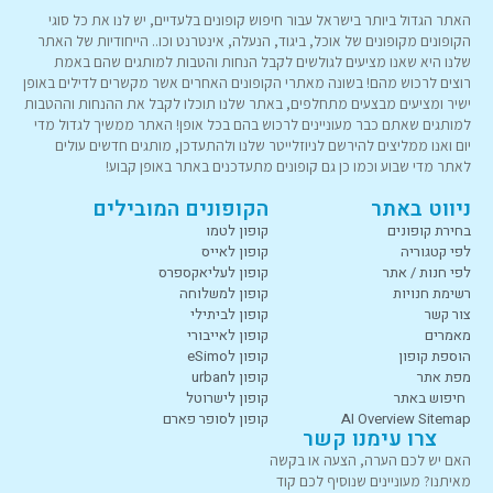
האתר הגדול ביותר בישראל עבור חיפוש קופונים בלעדיים, יש לנו את כל סוגי
הקופונים מקופונים של אוכל, ביגוד, הנעלה, אינטרנט וכו.. הייחודיות של האתר
שלנו היא שאנו מציעים לגולשים לקבל הנחות והטבות למותגים שהם באמת
רוצים לרכוש מהם! בשונה מאתרי הקופונים האחרים אשר מקשרים לדילים באופן
ישיר ומציעים מבצעים מתחלפים, באתר שלנו תוכלו לקבל את ההנחות וההטבות
למותגים שאתם כבר מעוניינים לרכוש בהם בכל אופן! האתר ממשיך לגדול מדי
יום ואנו ממליצים להירשם לניוזלייטר שלנו ולהתעדכן, מותגים חדשים עולים
לאתר מדי שבוע וכמו כן גם קופונים מתעדכנים באתר באופן קבוע!
ניווט באתר
הקופונים המובילים
בחירת קופונים
קופון לטמו
לפי קטגוריה
קופון לאייס
לפי חנות / אתר
קופון לעליאקספרס
רשימת חנויות
קופון למשלוחה
צור קשר
קופון לביתילי
מאמרים
קופון לאייבורי
הוספת קופון
קופון לeSimo
מפת אתר
קופון לurban
חיפוש באתר
קופון לישרוטל
AI Overview Sitemap
קופון לסופר פארם
צרו עימנו קשר
האם יש לכם הערה, הצעה או בקשה
מאיתנו? מעוניינים שנוסיף לכם קוד