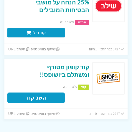
25% הנחה על מושבי
הבטיחות המובילים
ללא תפוגה
מבצע
קח דיל
3427 כבר חסכו! 1 היום
שיתוף בוואטסאפ
העתק URL
קוד קופון מטורף
ומשתלם ביושופס!!
ללא תפוגה
קוד
השג קוד
2947 כבר חסכו! 0 היום
שיתוף בוואטסאפ
העתק URL