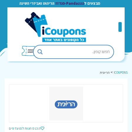
מבצעים ל
Pandazzz-פנדזז
הריהוט ואביזרי השינה
>
ICOUPONS
הריונית
הכנס חנות למועדפים