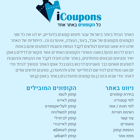
האתר הגדול ביותר בישראל עבור חיפוש קופונים בלעדיים, יש לנו את כל סוגי
הקופונים מקופונים של אוכל, ביגוד, הנעלה, אינטרנט וכו.. הייחודיות של האתר
שלנו היא שאנו מציעים לגולשים לקבל הנחות והטבות למותגים שהם באמת
רוצים לרכוש מהם! בשונה מאתרי הקופונים האחרים אשר מקשרים לדילים באופן
ישיר ומציעים מבצעים מתחלפים, באתר שלנו תוכלו לקבל את ההנחות וההטבות
למותגים שאתם כבר מעוניינים לרכוש בהם בכל אופן! האתר ממשיך לגדול מדי
יום ואנו ממליצים להירשם לניוזלייטר שלנו ולהתעדכן, מותגים חדשים עולים
לאתר מדי שבוע וכמו כן גם קופונים מתעדכנים באתר באופן קבוע!
ניווט באתר
הקופונים המובילים
בחירת קופונים
קופון לטמו
לפי קטגוריה
קופון לאייס
לפי חנות / אתר
קופון לעליאקספרס
רשימת חנויות
קופון למשלוחה
צור קשר
קופון לביתילי
מאמרים
קופון לאייבורי
הוספת קופון
קופון לeSimo
מפת אתר
קופון לurban