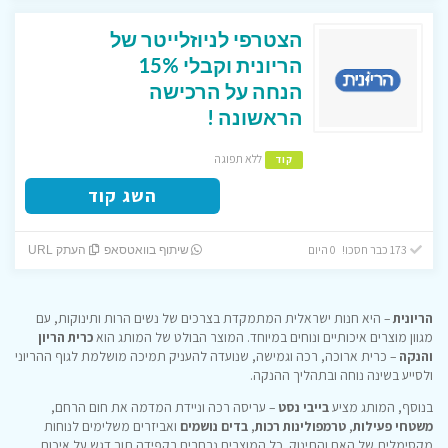
הצטרפי לניוזלייטר של
הריונית וקבלי 15%
הנחה על הרכישה
הראשונה !
ללא תפוגה
קוד
השג קוד
173 כבר חסכו! 0 היום
שיתוף בוואטסאפ
העתק URL
הריונית
– היא חנות ישראלית המתמקדת בצרכים של נשים הרות ותינוקות, עם
מגוון מוצרים איכותיים ונוחים במיוחד. המוצר הבולט של המותג הוא
כרית הריון
והנקה
– כרית ארוכה, רכה וגמישה, שנועדה להעניק תמיכה מושלמת לגוף ההריוני
ולסייע בשינה נוחה ובתהליך ההנקה.
בנוסף, המותג מציע
בייבי נסט
– עריסה רכה וניידת המדמה את חום הרחם,
משטחי פעילות
,
טרמפולינות רכות
,
בדים נושמים
ואביזרים משלימים לנוחות
מקסימלית של האם והתינוק. כל המוצרים נבחרים בקפידה תוך דגש על איכות,