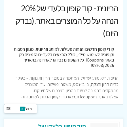
הריונית - קוד קופון בלעדי של 20%
הנחה על כל המוצרים באתר. (נבדק
היום)
קודי קופון חדשים והנחות פעילות למותג
הריונית
. מגוון הטבות
וקופונים לשימוש מיידי, כולל מבצעים בלעדיים הזמינים רק
באתר iCoupons. כל הקופונים נבדקו לאחרונה בתאריך
08/08/2026!
הריונית היא מותג ישראלי המתמחה במוצרי הריון ותינוקות – בעיקר
כריות הריון והנקה
, בייבי‑נסט, משטחי פעילות ועוד. המוצרים
מתמקדים בתמיכה לנשים בהריון ובצרכים של תינוקות.
אצלנו באתר Icoupons תמצאו קודי קופון והנחות למותג הזה!
הכל
3
קוד קופון בלעדי של