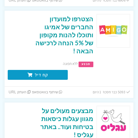
6906 כבר חסכו! 0 היום
שיתוף בוואטסאפ
העתק URL
הצטרפו למועדון
החברים של אמיגו
ותוכלו להנות מקופון
של 5% הנחה לרכישה
הבאה !
ללא תפוגה
מבצע
קח דיל
5093 כבר חסכו! 1 היום
שיתוף בוואטסאפ
העתק URL
מבצעים מעולים על
מגוון עגלות כיסאות
בטיחות ועוד.. באתר
עגליס !