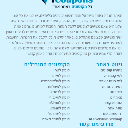
האתר הגדול ביותר בישראל עבור חיפוש קופונים בלעדיים, יש לנו את כל סוגי
הקופונים מקופונים של אוכל, ביגוד, הנעלה, אינטרנט וכו.. הייחודיות של האתר
שלנו היא שאנו מציעים לגולשים לקבל הנחות והטבות למותגים שהם באמת
רוצים לרכוש מהם! בשונה מאתרי הקופונים האחרים אשר מקשרים לדילים באופן
ישיר ומציעים מבצעים מתחלפים, באתר שלנו תוכלו לקבל את ההנחות וההטבות
למותגים שאתם כבר מעוניינים לרכוש בהם בכל אופן! האתר ממשיך לגדול מדי
יום ואנו ממליצים להירשם לניוזלייטר שלנו ולהתעדכן, מותגים חדשים עולים
לאתר מדי שבוע וכמו כן גם קופונים מתעדכנים באתר באופן קבוע!
ניווט באתר
הקופונים המובילים
בחירת קופונים
קופון לטמו
לפי קטגוריה
קופון לאייס
לפי חנות / אתר
קופון לעליאקספרס
רשימת חנויות
קופון למשלוחה
צור קשר
קופון לביתילי
מאמרים
קופון לאייבורי
הוספת קופון
קופון לeSimo
מפת אתר
קופון לurban
חיפוש באתר
קופון לישרוטל
AI Overview Sitemap
קופון לסופר פארם
צרו עימנו קשר