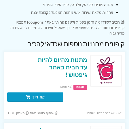
מגוון עיצובים: קלאסי, אלגנטי, ספורטיבי ואופנתי
אחריות מלאה ושירות אישי מחנות המפעל בקבוצת יבנה
🎁 רוצים לשדרג את הזמן בסטייל ולשלם פחות? באתר
Icoupons
תמצאו
קופונים והנחות בלעדיים לשעוני עדי – כך שסטייל ואיכות לא חייבים לבוא עם תג
מחיר גבוה.
קופונים מחנויות נוספות שכדאי להכיר
מתנות מהיום להיות
עד הבית באתר
גיפטוש !
ללא תפוגה
מבצע
קח דיל
4718 כבר חסכו! 0 היום
שיתוף בוואטסאפ
העתק URL