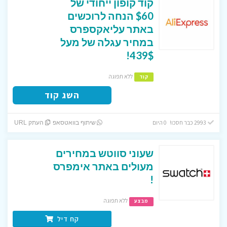
קוד קופון ייחודי של
$60 הנחה לרוכשים
באתר עליאקספרס
במחיר עגלה של מעל
439$!
ללא תפוגה
קוד
השג קוד
2993 כבר חסכו! 0 היום
שיתוף בוואטסאפ
העתק URL
שעוני סווטש במחירים
מעולים באתר אימפרס
!
ללא תפוגה
מבצע
קח דיל