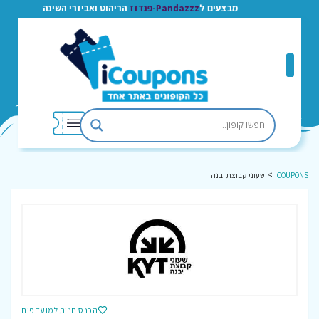
מבצעים ל
Pandazzz-פנדזז
הריהוט ואביזרי השינה
>
ICOUPONS
שעוני קבוצת יבנה
הכנס חנות למועדפים