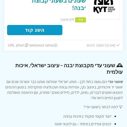
שעונים בשעוני קבוצת
יבנה!
ללא תפוגה
קוד
השג קוד
542 כבר חסכו! 0 היום
שיתוף בוואטסאפ
העתק URL
🕰️ שעוני עדי מקבוצת יבנה – עיצוב ישראלי, איכות
עולמית
שעוני עדי
הם גאווה כחול-לבן – מותג ישראלי שמלווה אותנו כבר עשרות שנים עם
שעוני יד איכותיים, בעיצוב נקי, עמידות גבוהה וטכנולוגיה מתקדמת. במגוון הדגמים
תמצאו שעונים לגברים, נשים, ילדים, חיילים ואוהבי ספורט, עם התאמה מושלמת
לסגנון החיים הישראלי.
💡 למה לבחור בשעוני עדי?
ייצור מקומי מוקפד באיכות גבוהה
דגמים עמידים במיוחד – גם לתנאי שטח