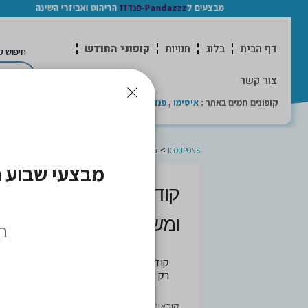
מבצעים ל
Pandazzz-פנדזז
הריהוט ואביזרי השינה
דף הבית
בלוג
חנויות
קופוני החודש
חיפוש ק
צור קשר
קופונים חמים באתר :
איסימו
,
פנדה
,
אייס
,
ישרוטל
,
טמו
>
ICOUPONS
צומת ספרים
ומשחקים [2026]
הד
קודי קופון חדשים והנחות פעילות למותג
צו
רק באתר iCoupons. כל הקופונים נבדקו לאחרונה בתאריך 06/08/2026!
קוראים יותר וחוסכים ב-Icoupons: מבצעי צומת ספרים שאסור לפספס!