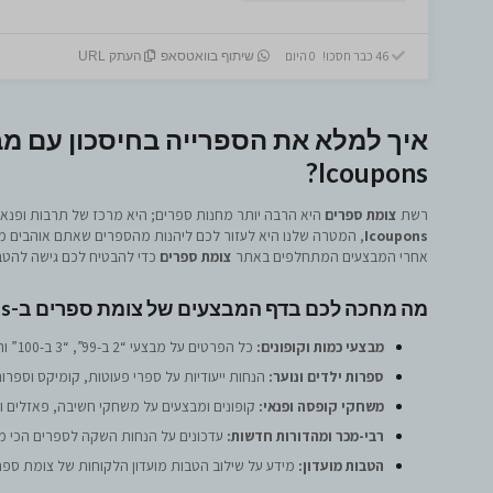
46 כבר חסכו! 0 היום
שיתוף בוואטסאפ
העתק URL
איך למלא את הספרייה בחיסכון עם מב
Icoupons?
רשת
צומת ספרים
היא הרבה יותר מחנות ספרים; היא מרכז של תרבות ופנאי 
Icoupons
אחרי המבצעים המתחלפים באתר
צומת ספרים
כדי להבטיח לכם גישה להטבו
מה מחכה לכם בדף המבצעים של צומת ספרים ב-Icoupons?
מבצעי כמות וקופונים:
כל הפרטים על מבצעי “2 ב-99”, “3 ב-100” והנחות על ספר שני, על מגוון סדרות וסופרים.
ספרות ילדים ונוער:
הנחות ייעודיות על ספרי פעוטות, קומיקס וספרו
משחקי קופסה ופנאי:
קופונים ומבצעים על משחקי חשיבה, פאזלים וע
רבי-מכר ומהדורות חדשות:
עדכונים על הנחות השקה לספרים הכי מד
הטבות מועדון:
מידע על שילוב הטבות מועדון הלקוחות של צומת ספר