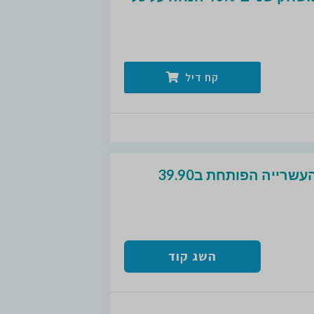
קח דיל
מבצע בצומת ספרים ! העשרייה הפותחת ב39.90
השג קוד