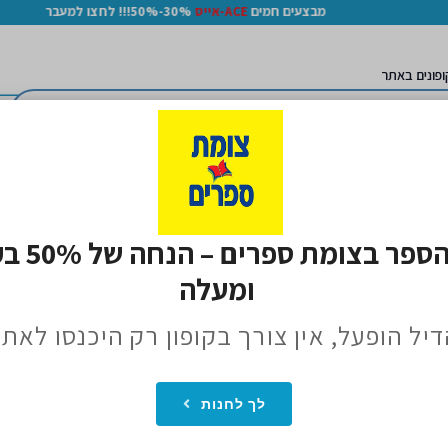
מבצעים חמים
ACE-אייס
30%-50%!!! לחצו למעבר
ופונים באתר
קוד קופון צומת ספרים ב-Icoupons: מבצעים והנחות על ספרים
ומעלה
יל הופעל, אין צורך בקופון רק היכנסו לאת
מת ספרים
. מגוון הטבות וקופונים לשימוש מיידי, כולל מבצעים בלעדיים הזמיני
לך לחנות
מחפשים את רב-המכר החדש, ספרי ילדים אהובים או