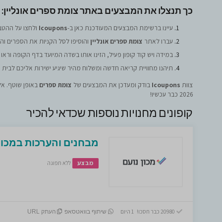
כך תנצלו את המבצעים באתר צומת ספרים אונליין:
עיינו ברשימת המבצעים המעודכנת כאן ב-
Icoupons
ולחצו על ההט
עברו לאתר
צומת ספרים אונליין
והוסיפו לסל הקניות את הספרים ו
במידה ויש קוד קופון פעיל, הזינו אותו בשדה המיועד בדף הקופה וראו
תיהנו מחוויית קריאה חדשה ומשלוח מהיר שיגיע ישירות אליכם לבית 
צוות
Icoupons
בודק ומעדכן את המבצעים של
צומת ספרים
באופן שוטף. אל
2026 כבר עכשיו!
קופונים מחנויות נוספות שכדאי להכיר
מבחנים והערכות במכון 
מבצע
ללא תפוגה
20980 כבר חסכו! 1 היום
שיתוף בוואטסאפ
העתק URL