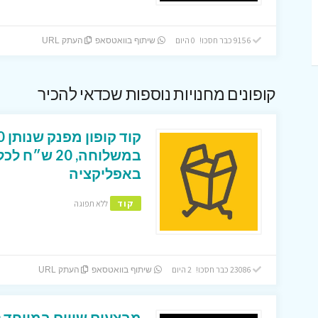
9156 כבר חסכו! 0 היום
שיתוף בוואטסאפ
העתק URL
קופונים מחנויות נוספות שכדאי להכיר
במשלוחה, 0
באפליקציה
קוד
ללא תפוגה
23086 כבר חסכו! 2 היום
שיתוף בוואטסאפ
העתק URL
מבצעים שווים במיוחד ל