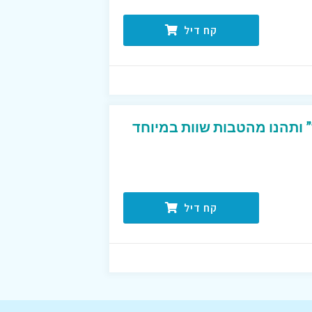
קח דיל
 ותהנו מהטבות שוות במיוחד
קח דיל