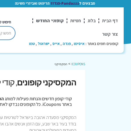
מבצעים ל
Pandazzz-פנדזז
הריהוט ואביזרי השינה
דף הבית
בלוג
חנויות
קופוני החודש
חיפוש ק
צור קשר
קופונים חמים באתר :
איסימו
,
פנדה
,
אייס
,
ישרוטל
,
טמו
>
ICOUPONS
המקסיקני
המקסיקני קופונים
, קודי
קודי קופון חדשים והנחות פעילות למותג
המ
באתר iCoupons. כל הקופונים נבדקו לאחרונה בתאריך 05/08/2026!
בודד בעיר באר שבע, עם הזמן אנשים אהבו את
המעדות הפופולריו והאהובות.