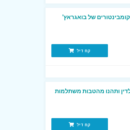
קומבינטורים של בואגראץ’
קח דיל
לדין ותהנו מהטבות משתלמות
קח דיל