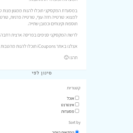
במסעדת המקסיקני תוכלו להנות ממגוון מנות טע
למצוא: טורטייה חזה עוף, טורטייה פרגיות, טורטיי
תוספות וקינוחים וכמובן שתייה.
לרשת המקסיקני סניפים בפריסה ארצית רחבה 
אצלנו באתר iCoupons תוכלו להנות מהטבות וקופונים לרכישה באתר המקסיקני המעולה.
תהנו 🙂
סינון לפי
קטגוריות
אוכל
אינטרנט
מסעדות
Sort by
החדשים ביותר