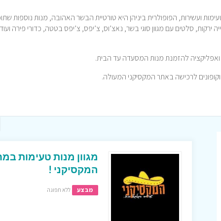
ימות ועשירות, הפופולרית ביניהן היא טורטיית הבשר האהובה, מנות נוספות שתוכ
ה ירקות, סלטים עם מגוון סוגי בשר, נאצ’וס, צ’יפס, צ’יפס בטטה, כדורי פירה ועוד מ
ואפליקציה להזמנת מנות המסעדה עד הבית.
מגוון מנות טעימות במח
המקסיקני !
מבצע
ללא תפוגה