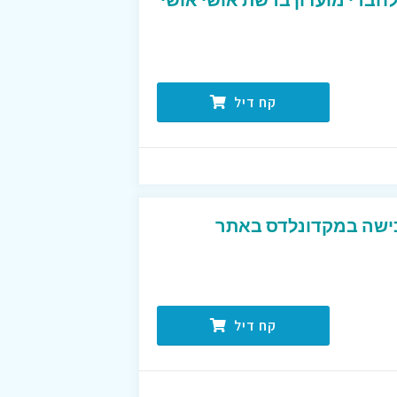
קח דיל
ישה במקדונלדס באתר
קח דיל