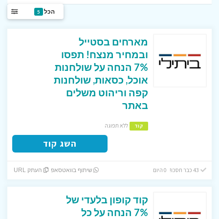
הכל
5
מארחים בסטייל
ובמחיר מנצח! תפסו
7% הנחה על שולחנות
אוכל, כסאות, שולחנות
קפה וריהוט משלים
באתר
ללא תפוגה
קוד
השג קוד
43 כבר חסכו! 0 היום
שיתוף בוואטסאפ
העתק URL
קוד קופון בלעדי של
7% הנחה על כל