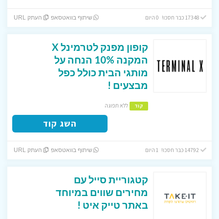
17348 כבר חסכו! 0 היום
שיתוף בוואטסאפ
העתק URL
קופון מפנק לטרמינל X
המקנה 10% הנחה על
מותגי הבית כולל כפל
מבצעים !
ללא תפוגה
קוד
השג קוד
14792 כבר חסכו! 1 היום
שיתוף בוואטסאפ
העתק URL
קטגוריית סייל עם
מחירים שווים במיוחד
באתר טייק איט !