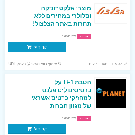
מוצרי אלקטרוניקה
וסלולרי במחירים ללא
תחרות באתר הצלצול!
ללא תפוגה
מבצע
קח דיל
19664 כבר חסכו! 4 היום
שיתוף בוואטסאפ
העתק URL
הטבת 1+1 על
כרטיסים ליס פלנט
למחזיקי כרטיס אשראי
של מגוון חברות!
ללא תפוגה
מבצע
קח דיל