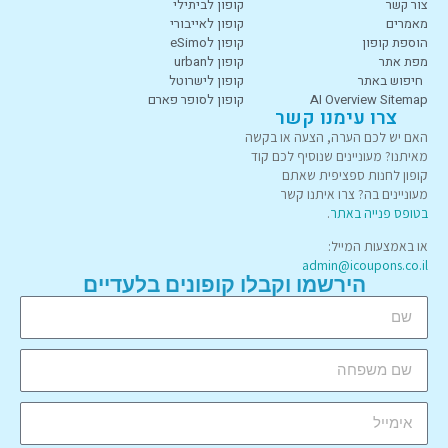
צור קשר
קופון לביתילי
מאמרים
קופון לאייבורי
הוספת קופון
קופון לeSimo
מפת אתר
קופון לurban
חיפוש באתר
קופון לישרוטל
AI Overview Sitemap
קופון לסופר פארם
צרו עימנו קשר
האם יש לכם הערה, הצעה או בקשה
מאיתנו? מעוניינים שנוסיף לכם קוד
קופון לחנות ספציפית שאתם
מעוניינים בה? צרו איתנו קשר
בטופס פנייה באתר
.
או באמצעות המייל:
admin@icoupons.co.il
הירשמו וקבלו קופונים בלעדיים