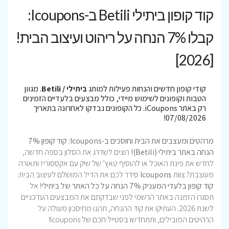
קוד קופון ביתילי Betili ב-Icoupons:
קבלו 7% הנחה על ריהוט ועיצוב הבית!
[2026]
קודי קופון חדשים והנחות פעילות למותג
ביתילי / Betili
. מגוון
הטבות וקופונים לשימוש מיידי, כולל מבצעים בלעדיים הזמינים
רק באתר iCoupons. כל הקופונים נבדקו לאחרונה בתאריך
07/08/2026!
מרהטים ומעצבים את הבית וחוסכים ב-Icoupons: קוד קופון 7%
הנחה באתר ביתילי (Betili)!
רוצים לשדרג את הסלון בספה חדשה,
לחדש את פינת האוכל או להוסיף טאץ’ של שיק עם אקססוריז ותאורה
מעוצבת? צוות
Icoupons
סידר לכם את הדיל המושלם לעיצוב הבית:
קוד קופון בלעדי המעניק 7% הנחה על כל האתר של ביתילי
! אל
תסגרו הזמנה באתר הרשמי לפני שבדקתם את המבצעים העדכניים
לשנת 2026. העתיקו את קוד ההנחה, תהנו מחיסכון מעולה על
הרהיטים המובילים, ותתחדשו בסטייל חכם של Icoupons!