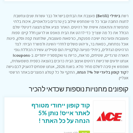
רשת
ביתילי (Betili)
מעצבת את הבתים בישראל כבר עשרות שנים ונחשבת
לחנות החובה עבור כל מי שמחפש שילוב בין טרנדים בינלאומיים, איכות בלתי
מתפשרת והתאמה אישית של רהיטים. האתר מציע אולם תצוגה דיגיטלי שלם
הכולל את כל מה שצריך כדי לרהט את הבית מאפס או לרענן חלל קיים: ספות
מעוצבות ומערכות ישיבה מפנקות, כורסאות מעוצבות, שולחנות קפה וסלון, פינות
אוכל נפתחות, כסאות בר, וריהוט משלים לחדרי השינה ולמשרד הביתי. לצד
הרהיטים הגדולים, ביתילי מציעה קולקציית הום סטיילינג עשירה הכוללת גופי
תאורה טרנדיים, שטיחים, מראות, כריות נוי ואקססוריז ייחודיים. ב-
Icoupons
אנחנו יודעים שרכישת רהיטים ועיצוב הבית כרוכים בהוצאה כספית משמעותית,
ושממש אין סיבה לשלם מחיר מלא. בשנת 2026, אנחנו שמחים להעניק לכם גישה
ל
קוד קופון בלעדי של 7% הנחה
, התקף על כל קטלוג המוצרים באתר הרשמי
אונליין.
קופונים מחנויות נוספות שכדאי להכיר
קוד קופון ייחודי מטורף
לאתר אייס! נותן 5%
הנחה על כל האתר !
ללא תפוגה