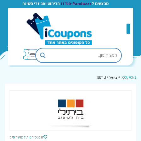
מבצעים ל
Pandazzz-פנדזז
הריהוט ואביזרי השינה
>
ICOUPONS
ביתילי / BETILI
הכנס חנות למועדפים