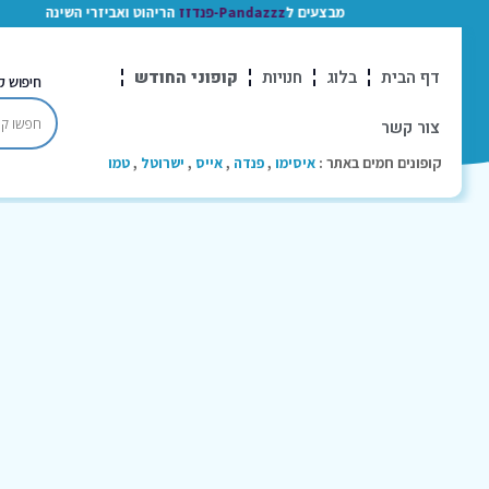
מבצעים ל
Pandazzz-פנדזז
הריהוט ואביזרי השינה
דף הבית
בלוג
חנויות
קופוני החודש
חיפוש ק
צור קשר
קופונים חמים באתר :
איסימו
,
פנדה
,
אייס
,
ישרוטל
,
טמו