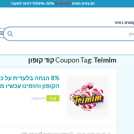
מבצעים חמים
ACE-אייס
30%-50%!!! לחצו למעבר
ופונים באתר
Teimim קוד קופון
Coupon Tag:
8% הנחה בלעדית על 
הקופון והזמינו עכשיו 
קוד
ללא תפוגה
25 כבר חסכו! 0 היום