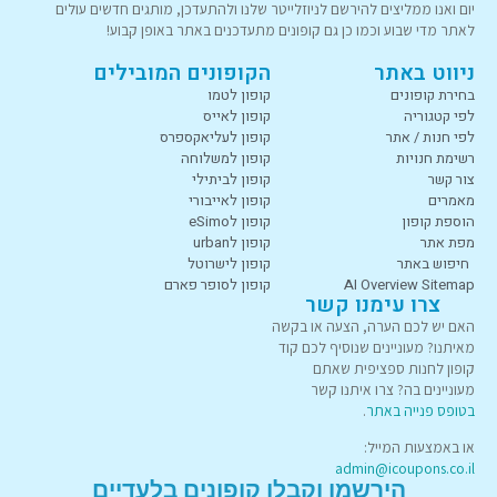
יום ואנו ממליצים להירשם לניוזלייטר שלנו ולהתעדכן, מותגים חדשים עולים
לאתר מדי שבוע וכמו כן גם קופונים מתעדכנים באתר באופן קבוע!
ניווט באתר
הקופונים המובילים
בחירת קופונים
קופון לטמו
לפי קטגוריה
קופון לאייס
לפי חנות / אתר
קופון לעליאקספרס
רשימת חנויות
קופון למשלוחה
צור קשר
קופון לביתילי
מאמרים
קופון לאייבורי
הוספת קופון
קופון לeSimo
מפת אתר
קופון לurban
חיפוש באתר
קופון לישרוטל
AI Overview Sitemap
קופון לסופר פארם
צרו עימנו קשר
האם יש לכם הערה, הצעה או בקשה
מאיתנו? מעוניינים שנוסיף לכם קוד
קופון לחנות ספציפית שאתם
מעוניינים בה? צרו איתנו קשר
בטופס פנייה באתר
.
או באמצעות המייל:
admin@icoupons.co.il
הירשמו וקבלו קופונים בלעדיים