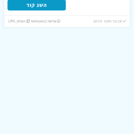
השג קוד
26 כבר חסכו! 0 היום
שיתוף בוואטסאפ
העתק URL