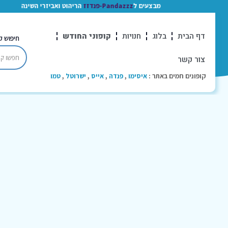
מבצעים ל
Pandazzz-פנדזז
הריהוט ואביזרי השינה
דף הבית
בלוג
חנויות
קופוני החודש
חיפוש ק
צור קשר
קופונים חמים באתר :
איסימו
,
פנדה
,
אייס
,
ישרוטל
,
טמו