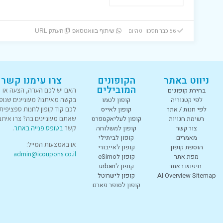
56 כבר חסכו! 0 היום
שיתוף בוואטסאפ
העתק URL
ניווט באתר
הקופונים
צרו עימנו קשר
המובילים
בחירת קופונים
האם יש לכם הערה, הצעה או
לפי קטגוריה
קופון לטמו
בקשה מאיתנו? מעוניינים שנוס
לפי חנות / אתר
קופון לאייס
לכם קוד קופון לחנות ספציפית
רשימת חנויות
קופון לעליאקספרס
שאתם מעוניינים בה? צרו איתנו
צור קשר
קופון למשלוחה
קשר
בטופס פנייה באתר
.
מאמרים
קופון לביתילי
או באמצעות המייל:
הוספת קופון
קופון לאייבורי
admin@icoupons.co.il
מפת אתר
קופון לeSimo
חיפוש באתר
קופון לurban
AI Overview Sitemap
קופון לישרוטל
קופון לסופר פארם