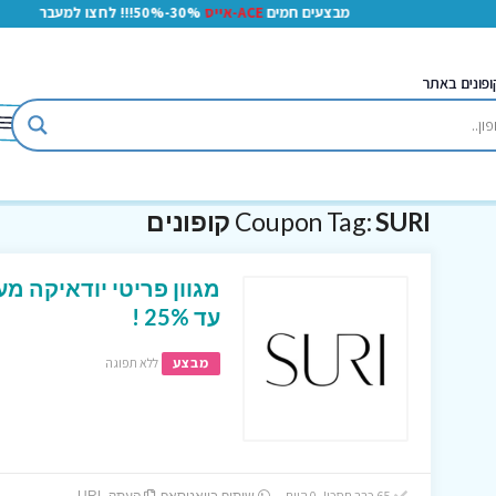
מבצעים חמים
ACE-אייס
30%-50%!!! לחצו למעבר
ופונים באתר
SURI קופונים
Coupon Tag:
מגוון פריטי יודאיקה מ
עד 25% !
מבצע
ללא תפוגה
65 כבר חסכו! 0 היום