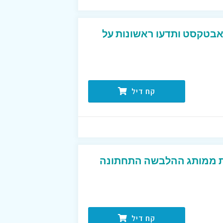
אבטקסט ותדעו ראשונות על
קח דיל
ת ממותג ההלבשה התחתונה
קח דיל