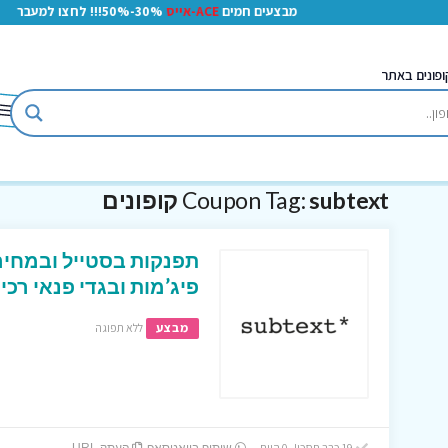
מבצעים חמים
ACE-אייס
30%-50%!!! לחצו למעבר
ופונים באתר
subtext קופונים
Coupon Tag:
תפנקות בסטייל ובמחיר
פיג’מות ובגדי פנאי ר
מבצע
ללא תפוגה
19 כבר חסכו! 0 היום