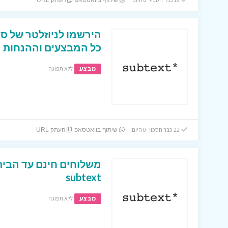
שיתוף בוואטסאפ
העתק URL
הירשמו לניוזלטר של ס
כל המבצעים וההנחות
מבצע
ללא תפוגה
22 כבר חסכו! 0 היום
שיתוף בוואטסאפ
העתק URL
משלוחים חינם עד הבי
subtext
מבצע
ללא תפוגה