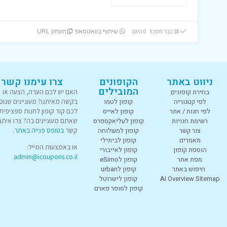
18 כבר חסכו! 0 היום
שיתוף בוואטסאפ
העתק URL
ניווט באתר
הקופונים
צרו עימנו קשר
המובילים
בחירת קופונים
האם יש לכם הערה, הצעה או
לפי קטגוריה
קופון לטמו
בקשה מאיתנו? מעוניינים שנוס
לפי חנות / אתר
קופון לאייס
לכם קוד קופון לחנות ספציפית
רשימת חנויות
קופון לעליאקספרס
שאתם מעוניינים בה? צרו איתנו
צור קשר
קופון למשלוחה
קשר
בטופס פנייה באתר
.
מאמרים
קופון לביתילי
או באמצעות המייל:
הוספת קופון
קופון לאייבורי
admin@icoupons.co.il
מפת אתר
קופון לeSimo
חיפוש באתר
קופון לurban
AI Overview Sitemap
קופון לישרוטל
קופון לסופר פארם