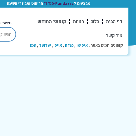
מבצעים ל
Pandazzz-פנדזז
הריהוט ואביזרי השינה
דף הבית
בלוג
חנויות
קופוני החודש
חיפוש ק
צור קשר
קופונים חמים באתר :
איסימו
,
פנדה
,
אייס
,
ישרוטל
,
טמו