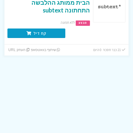
הבית ממותג ההלבשה
התחתונה subtext
ללא תפוגה
מבצע
קח דיל
21 כבר חסכו! 0 היום
שיתוף בוואטסאפ
העתק URL