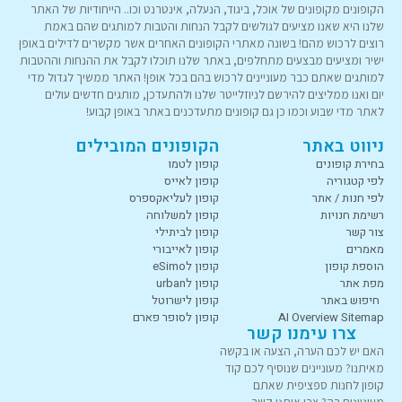
הקופונים מקופונים של אוכל, ביגוד, הנעלה, אינטרנט וכו.. הייחודיות של האתר
שלנו היא שאנו מציעים לגולשים לקבל הנחות והטבות למותגים שהם באמת
רוצים לרכוש מהם! בשונה מאתרי הקופונים האחרים אשר מקשרים לדילים באופן
ישיר ומציעים מבצעים מתחלפים, באתר שלנו תוכלו לקבל את ההנחות וההטבות
למותגים שאתם כבר מעוניינים לרכוש בהם בכל אופן! האתר ממשיך לגדול מדי
יום ואנו ממליצים להירשם לניוזלייטר שלנו ולהתעדכן, מותגים חדשים עולים
לאתר מדי שבוע וכמו כן גם קופונים מתעדכנים באתר באופן קבוע!
ניווט באתר
הקופונים המובילים
בחירת קופונים
קופון לטמו
לפי קטגוריה
קופון לאייס
לפי חנות / אתר
קופון לעליאקספרס
רשימת חנויות
קופון למשלוחה
צור קשר
קופון לביתילי
מאמרים
קופון לאייבורי
הוספת קופון
קופון לeSimo
מפת אתר
קופון לurban
חיפוש באתר
קופון לישרוטל
AI Overview Sitemap
קופון לסופר פארם
צרו עימנו קשר
האם יש לכם הערה, הצעה או בקשה
מאיתנו? מעוניינים שנוסיף לכם קוד
קופון לחנות ספציפית שאתם