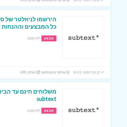
שיתוף בוואטסאפ
העתק URL
הירשמו לניוזלטר של ס
כל המבצעים וההנחות
מבצע
ללא תפוגה
22 כבר חסכו! 0 היום
שיתוף בוואטסאפ
העתק URL
משלוחים חינם עד הבי
subtext
מבצע
ללא תפוגה