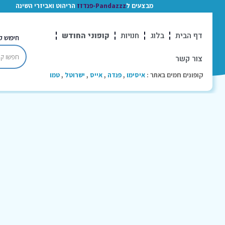
מבצעים ל
Pandazzz-פנדזז
הריהוט ואביזרי השינה
דף הבית
בלוג
חנויות
קופוני החודש
חיפוש ק
צור קשר
קופונים חמים באתר :
איסימו
,
פנדה
,
אייס
,
ישרוטל
,
טמו