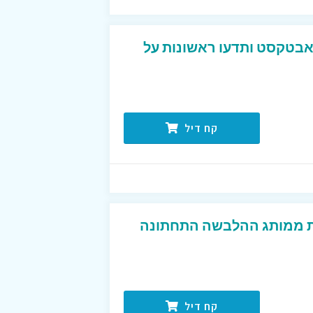
אבטקסט ותדעו ראשונות על
קח דיל
ת ממותג ההלבשה התחתונה
קח דיל