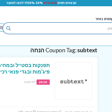
מבצעים חמים
ACE-אייס
30%-50%!!! לחצו למעבר
ופונים באתר
subtext הנחה
Coupon Tag:
תפנקות בסטייל ובמחיר
פיג’מות ובגדי פנאי ר
מבצע
ללא תפוגה
19 כבר חסכו! 0 היום