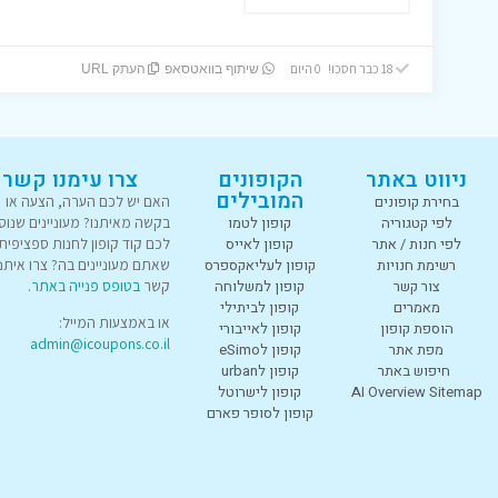
18 כבר חסכו! 0 היום
שיתוף בוואטסאפ
העתק URL
ניווט באתר
הקופונים
צרו עימנו קשר
המובילים
בחירת קופונים
האם יש לכם הערה, הצעה או
לפי קטגוריה
קופון לטמו
בקשה מאיתנו? מעוניינים שנוס
לפי חנות / אתר
קופון לאייס
לכם קוד קופון לחנות ספציפית
רשימת חנויות
קופון לעליאקספרס
שאתם מעוניינים בה? צרו איתנו
צור קשר
קופון למשלוחה
קשר
בטופס פנייה באתר
.
מאמרים
קופון לביתילי
או באמצעות המייל:
הוספת קופון
קופון לאייבורי
admin@icoupons.co.il
מפת אתר
קופון לeSimo
חיפוש באתר
קופון לurban
AI Overview Sitemap
קופון לישרוטל
קופון לסופר פארם