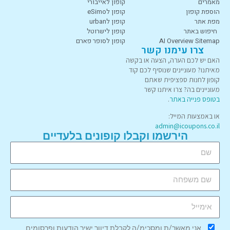
מאמרים
קופון לאייבורי
הוספת קופון
קופון לeSimo
מפת אתר
קופון לurban
חיפוש באתר
קופון לישרוטל
AI Overview Sitemap
קופון לסופר פארם
צרו עימנו קשר
האם יש לכם הערה, הצעה או בקשה
מאיתנו? מעוניינים שנוסיף לכם קוד
קופון לחנות ספציפית שאתם
מעוניינים בה? צרו איתנו קשר
בטופס פנייה באתר
.
או באמצעות המייל:
admin@icoupons.co.il
הירשמו וקבלו קופונים בלעדיים
אני מאשר/ת ומסכימ/ה לקבלת דיוור ישיר הודעות ופרסומים