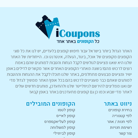
האתר הגדול ביותר בישראל עבור חיפוש קופונים בלעדיים, יש לנו את כל סוגי
הקופונים מקופונים של אוכל, ביגוד, הנעלה, אינטרנט וכו.. הייחודיות של האתר
שלנו היא שאנו מציעים לגולשים לקבל הנחות והטבות למותגים שהם באמת
רוצים לרכוש מהם! בשונה מאתרי הקופונים האחרים אשר מקשרים לדילים באופן
ישיר ומציעים מבצעים מתחלפים, באתר שלנו תוכלו לקבל את ההנחות וההטבות
למותגים שאתם כבר מעוניינים לרכוש בהם בכל אופן! האתר ממשיך לגדול מדי
יום ואנו ממליצים להירשם לניוזלייטר שלנו ולהתעדכן, מותגים חדשים עולים
לאתר מדי שבוע וכמו כן גם קופונים מתעדכנים באתר באופן קבוע!
ניווט באתר
הקופונים המובילים
בחירת קופונים
קופון לטמו
לפי קטגוריה
קופון לאייס
לפי חנות / אתר
קופון לעליאקספרס
רשימת חנויות
קופון למשלוחה
צור קשר
קופון לביתילי