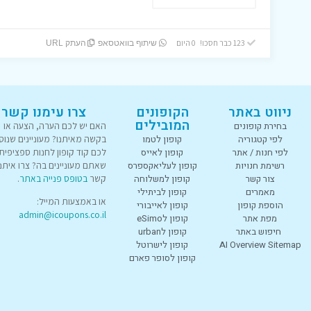
123 כבר חסכו! 0 היום
שיתוף בוואטסאפ
העתק URL
ניווט באתר
הקופונים
צרו עימנו קשר
המובילים
בחירת קופונים
האם יש לכם הערה, הצעה או
לפי קטגוריה
קופון לטמו
בקשה מאיתנו? מעוניינים שנוס
לפי חנות / אתר
קופון לאייס
לכם קוד קופון לחנות ספציפית
רשימת חנויות
קופון לעליאקספרס
שאתם מעוניינים בה? צרו איתנו
צור קשר
קופון למשלוחה
קשר
בטופס פנייה באתר
.
מאמרים
קופון לביתילי
או באמצעות המייל:
הוספת קופון
קופון לאייבורי
admin@icoupons.co.il
מפת אתר
קופון לeSimo
חיפוש באתר
קופון לurban
AI Overview Sitemap
קופון לישרוטל
קופון לסופר פארם