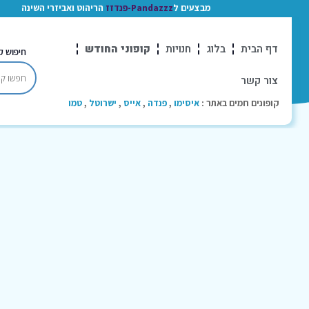
מבצעים ל
Pandazzz-פנדזז
הריהוט ואביזרי השינה
דף הבית
בלוג
חנויות
קופוני החודש
חיפוש ק
צור קשר
קופונים חמים באתר :
איסימו
,
פנדה
,
אייס
,
ישרוטל
,
טמו