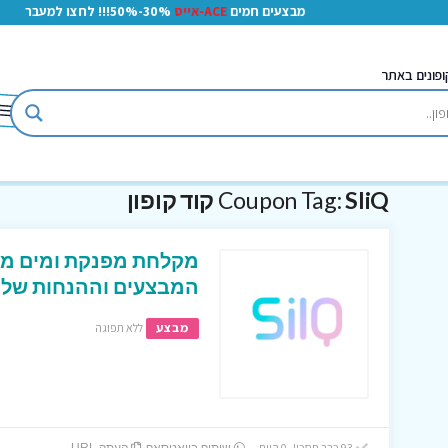
מבצעים חמים
ACE-אייס
30%-50%!!! לחצו למעבר
ופונים באתר
SliQ קוד קופון
Coupon Tag:
מקלחת מפנקת ומים מסו
המבצעים וההנחות של SILQ
מבצע
ללא תפוגה
93 כבר חסכו! 0 היום