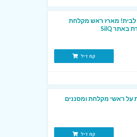
לבית! מארז ראש מקלחת
באתר SilQ
קח דיל
 על ראשי מקלחת ומסננים
קח דיל