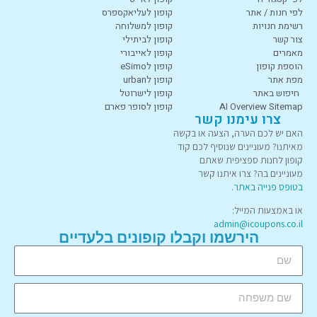
לפי חנות / אתר
קופון לעליאקספרס
רשימת חנויות
קופון למשלוחה
צור קשר
קופון לביתילי
מאמרים
קופון לאייבורי
הוספת קופון
קופון לeSimo
מפת אתר
קופון לurban
חיפוש באתר
קופון לישרוטל
AI Overview Sitemap
קופון לסופר פארם
צרו עימנו קשר
האם יש לכם הערה, הצעה או בקשה
מאיתנו? מעוניינים שנוסיף לכם קוד
קופון לחנות ספציפית שאתם
מעוניינים בה? צרו איתנו קשר
בטופס פנייה באתר
.
או באמצעות המייל:
admin@icoupons.co.il
הירשמו וקבלו קופונים בלעדיים